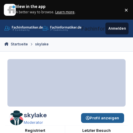
Zum Inhalt springen
View in the app
×
A better way to browse.
Learn more
.
Di
Fachinformatiker.de
Anmelden
Startseite
skylake
skylake
Profil anzeigen
Moderator
Registriert
Letzter Besuch