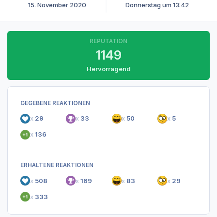
15. November 2020
Donnerstag um 13:42
REPUTATION
1149
Hervorragend
GEGEBENE REAKTIONEN
x
29
x
33
x
50
x
5
x
136
ERHALTENE REAKTIONEN
x
508
x
169
x
83
x
29
x
333