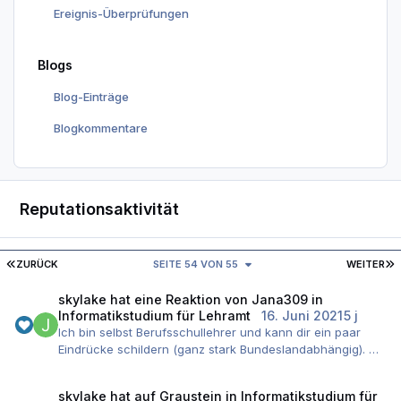
Ereignis-Überprüfungen
Blogs
Blog-Einträge
Blogkommentare
Reputationsaktivität
ERSTE SEITE
L
ZURÜCK
SEITE 54 VON 55
WEITER
skylake
hat eine Reaktion von
Jana309
in
Informatikstudium für Lehramt
16. Juni 2021
5 j
Ich bin selbst Berufsschullehrer und kann dir ein paar
Eindrücke schildern (ganz stark Bundeslandabhängig).
Da du eine Ausbildung in dem Bereich hast gehe ich jetzt
skylake
hat auf
Graustein
in
Informatikstudium für
einfach mal davon aus, du möchtest an ein