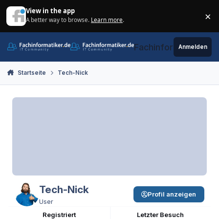
Zum Inhalt springen
View in the app
×
A better way to browse.
Learn more
.
Di
Fachinformatiker.de
Anmelden
Startseite
Tech-Nick
Tech-Nick
Profil anzeigen
User
Registriert
Letzter Besuch