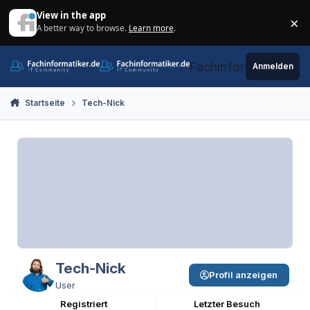
Zum Inhalt springen
View in the app
×
A better way to browse.
Learn more
.
Di
Fachinformatiker.de
Anmelden
Startseite
Tech-Nick
Tech-Nick
Profil anzeigen
User
Registriert
Letzter Besuch