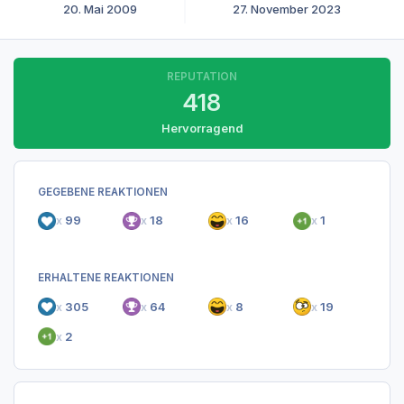
20. Mai 2009
27. November 2023
REPUTATION
418
Hervorragend
GEGEBENE REAKTIONEN
x
99
x
18
x
16
x
1
ERHALTENE REAKTIONEN
x
305
x
64
x
8
x
19
x
2