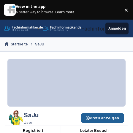
Zum Inhalt springen
View in the app
×
A better way to browse.
Learn more
.
Di
Fachinformatiker.de
Anmelden
Startseite
SaJu
SaJu
Profil anzeigen
User
Registriert
Letzter Besuch