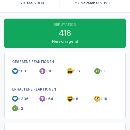
20. Mai 2009
27. November 2023
REPUTATION
418
Hervorragend
GEGEBENE REAKTIONEN
x
99
x
18
x
16
x
1
ERHALTENE REAKTIONEN
x
305
x
64
x
8
x
19
x
2