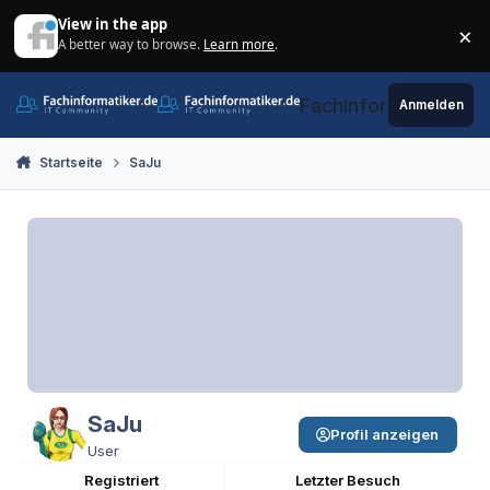
Zum Inhalt springen
View in the app
×
A better way to browse.
Learn more
.
Di
Fachinformatiker.de
Anmelden
Startseite
SaJu
SaJu
Profil anzeigen
User
Registriert
Letzter Besuch