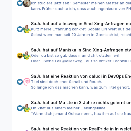
Ich studiere jetzt seit 1 Semester meinen Master an d
kann. Früher dachte ich, dass auch Ingenieure von F
Dementsprechend sollte man, wenn man sich für ein Le
normal in Informatik oder den Ingenieurwissenschafte
SaJu
hat auf
allesweg
in
Sind Xing-Anfragen et
vorbei.
Kurz meine Erfahrung konkret: Sobald EIN Wert aus de
Selbst wenn man seit 20 Jahren in Garmisch ist, reicht
Selbst wenn man vor 20 Jahren mal ein Jahr Java prog
Selbst wenn man immer in der Softwarentwicklung unterw
SaJu
hat auf
Maniska
in
Sind Xing-Anfragen et
Selbst wenn man explizit Reisetätigkeit/Projektarbeit/
Oder du bist so gut, dass man dich trotzdem will.
für den auf 6 Monate befristeten Posten aufgeben!
Oder... Siehe Fall @allesweg, auf so antiker Techni
Ach und natürlich "hast du die Gehaltsangabe nur zu
Bei solchen Nachrichten wachsen mir die Mittelfinge
SaJu
hat eine Reaktion von
daluqi
in
DevOps Engi
Titel sind doch eher Schall und Rauch.
Und wie @Maniska erwähnt: Man reiche mir einen Mai
So lange ich das machen kann, was zum Titel gehört, is
zu Open Source beitragen. Das Höchste, was vom Arbei
Management mit der Planung. In diesem Fall hat nur 
SaJu
hat auf
Ma Lte
in
3 Jahre nichts gelernt 
Ein Zitat aus einem meiner Lieblingsfilme:
"Wenn dich jemand Ochse nennt, hau ihm auf die Nase
wohl Zeit, sich nach einem Kuhstall umzusehen."
Soll heißen, wenn dir jede Abteilung mangelnde Selbsts
SaJu
hat eine Reaktion von
RealPride
in
In welc
kannst. Einige Leute sind auch durchaus angetan davo