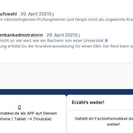
rufswahl
30. April 2021
5 j
m nächstmöglichen Prüfungstermin und fängst nicht als ungelernte Kra
tenbankadmistratorin
29. April 2021
5 j
nicht so viel wert wie ein Bachelor von einer Universität 🍿
ldung erfüllst Du die Grundvoraussetzung für einen DBA. Der Rest kann
Erzähl’s weiter!
matiker.de als APP auf Deinem
Gefällt dir Fachinformatiker.d
hone / Tablet --> (Youtube)
weiter!