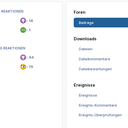
 REAKTIONEN
Foren
x
18
Beiträge
x
1
Downloads
E REAKTIONEN
Dateien
x
64
Dateikommentare
x
19
Dateibewertungen
Ereignisse
Ereignisse
Ereignis-Kommentare
Ereignis-Überprüfungen