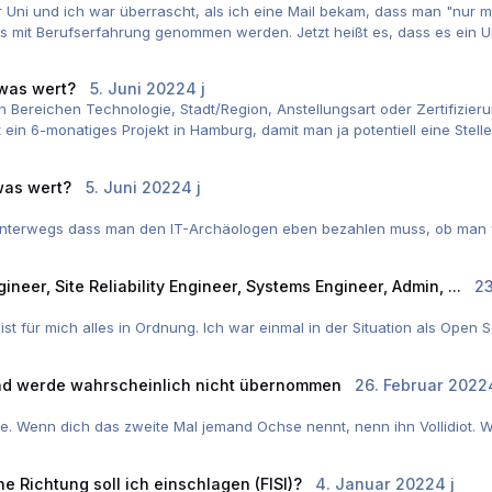
er Uni und ich war überrascht, als ich eine Mail bekam, dass man "nur 
Hs mit Berufserfahrung genommen werden. Jetzt heißt es, dass es ein 
hramt interessiert, und mit Beruflicher Qualifikation studieren will,
n an einer Hochschule erworben werden. Hinterher geht es aber beim Mas
was wert?
5. Juni 2022
4 j
n Bereichen Technologie, Stadt/Region, Anstellungsart oder Zertifizi
 ein 6-monatiges Projekt in Hamburg, damit man ja potentiell eine Stell
rammiert hat, kann man jetzt ja als JavaScript-Entwickler anfangen!
egs war, kann man ja bitte mit der ITIL-Zertifizierung ein Infrastruktu
was wert?
5. Juni 2022
4 j
Freelance ausschließt und Region Frankfurt fordert, kann man doch für e
k unterwegs dass man den IT-Archäologen eben bezahlen muss, ob man w
r Abschreckung rein geschrieben, oder?"
r dutzendweise!
neer, Site Reliability Engineer, Systems Engineer, Admin, ...
23
nframe - ich bin IT-Archäologe!
t für mich alles in Ordnung. Ich war einmal in der Situation als Open S
tgeber zugelassen wurde, war QA für Red Hat. Wenn es so läuft, ist es
eine Kündigung geholfen.
und werde wahrscheinlich nicht übernommen
26. Februar 2022
. Wenn dich das zweite Mal jemand Ochse nennt, nenn ihn Vollidiot. W
tändigkeit unterstellt, ist da vermutlich was dran und du solltest ref
he Richtung soll ich einschlagen (FISI)?
4. Januar 2022
4 j
n, wenn man hinterfragt, wie bei ihnen dieser Eindruck entstanden is