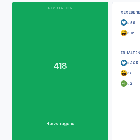
REPUTATION
GEGEBENE
x
99
x
16
ERHALTEN
x
305
418
x
8
x
2
Hervorragend