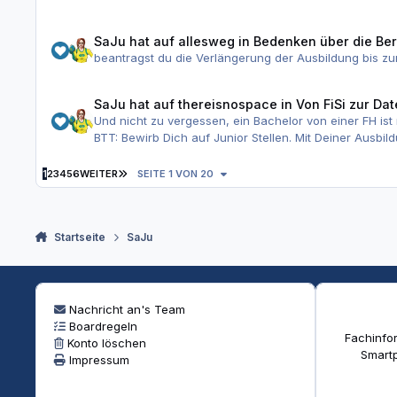
SaJu
hat auf
allesweg
in
Bedenken über die Be
beantragst du die Verlängerung der Ausbildung bis zu
SaJu
hat auf
thereisnospace
in
Von FiSi zur Da
Und nicht zu vergessen, ein Bachelor von einer FH ist 
BTT: Bewirb Dich auf Junior Stellen. Mit Deiner Ausbi
LETZTE SEITE
1
2
3
4
5
6
WEITER
SEITE 1 VON 20
Startseite
SaJu
Nachricht an's Team
Boardregeln
Fachinfor
Konto löschen
Smartp
Impressum