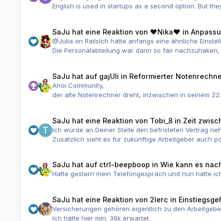
English is used in startups as a second option. But th
SaJu
hat eine Reaktion von
♥Nika♥
in
Anpassu
@Julia on RailsIch hatte anfangs eine ähnliche Einstel
Die Personalabteilung war dann so fair nachzuhaken
Wenige Jahre später, als ich merkte, was auf dem Arb
Seitdem verkaufe ich mich nicht mehr unter Wert.
SaJu
hat auf
gajUli
in
Reformierter Notenrechn
Ich bin auch eine Frau und gebe zu, dass ich früher e
Ahoi Community,
der alte Notenrechner dreht, inzwischen in seinem 2
Prüfungsordnung ist nicht gerade einfacher geworden 
Fassung, Vorabversion hier:
SaJu
hat eine Reaktion von
Tobi_8
in
Zeit zwisc
http://caesborn.de/pruefungspage/notenrechner_ref
Ich würde an Deiner Stelle den befristeten Vertrag neh
Wer Anregungen hat oder Fehler findet (es würde mic
Zusätzlich sieht es für zukünftige Arbeitgeber auch
VG, Uli
Egal was Du von beiden Varianten nimmst, Du erhältst
wieder beantragen (ähnlich wie Bafög).
SaJu
hat auf
ctrl-beepboop
in
Wie kann es nac
Hatte gestern mein Telefongespräch und nun hatte 
SaJu
hat eine Reaktion von
2lerc
in
Einstiegsge
Versicherungen gehören eigentlich zu den Arbeitgebe
Ich hätte hier min. 36k erwartet.