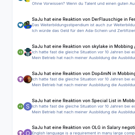
Ohne Vorwissen? Wenn du Talent und einen guten Ausbil
Mach dir keine Gedanken wenn Azubis mit mehr Vorwiss
relativ schnell. Das gilt für Betrieb wie Berufsschule 
SaJu
hat eine Reaktion von
DerFlauschige
in
Fe
Und zumindest ein Betrieb war ja der Meinung, dass du
Das Weiterbildungsstipendium ist auch zur Weiterbild
Also Kopf hoch, aufpassen und abwarten. Lass dich ni
Ich würde das Geld für den Ada-Schein und Zertifizier
sämtliches Talent und Lernen nichts, denn dann ist das
haben. Den konnten sie sich hinterher auch im Stud
SaJu
hat eine Reaktion von
skylake
in
Mobbing /
Ich hatte fast die gleiche Situation vor 10 Jahren be
Mein Betrieb hat nach meiner Ausbildung die Ausbil
SaJu
hat eine Reaktion von
Dop4miN
in
Mobbing
Ich hatte fast die gleiche Situation vor 10 Jahren be
Mein Betrieb hat nach meiner Ausbildung die Ausbil
SaJu
hat eine Reaktion von
Special List
in
Mobbi
Ich hatte fast die gleiche Situation vor 10 Jahren be
Mein Betrieb hat nach meiner Ausbildung die Ausbil
SaJu
hat eine Reaktion von
OLG
in
Salary negoti
English language is a requirement in many large comp