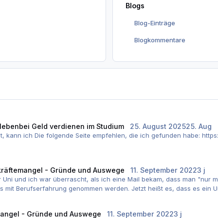
Blogs
Blog-Einträge
Blogkommentare
ebenbei Geld verdienen im Studium
25. August 2025
25. Aug
t, kann ich Die folgende Seite empfehlen, die ich gefunden habe: http
Du brauchst um Freelancer zu werden.
 gearbeitet. 20 Stunden sind neben dem Studium maximal mit drin.
räftemangel - Gründe und Auswege
11. September 2022
3 j
er Uni und ich war überrascht, als ich eine Mail bekam, dass man "nur 
Hs mit Berufserfahrung genommen werden. Jetzt heißt es, dass es ein 
hramt interessiert, und mit Beruflicher Qualifikation studieren will,
n an einer Hochschule erworben werden. Hinterher geht es aber beim Mas
angel - Gründe und Auswege
11. September 2022
3 j