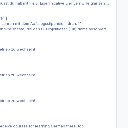
 du halt mit Fleiß, Eigeninitiative und Lernwille glänzen.
schreibst und die richtigen Fragen stellst hat sich das
1
4 j
3 Jahren mit dem Aufstiegsstipendium dran. ^^
ache. Wenn du keinen Spaß daran hast hilft dir auch
kreisbeste, die den IT-Projektleiter (IHK) damit absolviert
 Betrieb zu wechseln!
 Betrieb zu wechseln!
 Betrieb zu wechseln!
receive courses for learning German there, too.