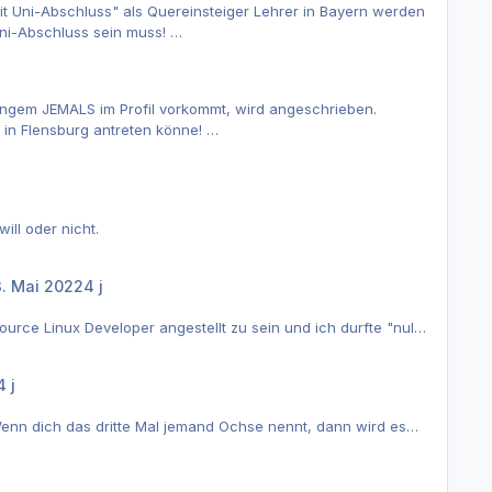
mit Uni-Abschluss" als Quereinsteiger Lehrer in Bayern werden
Uni-Abschluss sein muss!
 seinen Werdegang genau überlegen. Der Bachelor kann noch
ter (mit der Haltung der Kultusministerien) nicht an der Uni
erungem JEMALS im Profil vorkommt, wird angeschrieben.
e in Flensburg antreten könne!
rprojekt leiten!
in ach so interessantes Projekt in Berlin seine Festanstellung
ill oder nicht.
. Mai 2022
4 j
ource Linux Developer angestellt zu sein und ich durfte "null"
 aber kein Fehler beim Titel, sondern ein Problem beim
4 j
enn dich das dritte Mal jemand Ochse nennt, dann wird es
lektieren, wo dieser Eindruck her kommt und wie du das ändern
t, oder woran sie das festmachen.