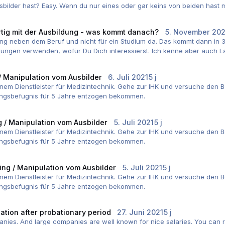
der hast? Easy. Wenn du nur eines oder gar keins von beiden hast musst
en reingehen als du. War bei mir genauso. Wenn du immer aufpasst, mit
gleichermaßen.
rtig mit der Ausbildung - was kommt danach?
5. November 202
 das Zeug dazu hast, ansonsten hätten sie dich ja nicht eingestellt
ung neben dem Beruf und nicht für ein Studium da. Das kommt dann in 
cht entmutigen, lern immer schön mit und hab vor allem Spaß an der S
ungen verwenden, wofür Du Dich interessierst. Ich kenne aber auch Land
 nicht der richtige Beruf für dich.
ium für Projektmanagement anerkennen lassen.
 Manipulation vom Ausbilder
6. Juli 2021
5 j
i einem Dienstleister für Medizintechnik. Gehe zur IHK und versuche den
dungsbefugnis für 5 Jahre entzogen bekommen.
 / Manipulation vom Ausbilder
5. Juli 2021
5 j
i einem Dienstleister für Medizintechnik. Gehe zur IHK und versuche den
dungsbefugnis für 5 Jahre entzogen bekommen.
ng / Manipulation vom Ausbilder
5. Juli 2021
5 j
i einem Dienstleister für Medizintechnik. Gehe zur IHK und versuche den
dungsbefugnis für 5 Jahre entzogen bekommen.
ation after probationary period
27. Juni 2021
5 j
anies. And large companies are well known for nice salaries. You can 