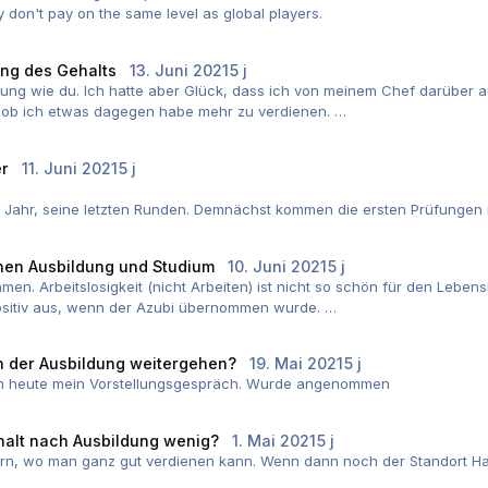
ey don't pay on the same level as global players.
ng des Gehalts
13. Juni 2021
5 j
lung wie du. Ich hatte aber Glück, dass ich von meinem Chef darüber auf
, ob ich etwas dagegen habe mehr zu verdienen.
eitsmarkt los ist und dass man mit höherem Gehalt die spannenderen J
er
11. Juni 2021
5 j
ine ähnliche Einstellung hatte. Ich erlebe das auch bei anderen Berufs
2. Jahr, seine letzten Runden. Demnächst kommen die ersten Prüfungen
und macht in jedem Fall eine Überarbeitung des Notenrechners erforder
hen Ausbildung und Studium
10. Juni 2021
5 j
ormiert.html
men. Arbeitslosigkeit (nicht Arbeiten) ist nicht so schön für den Lebens
h wundern, wenn er schon perfekt wäre), bitte gern und ausführlich h
 positiv aus, wenn der Azubi übernommen wurde.
 als ausgebildete Fachkraft (verfügbar für den Arbeitsmarkt) kein Kind
h der Ausbildung weitergehen?
19. Mai 2021
5 j
ich heute mein Vorstellungsgespräch. Wurde angenommen
halt nach Ausbildung wenig?
1. Mai 2021
5 j
rn, wo man ganz gut verdienen kann. Wenn dann noch der Standort Hamb