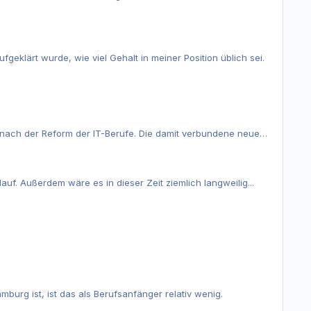
geklärt wurde, wie viel Gehalt in meiner Position üblich sei.
obs bekommt, hatte ich verstanden, wie der Hase läuft.
anfängerinnen. Ist das ein Zufall?
 nach der Reform der IT-Berufe. Die damit verbundene neue
lich. Ich stricke derzeit an einer neuen
lauf. Außerdem wäre es in dieser Zeit ziemlich langweilig...
ier melden.
ergeld. Wenn Du mit dem Studium beginnst, kannst Du es
urg ist, ist das als Berufsanfänger relativ wenig.