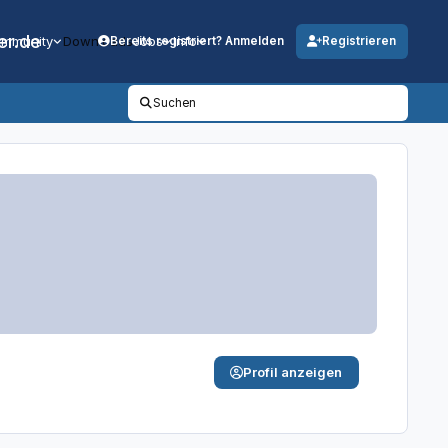
er.de
mmunity
Downloads
Jobs
Info
Bereits registriert? Anmelden
Registrieren
Suchen
Profil anzeigen