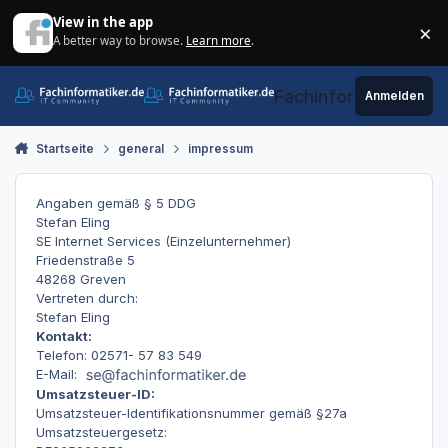
Zum Inhalt springen
View in the app
×
A better way to browse.
Learn more
.
Di
Fachinformatiker.de
Anmelden
Startseite
general
impressum
Angaben gemäß § 5 DDG
Stefan Eling
SE Internet Services (Einzelunternehmer)
Friedenstraße 5
48268 Greven
Vertreten durch:
Stefan Eling
Kontakt:
Telefon: 02571- 57 83 549
E-Mail:
Umsatzsteuer-ID:
Umsatzsteuer-Identifikationsnummer gemäß §27a
Umsatzsteuergesetz: