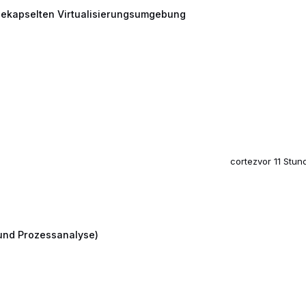
bgekapselten Virtualisierungsumgebung
cortez
vor 11 Stun
alyse)
-und Prozessanalyse)