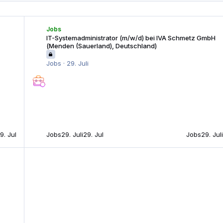
n (Sauerland), Deutschland)
IT-Systemadministrator (m/w/d) bei IVA Schmetz GmbH (Menden
Jobs
IT-Systemadministrator (m/w/d) bei IVA Schmetz GmbH
(Menden (Sauerland), Deutschland)
Jobs
·
29. Juli
9. Jul
Jobs
29. Juli
29. Jul
Jobs
29. Jul
lektronische Bauelemente GmbH (59557 Lippstadt, Deutschland)