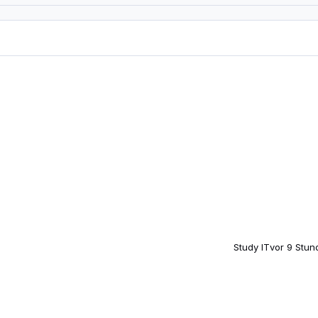
Study IT
vor 9 Stun
irtualisierungsumgebung