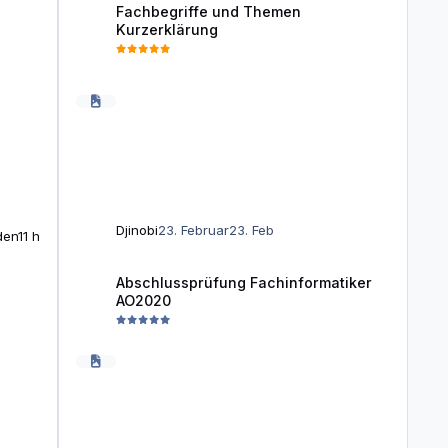
Fachbegriffe und Themen
Kurzerklärung
Djinobi
23. Februar
23. Feb
den
11 h
Abschlussprüfung Fachinformatiker AO2020
Abschlussprüfung Fachinformatiker
AO2020