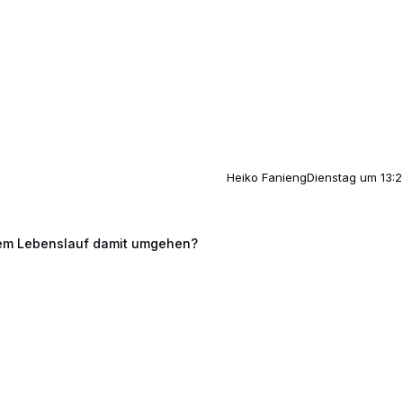
Heiko Fanieng
Dienstag um 13:
uf damit umgehen?
 dem Lebenslauf damit umgehen?