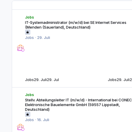
IT-Systemadministrator (m/w/d) bei SE Internet Services (Mende
Jobs
IT-Systemadministrator (m/w/d) bei SE Internet Services
(Menden (Sauerland), Deutschland)
Jobs
·
29. Juli
Jobs
29. Juli
29. Jul
Jobs
29. Juli
2
Stellv. Abteilungsleiter IT (m/w/d) - International bei CONEC E
Jobs
Stellv. Abteilungsleiter IT (m/w/d) - International bei CONEC
Elektronische Bauelemente GmbH (59557 Lippstadt,
Deutschland)
Jobs
·
16. Juli