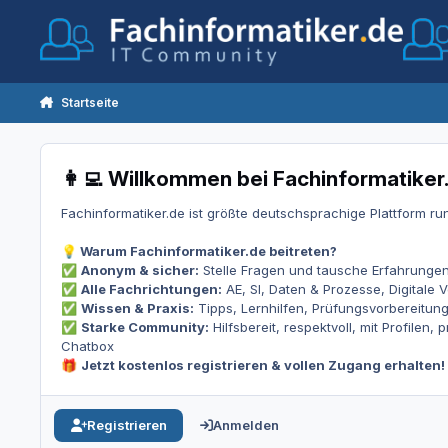
Zum Inhalt springen
Startseite
👩‍💻 Willkommen bei Fachinformatiker.
Fachinformatiker.de ist größte deutschsprachige Plattform run
Warum Fachinformatiker.de beitreten?
💡
Anonym & sicher:
Stelle Fragen und tausche Erfahrungen 
✅
Alle Fachrichtungen:
AE, SI, Daten & Prozesse, Digitale 
✅
Wissen & Praxis:
Tipps, Lernhilfen, Prüfungsvorbereitung 
✅
Starke Community:
Hilfsbereit, respektvoll, mit Profilen
✅
Chatbox
Jetzt kostenlos registrieren & vollen Zugang erhalten!
🎁
Registrieren
Anmelden