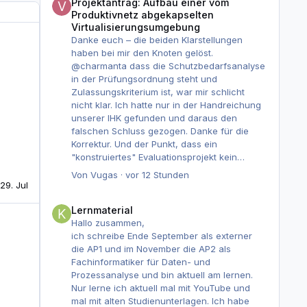
Projektantrag: Aufbau einer vom
Produktivnetz abgekapselten
Virtualisierungsumgebung
 (Sauerland), Deutschland)
Danke euch – die beiden Klarstellungen
haben bei mir den Knoten gelöst.
@charmanta dass die Schutzbedarfsanalyse
in der Prüfungsordnung steht und
Zulassungskriterium ist, war mir schlicht
nicht klar. Ich hatte nur in der Handreichung
unserer IHK gefunden und daraus den
falschen Schluss gezogen. Danke für die
Korrektur. Und der Punkt, dass ein
"konstruiertes" Evaluationsprojekt kein
Problem ist, weil die
Von
Vugas
·
vor 12 Stunden
Fragestellung zählt und nicht die Umsetzung,
i
29. Jul
war genau mein Denkfehler. @cortez dein
Lernmaterial
Beispiel mit "technisch die Lösung, aber
Lernmaterial
Schulungskosten fressen den Vorteil auf" hat
Hallo zusammen,
es
ich schreibe Ende September als externer
endgültig klar gemacht: Das ist ja ein
die AP1 und im November die AP2 als
Ergebnis, kein Scheitern. Ich habe den
Fachinformatiker für Daten- und
Antrag entsprechend gedreht.
Prozessanalyse und bin aktuell am lernen.
Das Thema lautet jetzt:
Nur lerne ich aktuell mal mit YouTube und
"Evaluation alternativer
mal mit alten Studienunterlagen. Ich habe