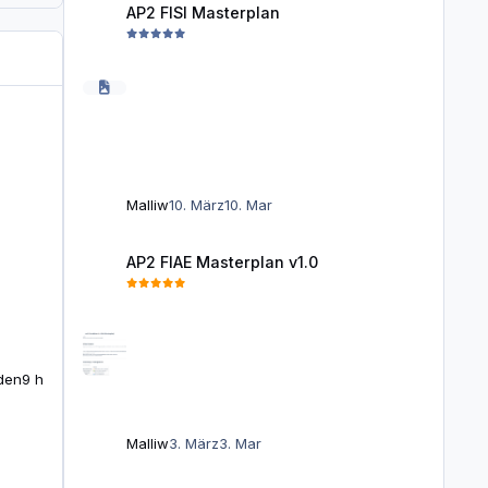
AP2 FISI Masterplan
Malliw
10. März
10. Mar
AP2 FIAE Masterplan v1.0
AP2 FIAE Masterplan v1.0
den
9 h
Malliw
3. März
3. Mar
Fachbegriffe und Themen Kurzerklärung