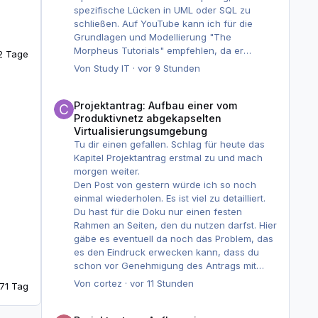
spezifische Lücken in UML oder SQL zu
schließen. Auf YouTube kann ich für die
Grundlagen und Modellierung "The
Morpheus Tutorials" empfehlen, da er
2 Tage
Themen sehr verständlich aufbricht.
Von
Study IT
·
vor 9 Stunden
Versuche unbedingt, nicht nur passiv Videos
zu schauen oder zu lesen. Zeichne eigene
Projektantrag: Aufbau einer vom Produktivnetz abgekapselte
ER-Diagramme und Aktivitätsdiagramme zu
Projektantrag: Aufbau einer vom
selbst erfundenen Szenarien, damit dir die
Produktivnetz abgekapselten
Virtualisierungsumgebung
Notation in Fleisch und Blut übergeht.
Tu dir einen gefallen. Schlag für heute das
Kapitel Projektantrag erstmal zu und mach
Viel Erfolg beim Lernen und bei deiner
morgen weiter.
Prüfung!
Den Post von gestern würde ich so noch
einmal wiederholen. Es ist viel zu detailliert.
Du hast für die Doku nur einen festen
Rahmen an Seiten, den du nutzen darfst. Hier
gäbe es eventuell da noch das Problem, das
es den Eindruck erwecken kann, dass du
schon vor Genehmigung des Antrags mit
dem Projekt angefangen hast.
Von
cortez
·
vor 11 Stunden
7
1 Tag
Versuche bei kürzen klar sichtbaren roten
Faden zu haben.
Projektantrag: Aufbau einer vom Produktivnetz abgekapselte