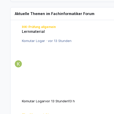
Aktuelle Themen im Fachinformatiker Forum
Lernmaterial
IHK-Prüfung allgemein
Lernmaterial
Komutar Logar
·
vor 13 Stunden
Komutar Logar
vor 13 Stunden
13 h
Projektantrag: Aufbau einer vom Produktivnetz abgekapselten V