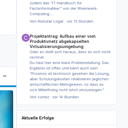
Virtualisierungsplattformen als
zudem das "IT-Handbuch für
Entscheidungsgrundlage für die
Fachinformatiker" von der Rheinwerk-
künftige Servervirtualisierung, praktisch
Computing.
verifiziert auf einer vom Produktivnetz
Von
Komutar Logar
·
vor 13 Stunden
getrennten Testumgebung mit definiertem
Welche Materialien, Dozenten, Youtube-
Notfallbetrieb."
Videos habt ihr genutzt und würdet es mir
Projektantrag: Aufbau einer vom Produktivnetz abgekapselte
Die Umgebung ist damit nicht mehr das Ziel,
weiterempfehlen?
Projektantrag: Aufbau einer vom
sondern das Werkzeug – sie bleibt aber als
Produktivnetz abgekapselten
Ergebnis bestehen, weil wir sie ohnehin
Virtualisierungsumgebung
brauchen. Was sich konkret geändert hat:
Oder es stellt sich heraus, dass es sich nicht
- Die Plattformfrage ist jetzt die
rechnet.
Problemstellung, nicht ein Auswahlschritt
Du hast hier eine klare Problemstellung. Das
nebenbei.
Ergebnis ist offen und kann auch sein
Die Ist-Analyse nennt beides und verknüpft
"Proxmox ist technisch gesehen die Lösung,
es: Wir können die Frage nicht beantworten,
Diese Kategorie umschalten
aber Schulungskosten relativieren jeglichen
weil uns genau die Umgebung fehlt, in der
wirtschaftlichen Mehrgewinn, so dass es
man das risikofrei täte.
sich Mittelfristig nicht lohnt umzusteigen."
- Die Ergebnisoffenheit steht wörtlich im
Von
cortez
·
vor 14 Stunden
Antrag, inklusive der Möglichkeit, dass sich
ein Umstieg wegen Schulungs- und
Migrationsaufwand nicht rechnet. Dazu die
Abgrenzung,
Aktuelle Erfolge
dass die Entscheidung über eine
tatsächliche Umstellung bei der