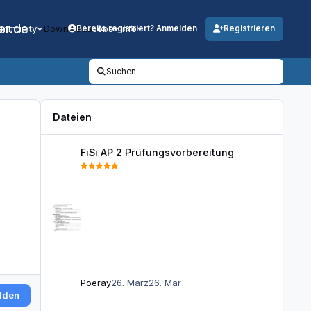
er.de
mmunity
Downloads
Jobs
Info
Bereits registriert? Anmelden
Registrieren
Suchen
Dateien
FiSi AP 2 Prüfungsvorbereitung
FiSi AP 2 Prüfungsvorbereitung
Poeray
26. März
26. Mar
lden
AP2 FISI Masterplan