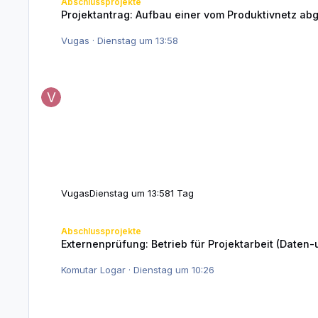
Abschlussprojekte
Projektantrag: Aufbau einer vom Produktivnetz a
Vugas
·
Dienstag um 13:58
Vugas
Dienstag um 13:58
1 Tag
Externenprüfung: Betrieb für Projektarbeit (Daten-und Prozessan
Abschlussprojekte
Externenprüfung: Betrieb für Projektarbeit (Daten
Komutar Logar
·
Dienstag um 10:26