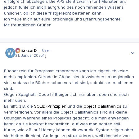
erfolgreich abzulegen. Die AP2 steht zwar in fünf Monaten an,
jedoch fühle ich mich aufgrund des noch fehlenden Wissens
unsicher, ob ich diese fristgerecht bestehen kann.
Ich freue mich auf eure Ratschläge und Erfahrungsberichte!
Mit freundlichen Grüßen
Autor-Statistiken
Whiz-zarD
User
21. Januar 2025
1 j
Bücher rein für Programmiersprachen kann ich eigentlich keine
mehr empfehlen. Gerade in C# passiert inzwischen so unglaublich
viel, sodass die Bücher schon veraltet sind, sobald sie erschienen
sind.
Gegen Spaghetti-Code hilft eigentlich nur üben, üben und noch
mehr üben.
Es hilft, z.B. die
SOLID-Prinzipien
und die
Object Calisthenics
zu
verinnerlichen. Vor allem die Object Calisthenics sind als kleine
Übungen während eines Projektes gedacht, die man anwenden
kann, da sie konkret beschreiben, auf was man achten soll.
Kurse, wie z.B. auf Udemy können dir zwar die Syntax zeigen aber
sie helfen dir nicht, Code gut zu strukturieren, weil das sehr von