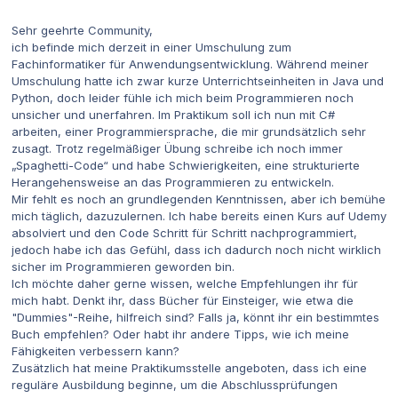
Sehr geehrte Community,
ich befinde mich derzeit in einer Umschulung zum
Fachinformatiker für Anwendungsentwicklung. Während meiner
Umschulung hatte ich zwar kurze Unterrichtseinheiten in Java und
Python, doch leider fühle ich mich beim Programmieren noch
unsicher und unerfahren. Im Praktikum soll ich nun mit C#
arbeiten, einer Programmiersprache, die mir grundsätzlich sehr
zusagt. Trotz regelmäßiger Übung schreibe ich noch immer
„Spaghetti-Code“ und habe Schwierigkeiten, eine strukturierte
Herangehensweise an das Programmieren zu entwickeln.
Mir fehlt es noch an grundlegenden Kenntnissen, aber ich bemühe
mich täglich, dazuzulernen. Ich habe bereits einen Kurs auf Udemy
absolviert und den Code Schritt für Schritt nachprogrammiert,
jedoch habe ich das Gefühl, dass ich dadurch noch nicht wirklich
sicher im Programmieren geworden bin.
Ich möchte daher gerne wissen, welche Empfehlungen ihr für
mich habt. Denkt ihr, dass Bücher für Einsteiger, wie etwa die
"Dummies"-Reihe, hilfreich sind? Falls ja, könnt ihr ein bestimmtes
Buch empfehlen? Oder habt ihr andere Tipps, wie ich meine
Fähigkeiten verbessern kann?
Zusätzlich hat meine Praktikumsstelle angeboten, dass ich eine
reguläre Ausbildung beginne, um die Abschlussprüfungen