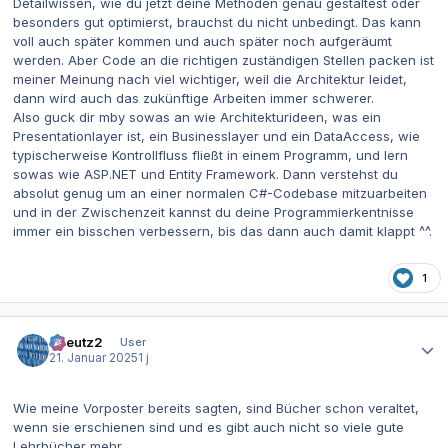
Detailwissen, wie du jetzt deine Methoden genau gestaltest oder
besonders gut optimierst, brauchst du nicht unbedingt. Das kann
voll auch später kommen und auch später noch aufgeräumt
werden. Aber Code an die richtigen zuständigen Stellen packen ist
meiner Meinung nach viel wichtiger, weil die Architektur leidet,
dann wird auch das zukünftige Arbeiten immer schwerer.
Also guck dir mby sowas an wie Architekturideen, was ein
Presentationlayer ist, ein Businesslayer und ein DataAccess, wie
typischerweise Kontrollfluss fließt in einem Programm, und lern
sowas wie ASP.NET und Entity Framework. Dann verstehst du
absolut genug um an einer normalen C#-Codebase mitzuarbeiten
und in der Zwischenzeit kannst du deine Programmierkentnisse
immer ein bisschen verbessern, bis das dann auch damit klappt ^^.
1
Autor-Statistiken
tkreutz2
User
21. Januar 2025
1 j
Wie meine Vorposter bereits sagten, sind Bücher schon veraltet,
wenn sie erschienen sind und es gibt auch nicht so viele gute
Lehrbücher mehr.