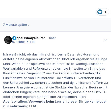
1
7 Monate später...
Autor-Statistiken
BeppeCSharpNauter
User
6. Februar
6. Feb
Ich weiß nicht, ob das hilfreich ist. Lerne Datenstrukturen und
erstelle deine eigenen Abstraktionen. Plötzlich ergeben viele Dinge
Sinn. Wenn du beispielsweise C# lernst, ist es wichtig, zwischen
Wertvariablen und Referenzvariablen (die im weitesten Sinne das
Konzept eines Zeigers in C ausdrücken) zu unterscheiden, die
Funktionsweise von IEnumerable-Collections zu verstehen und
den Unterschied zwischen statischen und dynamischen Puffern zu
kennen. Analysiere zunächst die Struktur der Sprache. Beginne mit
einfachen Dingen; versuche beispielsweise, deine eigene List<T>
oder deinen eigenen StringBuilder zu implementieren.
Aber vor allem: Verwende beim Lernen dieser Dinge keine oder
nur sehr wenig LLM.