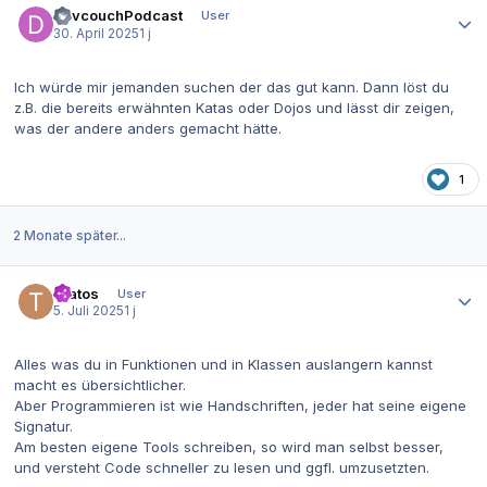
DevcouchPodcast
User
30. April 2025
1 j
Ich würde mir jemanden suchen der das gut kann. Dann löst du
z.B. die bereits erwähnten Katas oder Dojos und lässt dir zeigen,
was der andere anders gemacht hätte.
1
2 Monate später...
Autor-Statistiken
Tratos
User
5. Juli 2025
1 j
Alles was du in Funktionen und in Klassen auslangern kannst
macht es übersichtlicher.
Aber Programmieren ist wie Handschriften, jeder hat seine eigene
Signatur.
Am besten eigene Tools schreiben, so wird man selbst besser,
und versteht Code schneller zu lesen und ggfl. umzusetzten.