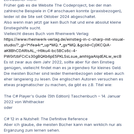
Früher gab es die Website The Codeproject, bei der man
zahlreiche Beispiele in C# anschauen konnte (praxisbezogen),
leider ist die Site seit Oktober 2024 abgeschaltet.
Also wenn man jetzt gar kein Buch hat und eine absolut kleine
Einstiegshilfe sucht.
Vielleicht dieses Buch vom Rheinwerk Verlag:
https://www.rheinwerk-verlag.de/einstieg-in-c-sharp-mit-visual-
studio/?_gl=1*ifea4r*_up*MQ..*_gs*MQ..&gclid=Cj0KCQiA-
aK8BhCDARIsAL_-H9ku4-bc5BCs6c-4-
PW0ifzbFCiCs30gBQKb6pE5PKLSsLsue_amhlgaAlqdEALw_wcB
Es ist zwar aus dem Jahr 2022, sollte aber für den Einstieg
genügen, vielleicht findet man es ja irgendwo für kleines Geld.
Die meisten Bücher sind leider themenbezogen oder eben auch
eher langwierig zu lesen. Die englischen Autoren versuchen es
etwas pragmatischer zu machen, da gibt es z.B. Titel wie:
The C# Player's Guide (5th Edition) Taschenbuch – 14. Januar
2022 von Whithacker
oder
C# 12 in a Nutshell: The Definitive Reference
Aber ich glaube, die meisten Bücher kann man wirklich nur als
Ergänzung zum lernen sehen.