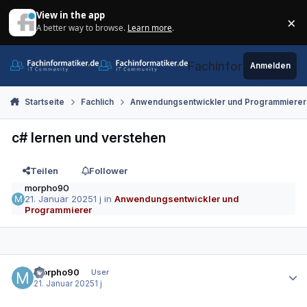
Zum Inhalt springen
View in the app
×
A better way to browse.
Learn more
.
Di
Fachinformatiker.de
Anmelden
Startseite
Fachlich
Anwendungsentwickler und Programmierer
c# lernen und verstehen
Teilen
Follower
morpho90
21. Januar 2025
1 j
in
Anwendungsentwickler und
Programmierer
Autor-Statistiken
morpho90
User
21. Januar 2025
1 j