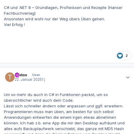
C# und .NET 8 – Grundlagen, Profiwissen und Rezepte (Hanser
Fachbuchverlag)
Ansonsten wird wohl nur der Weg übers Üben gehen.
Viel Erfolg !
2
Autor-Statistiken
Tratos
User
22. Januar 2025
1 j
Um so mehr du auch in C# in Funktionen packst, um so
übersichtlicher wird auch dein Code.
Lässt sich schneller ändern oder anpassen und ggfl. erweitern.
Programmieren muss man üben, am besten für sich selbst
Anwendungen entwerfen die einem irgen etwas abnehmen
können. Ich hab z.b. eine App die mir den Desktop aufräumt und
alles aufs Backuplaufwerk verschiebt, das ganze mit MD5 Hash