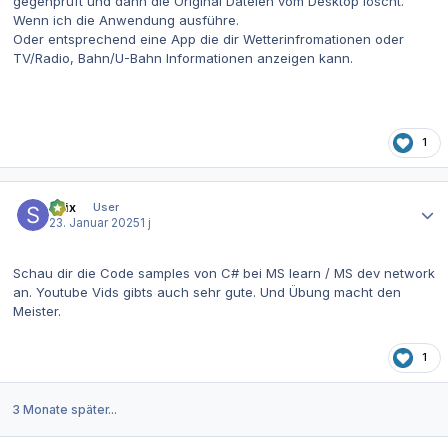
gegenprüft und dann die Original Dateien vom Desktop löscht.
Wenn ich die Anwendung ausführe.
Oder entsprechend eine App die dir Wetterinfromationen oder
TV/Radio, Bahn/U-Bahn Informationen anzeigen kann.
1
Autor-Statistiken
spix
User
23. Januar 2025
1 j
Schau dir die Code samples von C# bei MS learn / MS dev network
an. Youtube Vids gibts auch sehr gute. Und Übung macht den
Meister.
1
3 Monate später...
Autor-Statistiken