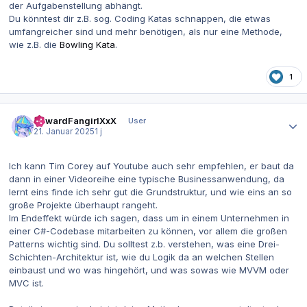
der Aufgabenstellung abhängt.
Du könntest dir z.B. sog. Coding Katas schnappen, die etwas
umfangreicher sind und mehr benötigen, als nur eine Methode,
wie z.B. die
Bowling Kata
.
1
Autor-Statistiken
EdwardFangirlXxX
User
21. Januar 2025
1 j
Ich kann Tim Corey auf Youtube auch sehr empfehlen, er baut da
dann in einer Videoreihe eine typische Businessanwendung, da
lernt eins finde ich sehr gut die Grundstruktur, und wie eins an so
große Projekte überhaupt rangeht.
Im Endeffekt würde ich sagen, dass um in einem Unternehmen in
einer C#-Codebase mitarbeiten zu können, vor allem die großen
Patterns wichtig sind. Du solltest z.b. verstehen, was eine Drei-
Schichten-Architektur ist, wie du Logik da an welchen Stellen
einbaust und wo was hingehört, und was sowas wie MVVM oder
MVC ist.