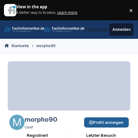
Zum Inhalt springen
View in the app
×
A better way to browse.
Learn more
.
Di
Fachinformatiker.de
Anmelden
Startseite
morpho90
morpho90
Profil anzeigen
User
Registriert
Letzter Besuch