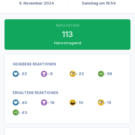
6. November 2024
Samstag um 19:54
REPUTATION
113
Hervorragend
GEGEBENE REAKTIONEN
x
22
x
8
x
22
x
58
ERHALTENE REAKTIONEN
x
40
x
16
x
10
x
15
x
43