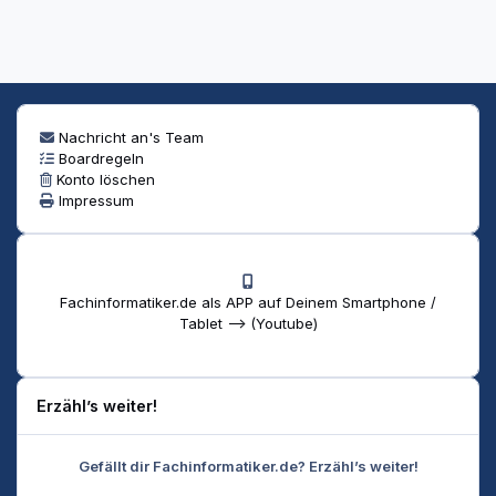
schlimmsten Fall.
Unser Job ist ständig im Wandel, und er wird sich auch
weiter wandeln. Früher hatten Leute Angst vor höheren
Programmiersprachen, weil es dann ja keine
Programmierer:innen mehr braucht. Dann wegen
LowCode. Dann wegen NoCode. Jetzt wegen LLMs. Aber
Nachricht an's Team
im Endeffekt sind das alles nur Werkzeuge, die die
Boardregeln
Landschaft leicht verändern wird, aber diese nicht
Konto löschen
auslöschen wird. Da musst du dir nicht zu viel Kopf
Impressum
machen würd ich sagen.
Fachinformatiker.de als APP auf Deinem Smartphone /
Tablet --> (Youtube)
Erzähl’s weiter!
Gefällt dir Fachinformatiker.de? Erzähl’s weiter!