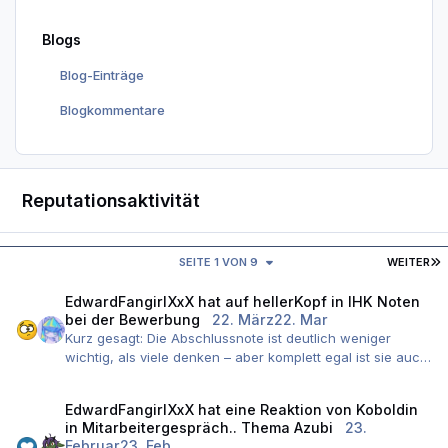
Blogs
Blog-Einträge
Blogkommentare
Reputationsaktivität
L
SEITE 1 VON 9
WEITER
EdwardFangirlXxX
hat auf
hellerKopf
in
IHK Noten
bei der Bewerbung
22. März
22. Mar
Kurz gesagt: Die Abschlussnote ist deutlich weniger
wichtig, als viele denken – aber komplett egal ist sie auch
nicht.
In der Praxis läuft der Auswahlprozess meist so:
EdwardFangirlXxX
hat eine Reaktion von
Koboldin
Zuerst gibt es einen harten Filter. Da fliegen
in
Mitarbeitergespräch.. Thema Azubi
23.
Bewerbungen raus, wenn grundlegende Dinge fehlen – z.
Februar
23. Feb