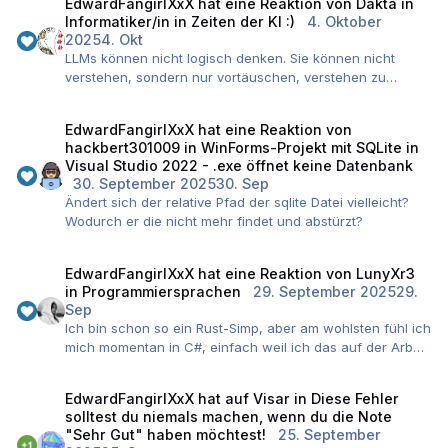
EdwardFangirlXxX
hat eine Reaktion von
Dakta
in
anrufst, und chatgpt liest seine Antworten vor, oder?
Informatiker/in in Zeiten der KI :)
4. Oktober
Aber spätestens alles was irgendwie mit Daten und Amis
2025
4. Okt
zu tun hat, da dürfts dann voll vorbei sein.
LLMs können nicht logisch denken. Sie können nicht
verstehen, sondern nur vortäuschen, verstehen zu
können. Ihre Stärke ist, menschlich zu klingen, nicht
menschlich zu denken.
EdwardFangirlXxX
hat eine Reaktion von
Bei sowas wie Hausaufgaben sind sie recht gut. Einfach
hackbert301009
in
WinForms-Projekt mit SQLite in
weil Hausaufgaben und deren Lösung so unglaublich oft
Visual Studio 2022 - .exe öffnet keine Datenbank
in ihren Trainingsdaten vorkommen. Für den schulischen
30. September 2025
30. Sep
Teil kann das reichen. Allerdings muss eins sich dann
Ändert sich der relative Pfad der sqlite Datei vielleicht?
auch bewusst sein, dass eins danach nichts kann im
Wodurch er die nicht mehr findet und abstürzt?
schlimmsten Fall.
Unser Job ist ständig im Wandel, und er wird sich auch
weiter wandeln. Früher hatten Leute Angst vor höheren
EdwardFangirlXxX
hat eine Reaktion von
LunyXr3
Programmiersprachen, weil es dann ja keine
in
Programmiersprachen
29. September 2025
29.
Programmierer:innen mehr braucht. Dann wegen
Sep
LowCode. Dann wegen NoCode. Jetzt wegen LLMs. Aber
Ich bin schon so ein Rust-Simp, aber am wohlsten fühl ich
im Endeffekt sind das alles nur Werkzeuge, die die
mich momentan in C#, einfach weil ich das auf der Arbeit
Landschaft leicht verändern wird, aber diese nicht
so viel mache. Ich finde es faszinierend wenn Sprachen
auslöschen wird. Da musst du dir nicht zu viel Kopf
neue Konzepte erkundigen, und nicht einfach C sind mit
EdwardFangirlXxX
hat auf
Visar
in
Diese Fehler
machen würd ich sagen.
ein paar abgewandelten Syntaxelementen.
solltest du niemals machen, wenn du die Note
"Sehr Gut" haben möchtest!
25. September