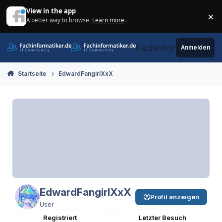
Zum Inhalt springen
View in the app
×
A better way to browse.
Learn more
.
Di
Fachinformatiker.de
Anmelden
Startseite
EdwardFangirlXxX
EdwardFangirlXxX
Profil anzeigen
User
Registriert
Letzter Besuch