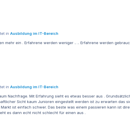
 . Die konstrukte werden zu monstrositären Ungetümen die man nur noc
öglich werden in andere Hände zu übergeben. Radikale Kahlschläge und neu denken musste hier statt 
tet in
Ausbildung im IT-Bereich
n mehr ein . Erfahrene werden weniger .. .. Erfahrene werden gebraucht Das
tet in
Ausbildung im IT-Bereich
terhin ein Bedarf an guten erfahrenen IT
ftlicher Sicht kaum Junioren eingestellt werden ist zu erwarten das 
ht es dann echt nicht schlecht für einen aus .