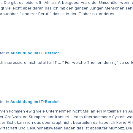
enn die Qualität die selbe ist immer lieber . Warum ?
rauchbar " anderer Beruf " das ist in der IT aber nix anderes
tet in
Ausbildung im IT-Bereich
Was immer wieder zu den tollen G
tet in
Ausbildung im IT-Bereich
wig viele Unternehmen nicht Mal an ein Mittelmaß an Automatisierung. Geschweige denn das a
iner Großzahl an Stümpern konfrontiert. Jedes übernommene System was
swesen sagen das ist absoluter Mumpitz. Die Formulierung musste heißen, Automatisierung könnte x