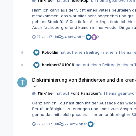
t1nk4bell
hat auf
hellerKopf
's Thema geantwortet i
Hmm ich kann aus der Sicht eines Vaters beurteilen dessen Kind das für Schulstoff ab de
mitbekommen, das war alles sehr angenehm und gut . Didaktisch ist es klassisch aufgebaut , meist vom einfachen zum komplexen. Also erst Grundlagen in zu einem Thema und da
geht es Stück für Stück tiefer. Allerdings finde ich hie
Auch fachübergreifend kamen immer wieder Dinge zum Tragen und Themen wurden nicht
Wort falsch kann zu ganze Antwort falsch werden da sie wohl exakt abgeglichen werden . Ansonsten hätte
17. Juli
17. Jul
4 Antworten
2
Mehr kann ich nicht sagen
Koboldin
hat auf einen Beitrag in einem Thema re
hackbert301009
hat auf einen Beitrag in einem 
Diskriminierung von Behinderten und die kranke Vollkaskomentali
Diskriminierung von Behinderten und die kran
t1nk4bell
hat auf
Font_Fanatiker
's Thema geantwor
Ganz ehrlich , du hast dich mit der Aussage das wed
Berufsunfähigkeit zu erlangen und somit zum Anspruch 
genau das mit solch pauschalisierten unüberlegten Sä
17. Juli
17. Jul
27 Antworten
5
Überall Umschüler und kein Ende