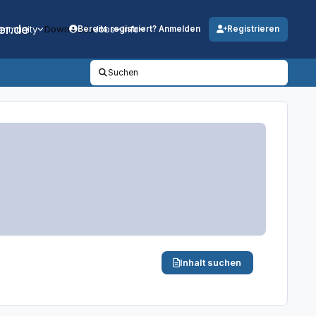
er.de
mmunity
Downloads
Jobs
Info
Bereits registriert? Anmelden
Registrieren
Suchen
Inhalt suchen