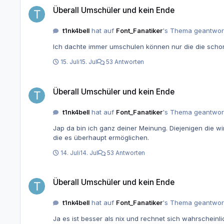
Überall Umschüler und kein Ende
t1nk4bell
hat auf
Font_Fanatiker
's Thema geantwor
Ich dachte immer umschulen können nur die die schon
15. Juli
15. Jul
53 Antworten
Überall Umschüler und kein Ende
Überall Umschüler und kein Ende
t1nk4bell
hat auf
Font_Fanatiker
's Thema geantwor
Jap da bin ich ganz deiner Meinung. Diejenigen die w
die es überhaupt ermöglichen.
14. Juli
14. Jul
53 Antworten
Überall Umschüler und kein Ende
Überall Umschüler und kein Ende
t1nk4bell
hat auf
Font_Fanatiker
's Thema geantwor
Ja es ist besser als nix und rechnet sich wahrscheinlich