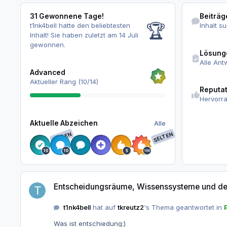
31 Gewonnene Tage!
Inhalt suchen
31 Gewonnene Tage!
Beiträg
🏆
t1nk4bell hatte den beliebtesten
Inhalt s
Inhalt!
Sie haben zuletzt am 14 Juli
Alle Antworte
gewonnen.
Lösung
Alle Ant
Alle
Advanced
Reputationsak
Aktueller Rang (10/14)
Reputa
Hervorr
Alle
Aktuelle Abzeichen
Alle
SELTEN
SELTEN
Entscheidungsräume, Wissenssysteme und der Erhalt menschlich
Entscheidungsräume, Wissenssysteme und der 
t1nk4bell
hat auf
tkreutz2
's Thema geantwortet in
Was ist entschiedung:)