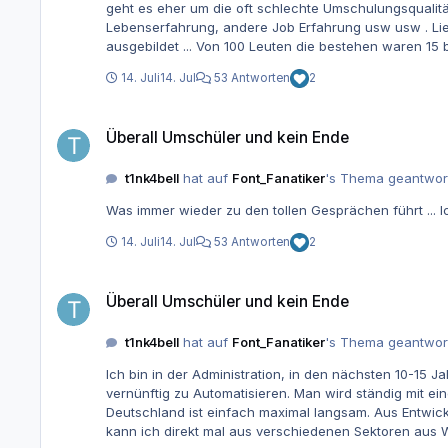
geht es eher um die oft schlechte Umschulungsqualität. Die gibt es leider oft . Mir als Arbeitgeber wäre der Umschüler w
Lebenserfahrung, andere Job Erfahrung usw usw . Liegt vielleicht aber daran das ich mit den ganzen Jungen Menschen sehr viele schlechte Erfahrungen habe. Ich habe 12 Jahre
ausgebildet ... Von 100 Leuten die bestehen waren 15 b
14. Juli
14. Jul
53 Antworten
2
Überall Umschüler und kein Ende
Überall Umschüler und kein Ende
t1nk4bell
hat auf
Font_Fanatiker
's Thema geantwor
14. Juli
14. Jul
53 Antworten
2
Überall Umschüler und kein Ende
Überall Umschüler und kein Ende
t1nk4bell
hat auf
Font_Fanatiker
's Thema geantwor
Ich bin in der Administration, in den nächsten 10-15 Jahren kommen e
vernünftig zu Automatisieren. Man wird ständig mit e
Deutschland ist einfach maximal langsam. Aus Entwickler Sicht kann ich das überhaupt nicht beurteilen da habe ich keine Ahnung. Aber wenn ich höre Automatisierung löst so viel ab ..
kann ich direkt mal aus verschiedenen Sektoren aus Wirtschaft und Gesundheit