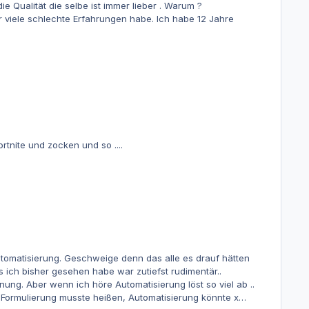
esprächen führt ... Ich interessiere mich total für IT ... " Für welche Themen denn ¿" Ja so fortnite und zocken und so ....
lle es drauf hätten
 ich bisher gesehen habe war zutiefst rudimentär..