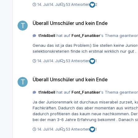
admins/engineers ablösen. Das Gegenteil ist der Fall
14. Juli
14. Jul
53 Antworten
2
unm
Überall Umschüler und kein Ende
Überall Umschüler und kein Ende
t1nk4bell
hat auf
Font_Fanatiker
's Thema geantwor
Genau das ist ja das Problem:) Sie stellen keine Juniore
selektionskreterien finde ich erstmal wirklich nur gut .
14. Juli
14. Jul
53 Antworten
1
Überall Umschüler und kein Ende
Überall Umschüler und kein Ende
t1nk4bell
hat auf
Font_Fanatiker
's Thema geantwor
Ja der Juniorenmark ist durchaus miserabel zurzeit, kaum Nachfrage. Mit Erfahrung sieht es etwas besser aus . Grundsätzlich besteht wei
Fachkräften. Dadurch das aber momentan aus wirtscha
dadurch profitieren das kaum neue nachkommen. Der Markt ist einfach schwer. Das beste was einem passieren kann ist direkt eine Stelle nach Ausbildung/ Umschulung zu bekommen
bei der man 3-6 Jahre Erfahrung bekommt . Danach sie
14. Juli
14. Jul
53 Antworten
1