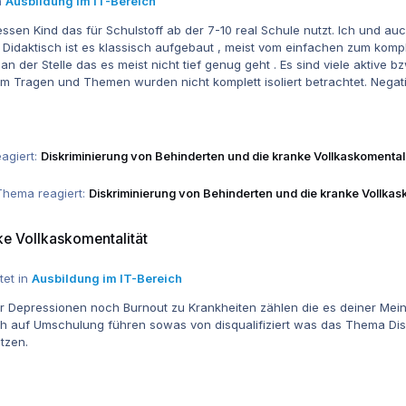
n
Ausbildung im IT-Bereich
r 7-10 real Schule nutzt. Ich und auch er fanden es ganz gut , habe da relativ viel in Biologie
nn
r an der Stelle das es meist nicht tief genug geht . Es sind viele aktive 
 komplett isoliert betrachtet. Negativ ist auch die Korrektur, vorallem bei Freitext Aufgaben. Ein
 ich manchmal das Gefühl das die Reihenfolge manchmal fehlerhaft war .
agiert:
Diskriminierung von Behinderten und die kranke Vollkaskomentali
Thema reagiert:
Diskriminierung von Behinderten und die kranke Vollkas
tät
ke Vollkaskomentalität
tet in
Ausbildung im IT-Bereich
er Depressionen noch Burnout zu Krankheiten zählen die es deiner Mei
auf Umschulung führen sowas von disqualifiziert was das Thema Diskrimin
tzen.