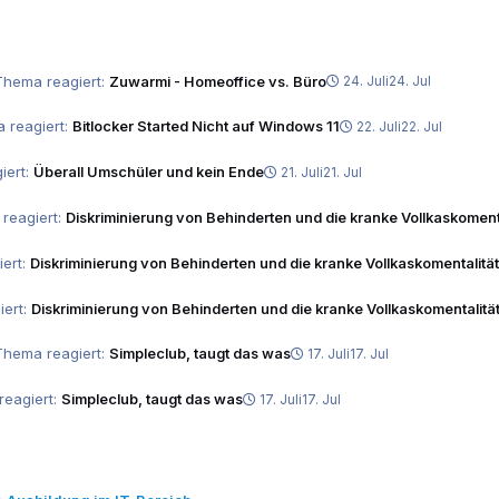
Thema reagiert:
Zuwarmi - Homeoffice vs. Büro
24. Juli
24. Jul
 reagiert:
Bitlocker Started Nicht auf Windows 11
22. Juli
22. Jul
iert:
Überall Umschüler und kein Ende
21. Juli
21. Jul
 reagiert:
Diskriminierung von Behinderten und die kranke Vollkaskoment
iert:
Diskriminierung von Behinderten und die kranke Vollkaskomentalität
iert:
Diskriminierung von Behinderten und die kranke Vollkaskomentalitä
Thema reagiert:
Simpleclub, taugt das was
17. Juli
17. Jul
reagiert:
Simpleclub, taugt das was
17. Juli
17. Jul