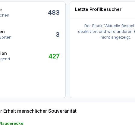
Letzte Profilbesucher
e
483
uchen
Der Block "Aktuelle Besuch
n
deaktiviert und wird anderen
en
3
worten
nicht angezeigt.
tivitäten anzeigen
tion
427
agend
er Souveränität
Erhalt menschlicher Souveränität
Plauderecke