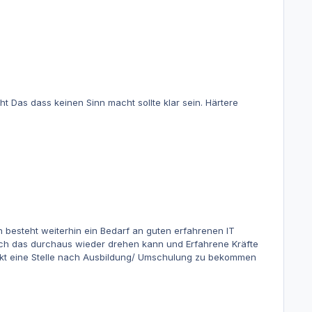
h mit mehr man Power am Laufen halten kann . Bzw teilweise
finden ... Aber sorry wer bitte glaubt daran .. gerade in Deutschland
 dass keinen Sinn macht sollte klar sein. Härtere
sich das durchaus wieder drehen kann und Erfahrene Kräfte