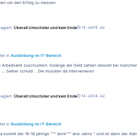
ehen um den Erfolg zu messen
agiert:
Überall Umschüler und kein Ende
14. Juli
14. Jul
tet in
Ausbildung im IT-Bereich
n Bildungsträger im Schnitt 30 Prozent abbrechen und vom
Rest 80 Prozent bestehen kann man fast nur sagen tjo .... Selber schuld ... Die müssten da intervenieren
agiert:
Überall Umschüler und kein Ende
14. Juli
14. Jul
tet in
Ausbildung im IT-Bereich