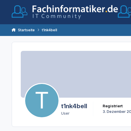
Zum Inhalt springen
Startseite
t1nk4bell
t1nk4bell
Registriert
3. Dezember 2
User