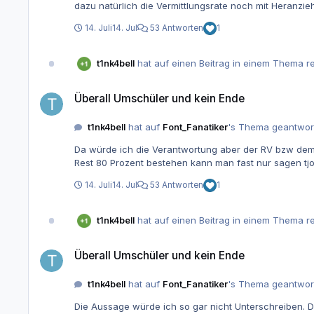
dazu natürlich die Vermittlungsrate noch mit Heranzi
14. Juli
14. Jul
53 Antworten
1
t1nk4bell
hat auf einen Beitrag in einem Thema re
Überall Umschüler und kein Ende
Überall Umschüler und kein Ende
t1nk4bell
hat auf
Font_Fanatiker
's Thema geantwor
Da würde ich die Verantwortung aber der RV bzw dem Arbeitsamt zuschustern. Solange die Geld zahlen obwohl bei manche
14. Juli
14. Jul
53 Antworten
1
t1nk4bell
hat auf einen Beitrag in einem Thema re
Überall Umschüler und kein Ende
Überall Umschüler und kein Ende
t1nk4bell
hat auf
Font_Fanatiker
's Thema geantwor
Die Aussage würde ich so gar nicht Unterschreiben. Da kommt der 16-18 jährige """ lernt""" drei Jahre " und ist dann der Admin / programmierer... Macht auch kaum Sinn . Wenn dann