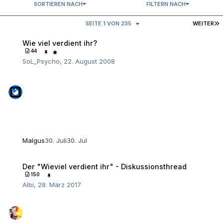
SORTIEREN NACH
FILTERN NACH
L
SEITE 1 VON 235
WEITER
Wie viel verdient ihr?
Wie viel verdient ihr?
44
SoL_Psycho
,
22. August 2008
Malgus
30. Juli
30. Jul
Der "Wieviel verdient ihr" - Diskussionsthread
Der "Wieviel verdient ihr" - Diskussionsthread
150
Albi
,
28. März 2017