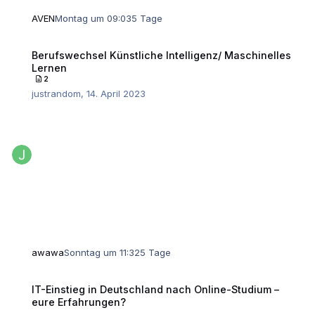
AVEN
Montag um 09:03
5 Tage
Berufswechsel Künstliche Intelligenz/ Maschinelles Lernen
Berufswechsel Künstliche Intelligenz/ Maschinelles
Lernen
2
justrandom
,
14. April 2023
awawa
Sonntag um 11:32
5 Tage
IT-Einstieg in Deutschland nach Online-Studium – eure Erfahrungen?
IT-Einstieg in Deutschland nach Online-Studium –
eure Erfahrungen?