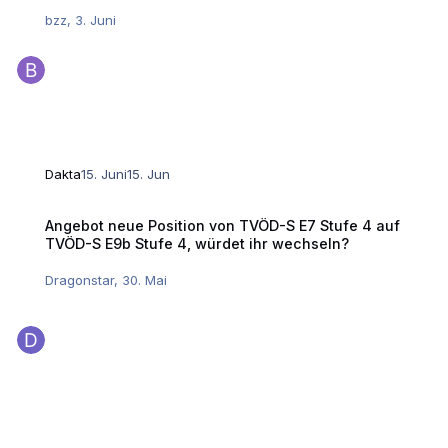
bzz
,
3. Juni
Dakta
15. Juni
15. Jun
Angebot neue Position von TVÖD-S E7 Stufe 4 auf TVÖD-S E9b Stufe 4
Angebot neue Position von TVÖD-S E7 Stufe 4 auf
TVÖD-S E9b Stufe 4, würdet ihr wechseln?
Dragonstar
,
30. Mai