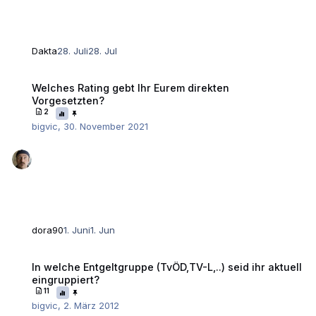
Dakta
28. Juli
28. Jul
Welches Rating gebt Ihr Eurem direkten Vorgesetzten?
Welches Rating gebt Ihr Eurem direkten
Vorgesetzten?
2
bigvic
,
30. November 2021
dora90
1. Juni
1. Jun
In welche Entgeltgruppe (TvÖD,TV-L,..) seid ihr aktuell eingruppiert?
In welche Entgeltgruppe (TvÖD,TV-L,..) seid ihr aktuell
eingruppiert?
11
bigvic
,
2. März 2012