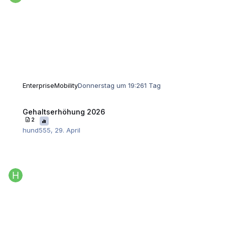
EnterpriseMobility
Donnerstag um 19:26
1 Tag
Gehaltserhöhung 2026
Gehaltserhöhung 2026
2
hund555
,
29. April