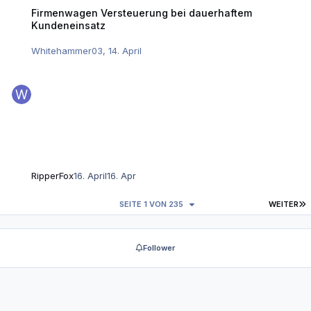
Firmenwagen Versteuerung bei dauerhaftem Kundeneinsatz
Firmenwagen Versteuerung bei dauerhaftem
Kundeneinsatz
Whitehammer03
,
14. April
RipperFox
16. April
16. Apr
L
SEITE 1 VON 235
WEITER
Follower