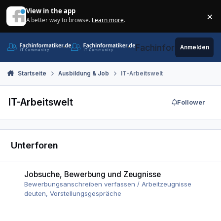
Zum Inhalt springen
View in the app
×
A better way to browse.
Learn more
.
Di
Fachinformatiker.de
Anmelden
Startseite
Ausbildung & Job
IT-Arbeitswelt
IT-Arbeitswelt
Follower
Unterforen
Jobsuche, Bewerbung und Zeugnisse
Jobsuche, Bewerbung und Zeugnisse
Bewerbungsanschreiben verfassen / Arbeitzeugnisse
deuten, Vorstellungsgespräche