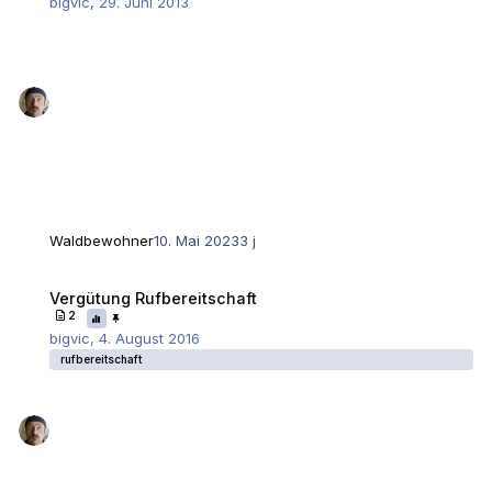
bigvic
,
29. Juni 2013
Waldbewohner
10. Mai 2023
3 j
Vergütung Rufbereitschaft
Vergütung Rufbereitschaft
2
bigvic
,
4. August 2016
rufbereitschaft