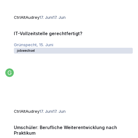
CtrlAltAudrey
17. Juni
17. Jun
IT-Vollzeitstelle gerechtfertigt?
IT-Vollzeitstelle gerechtfertigt?
Grünspecht
,
15. Juni
jobwechsel
CtrlAltAudrey
17. Juni
17. Jun
Umschüler: Berufliche Weiterentwicklung nach Praktikum
Umschüler: Berufliche Weiterentwicklung nach
Praktikum