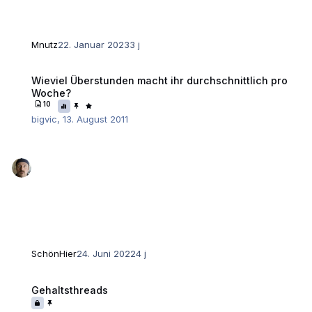
Mnutz
22. Januar 2023
3 j
Wieviel Überstunden macht ihr durchschnittlich pro Woche?
Wieviel Überstunden macht ihr durchschnittlich pro
Woche?
10
bigvic
,
13. August 2011
SchönHier
24. Juni 2022
4 j
Gehaltsthreads
Gehaltsthreads