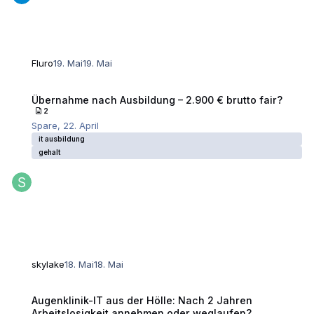
Fluro
19. Mai
19. Mai
Übernahme nach Ausbildung – 2.900 € brutto fair?
Übernahme nach Ausbildung – 2.900 € brutto fair?
2
Spare
,
22. April
it ausbildung
gehalt
skylake
18. Mai
18. Mai
Augenklinik-IT aus der Hölle: Nach 2 Jahren Arbeitslosigkeit annehme
Augenklinik-IT aus der Hölle: Nach 2 Jahren
Arbeitslosigkeit annehmen oder weglaufen?