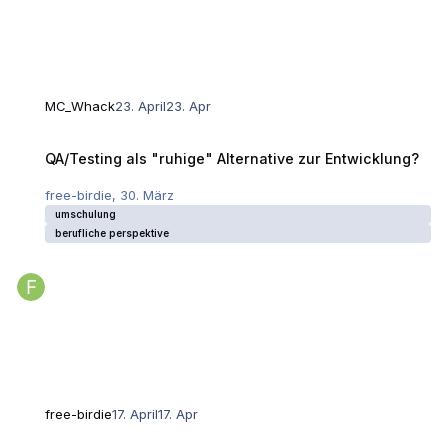
MC_Whack
23. April
23. Apr
QA/Testing als "ruhige" Alternative zur Entwicklung?
QA/Testing als "ruhige" Alternative zur Entwicklung?
free-birdie
,
30. März
umschulung
berufliche perspektive
free-birdie
17. April
17. Apr