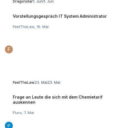
Dragonstar
1. Juni
1. Jun
Vorstellungsgespräch IT System Administrator
Vorstellungsgespräch IT System Administrator
FeelTheLaw
,
16. Mai
FeelTheLaw
23. Mai
23. Mai
Frage an Leute die sich mit dem Chemietarif auskennen
Frage an Leute die sich mit dem Chemietarif
auskennen
Fluro
,
7. Mai