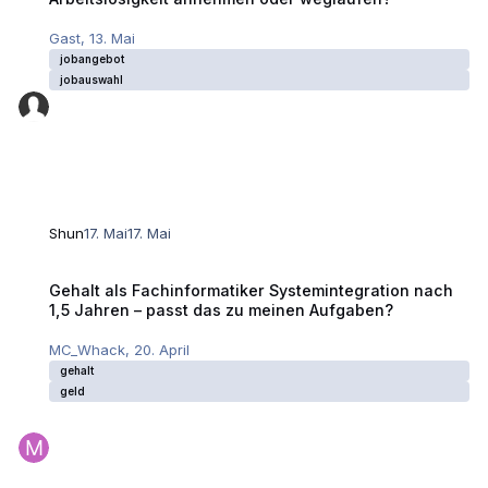
Gast
,
13. Mai
jobangebot
jobauswahl
Shun
17. Mai
17. Mai
Gehalt als Fachinformatiker Systemintegration nach 1,5 Jahren – pass
Gehalt als Fachinformatiker Systemintegration nach
1,5 Jahren – passt das zu meinen Aufgaben?
MC_Whack
,
20. April
gehalt
geld