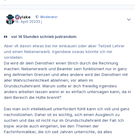
Autor-Statistiken
skylake
Moderator
18. April 2023
3 j
vor 14 Stunden schrieb justrandom:
Aber vlt davon etwas bei mir einbauen oder aber Teilzeit Lehrer
und einen Nebenerwerb. Irgendwie sowas könnte ich mir
vorstellen.
Da wird dir dein Dienstherr einen Strich durch die Rechnung
machen. Nebenerwerb und Beamter sein funktioniert nur in ganz
eng definierten Grenzen und alles andere wird der Dienstherr mit
aller Wahrscheinlichkeit ablehnen, vor allem im
Grundschullehramt. Warum sollte er dich freiwillig irgendwo
anders arbeiten lassen wenn er es einfach untersagen kann, da in
dem Bereich die Hütte brennt?
Das man sich intellektuell unterfordert fühlt kann ich voll und ganz
nachvollziehen. Daher ist es wichtig, sich einen Ausgleich zu
suchen und das ist nicht nur im Grundschullehramt der Fall. Ich
bspw. würde auch eingehen, bei den Themen der
Fachinformatiker, die ich seit Jahren unterrichte, da alles