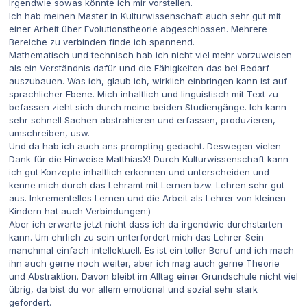
Irgendwie sowas könnte ich mir vorstellen.
Ich hab meinen Master in Kulturwissenschaft auch sehr gut mit
einer Arbeit über Evolutionstheorie abgeschlossen. Mehrere
Bereiche zu verbinden finde ich spannend.
Mathematisch und technisch hab ich nicht viel mehr vorzuweisen
als ein Verständnis dafür und die Fähigkeiten das bei Bedarf
auszubauen. Was ich, glaub ich, wirklich einbringen kann ist auf
sprachlicher Ebene. Mich inhaltlich und linguistisch mit Text zu
befassen zieht sich durch meine beiden Studiengänge. Ich kann
sehr schnell Sachen abstrahieren und erfassen, produzieren,
umschreiben, usw.
Und da hab ich auch ans prompting gedacht. Deswegen vielen
Dank für die Hinweise MatthiasX! Durch Kulturwissenschaft kann
ich gut Konzepte inhaltlich erkennen und unterscheiden und
kenne mich durch das Lehramt mit Lernen bzw. Lehren sehr gut
aus. Inkrementelles Lernen und die Arbeit als Lehrer von kleinen
Kindern hat auch Verbindungen:)
Aber ich erwarte jetzt nicht dass ich da irgendwie durchstarten
kann. Um ehrlich zu sein unterfordert mich das Lehrer-Sein
manchmal einfach intellektuell. Es ist ein toller Beruf und ich mach
ihn auch gerne noch weiter, aber ich mag auch gerne Theorie
und Abstraktion. Davon bleibt im Alltag einer Grundschule nicht viel
übrig, da bist du vor allem emotional und sozial sehr stark
gefordert.