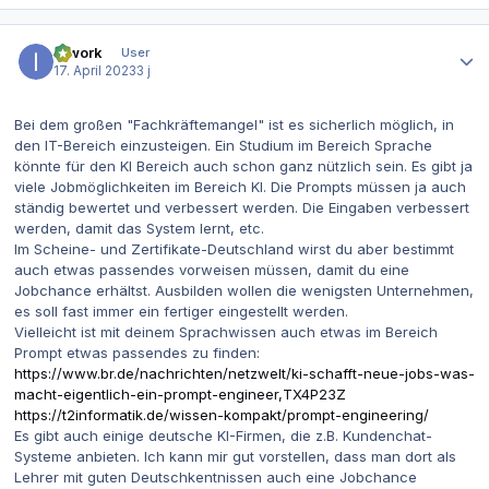
Autor-Statistiken
ITwork
User
17. April 2023
3 j
Bei dem großen "Fachkräftemangel" ist es sicherlich möglich, in
den IT-Bereich einzusteigen. Ein Studium im Bereich Sprache
könnte für den KI Bereich auch schon ganz nützlich sein. Es gibt ja
viele Jobmöglichkeiten im Bereich KI. Die Prompts müssen ja auch
ständig bewertet und verbessert werden. Die Eingaben verbessert
werden, damit das System lernt, etc.
Im Scheine- und Zertifikate-Deutschland wirst du aber bestimmt
auch etwas passendes vorweisen müssen, damit du eine
Jobchance erhältst. Ausbilden wollen die wenigsten Unternehmen,
es soll fast immer ein fertiger eingestellt werden.
Vielleicht ist mit deinem Sprachwissen auch etwas im Bereich
Prompt etwas passendes zu finden:
https://www.br.de/nachrichten/netzwelt/ki-schafft-neue-jobs-was-
macht-eigentlich-ein-prompt-engineer,TX4P23Z
https://t2informatik.de/wissen-kompakt/prompt-engineering/
Es gibt auch einige deutsche KI-Firmen, die z.B. Kundenchat-
Systeme anbieten. Ich kann mir gut vorstellen, dass man dort als
Lehrer mit guten Deutschkentnissen auch eine Jobchance