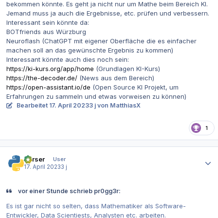
bekommen könnte. Es geht ja nicht nur um Mathe beim Bereich KI.
Jemand muss ja auch die Ergebnisse, etc. prüfen und verbessern.
Interessant sein könnte da:
BOTfriends aus Würzburg
Neuroflash (ChatGPT mit eigener Oberfläche die es einfacher
machen soll an das gewünschte Ergebnis zu kommen)
Interessant könnte auch dies noch sein:
https://ki-kurs.org/app/home
(Grundlagen KI-Kurs)
https://the-decoder.de/
(News aus dem Bereich)
https://open-assistant.io/de
(Open Source KI Projekt, um
Erfahrungen zu sammeln und etwas vorweisen zu können)
Bearbeitet
17. April 2023
3 j
von MatthiasX
1
Autor-Statistiken
Parser
User
17. April 2023
3 j
vor einer Stunde schrieb pr0gg3r:
Es ist gar nicht so selten, dass Mathematiker als Software-
Entwickler, Data Scientiests, Analysten etc. arbeiten.