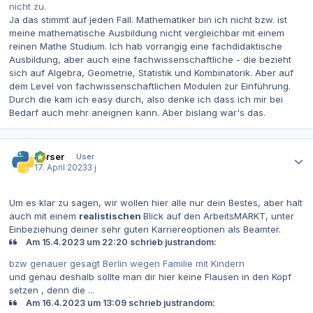
nicht zu.
Ja das stimmt auf jeden Fall. Mathematiker bin ich nicht bzw. ist
meine mathematische Ausbildung nicht vergleichbar mit einem
reinen Mathe Studium. Ich hab vorrangig eine fachdidaktische
Ausbildung, aber auch eine fachwissenschaftliche - die bezieht
sich auf Algebra, Geometrie, Statistik und Kombinatorik. Aber auf
dem Level von fachwissenschaftlichen Modulen zur Einführung.
Durch die kam ich easy durch, also denke ich dass ich mir bei
Bedarf auch mehr aneignen kann. Aber bislang war's das.
Autor-Statistiken
Parser
User
17. April 2023
3 j
Um es klar zu sagen, wir wollen hier alle nur dein Bestes, aber halt
auch mit einem
realistischen
Blick auf den ArbeitsMARKT, unter
Einbeziehung deiner sehr guten Karriereoptionen als Beamter.
Am 15.4.2023 um 22:20 schrieb justrandom:
bzw genauer gesagt Berlin wegen Familie mit Kindern
und genau deshalb sollte man dir hier keine Flausen in den Kopf
setzen , denn die ...
Am 16.4.2023 um 13:09 schrieb justrandom: