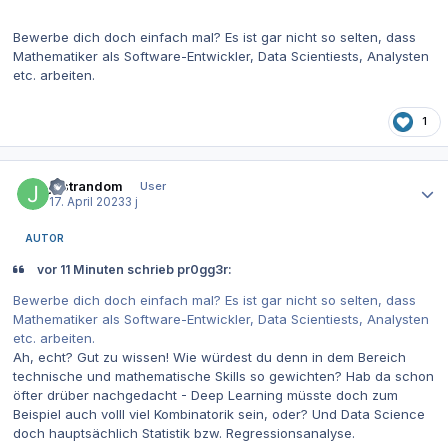
Bewerbe dich doch einfach mal? Es ist gar nicht so selten, dass
Mathematiker als Software-Entwickler, Data Scientiests, Analysten
etc. arbeiten.
1
Autor-Statistiken
justrandom
User
17. April 2023
3 j
AUTOR
vor 11 Minuten schrieb pr0gg3r:
Bewerbe dich doch einfach mal? Es ist gar nicht so selten, dass
Mathematiker als Software-Entwickler, Data Scientiests, Analysten
etc. arbeiten.
Ah, echt? Gut zu wissen! Wie würdest du denn in dem Bereich
technische und mathematische Skills so gewichten? Hab da schon
öfter drüber nachgedacht - Deep Learning müsste doch zum
Beispiel auch volll viel Kombinatorik sein, oder? Und Data Science
doch hauptsächlich Statistik bzw. Regressionsanalyse.