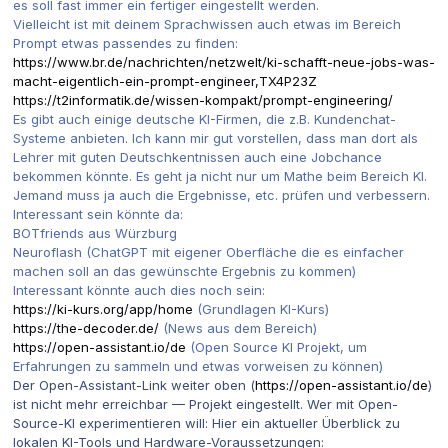
es soll fast immer ein fertiger eingestellt werden.
Vielleicht ist mit deinem Sprachwissen auch etwas im Bereich
Prompt etwas passendes zu finden:
https://www.br.de/nachrichten/netzwelt/ki-schafft-neue-jobs-was-
macht-eigentlich-ein-prompt-engineer,TX4P23Z
https://t2informatik.de/wissen-kompakt/prompt-engineering/
Es gibt auch einige deutsche KI-Firmen, die z.B. Kundenchat-
Systeme anbieten. Ich kann mir gut vorstellen, dass man dort als
Lehrer mit guten Deutschkentnissen auch eine Jobchance
bekommen könnte. Es geht ja nicht nur um Mathe beim Bereich KI.
Jemand muss ja auch die Ergebnisse, etc. prüfen und verbessern.
Interessant sein könnte da:
BOTfriends aus Würzburg
Neuroflash (ChatGPT mit eigener Oberfläche die es einfacher
machen soll an das gewünschte Ergebnis zu kommen)
Interessant könnte auch dies noch sein:
https://ki-kurs.org/app/home
(Grundlagen KI-Kurs)
https://the-decoder.de/
(News aus dem Bereich)
https://open-assistant.io/de
(Open Source KI Projekt, um
Erfahrungen zu sammeln und etwas vorweisen zu können)
Der Open-Assistant-Link weiter oben (
https://open-assistant.io/de
)
ist nicht mehr erreichbar — Projekt eingestellt. Wer mit Open-
Source-KI experimentieren will: Hier ein aktueller Überblick zu
lokalen KI-Tools und Hardware-Voraussetzungen: