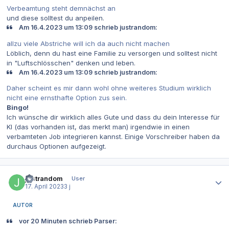
Verbeamtung steht demnächst an
und diese solltest du anpeilen.
Am 16.4.2023 um 13:09 schrieb justrandom:
allzu viele Abstriche will ich da auch nicht machen
Löblich, denn du hast eine Familie zu versorgen und solltest nicht
in "Luftschlösschen" denken und leben.
Am 16.4.2023 um 13:09 schrieb justrandom:
Daher scheint es mir dann wohl ohne weiteres Studium wirklich
nicht eine ernsthafte Option zus sein.
Bingo!
Ich wünsche dir wirklich alles Gute und dass du dein Interesse für
KI (das vorhanden ist, das merkt man) irgendwie in einen
verbamteten Job integrieren kannst. Einige Vorschreiber haben da
durchaus Optionen aufgezeigt.
Autor-Statistiken
justrandom
User
17. April 2023
3 j
AUTOR
vor 20 Minuten schrieb Parser: