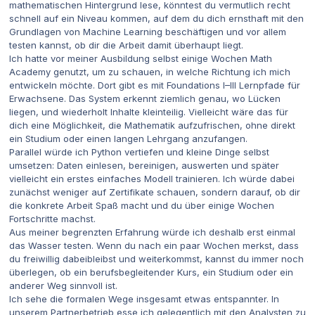
mathematischen Hintergrund lese, könntest du vermutlich recht
schnell auf ein Niveau kommen, auf dem du dich ernsthaft mit den
Grundlagen von Machine Learning beschäftigen und vor allem
testen kannst, ob dir die Arbeit damit überhaupt liegt.
Ich hatte vor meiner Ausbildung selbst einige Wochen Math
Academy genutzt, um zu schauen, in welche Richtung ich mich
entwickeln möchte. Dort gibt es mit Foundations I–III Lernpfade für
Erwachsene. Das System erkennt ziemlich genau, wo Lücken
liegen, und wiederholt Inhalte kleinteilig. Vielleicht wäre das für
dich eine Möglichkeit, die Mathematik aufzufrischen, ohne direkt
ein Studium oder einen langen Lehrgang anzufangen.
Parallel würde ich Python vertiefen und kleine Dinge selbst
umsetzen: Daten einlesen, bereinigen, auswerten und später
vielleicht ein erstes einfaches Modell trainieren. Ich würde dabei
zunächst weniger auf Zertifikate schauen, sondern darauf, ob dir
die konkrete Arbeit Spaß macht und du über einige Wochen
Fortschritte machst.
Aus meiner begrenzten Erfahrung würde ich deshalb erst einmal
das Wasser testen. Wenn du nach ein paar Wochen merkst, dass
du freiwillig dabeibleibst und weiterkommst, kannst du immer noch
überlegen, ob ein berufsbegleitender Kurs, ein Studium oder ein
anderer Weg sinnvoll ist.
Ich sehe die formalen Wege insgesamt etwas entspannter. In
unserem Partnerbetrieb esse ich gelegentlich mit den Analysten zu