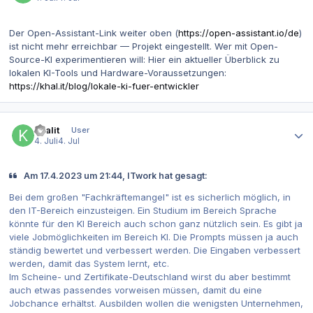
Der Open-Assistant-Link weiter oben (
https://open-assistant.io/de
)
ist nicht mehr erreichbar — Projekt eingestellt. Wer mit Open-
Source-KI experimentieren will: Hier ein aktueller Überblick zu
lokalen KI-Tools und Hardware-Voraussetzungen:
https://khal.it/blog/lokale-ki-fuer-entwickler
Autor-Statistiken
khalit
User
4. Juli
4. Jul
Am 17.4.2023 um 21:44, ITwork hat gesagt:
Bei dem großen "Fachkräftemangel" ist es sicherlich möglich, in
den IT-Bereich einzusteigen. Ein Studium im Bereich Sprache
könnte für den KI Bereich auch schon ganz nützlich sein. Es gibt ja
viele Jobmöglichkeiten im Bereich KI. Die Prompts müssen ja auch
ständig bewertet und verbessert werden. Die Eingaben verbessert
werden, damit das System lernt, etc.
Im Scheine- und Zertifikate-Deutschland wirst du aber bestimmt
auch etwas passendes vorweisen müssen, damit du eine
Jobchance erhältst. Ausbilden wollen die wenigsten Unternehmen,