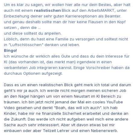
Um es klar zu sagen, wir wollen hier alle nur dein Bestes, aber halt
auch mit einem
realistischen
Blick auf den ArbeitsMARKT, unter
Einbeziehung deiner sehr guten Karriereoptionen als Beamter.
und genau deshalb sollte man dir hier keine Flausen in den Kopf
setzen , denn die ...
und diese solltest du anpeilen.
Löblich, denn du hast eine Familie zu versorgen und solltest nicht
in "Luftschlösschen" denken und leben.
Bingo!
Ich wünsche dir wirklich alles Gute und dass du dein Interesse für
KI (das vorhanden ist, das merkt man) irgendwie in einen
verbamteten Job integrieren kannst. Einige Vorschreiber haben da
durchaus Optionen aufgezeigt.
Dass es um einen realistischen Blick geht merk ich total und darum
geht's mir ja auch. Ich werde nicht morgen meinen sicheren Job
an den Nagel hängen um von einem Neustart im KI Bereich zu
träumen. Ich bin jetzt nicht jemand der Mal ein cooles YouTube
Video gesehen und denkt "Boah, das will ich auch". Ich hab
Kinder, habe mir ne finanzielle Sicherheit erarbeitet und denke an
die Zukunft. Das werde ich nicht aufgeben weil mich eine andere
Sache auch sehr interessiert. Aber vlt davon etwas bei mir
einbauen oder aber Teilzeit Lehrer und einen Nebenerwerb.