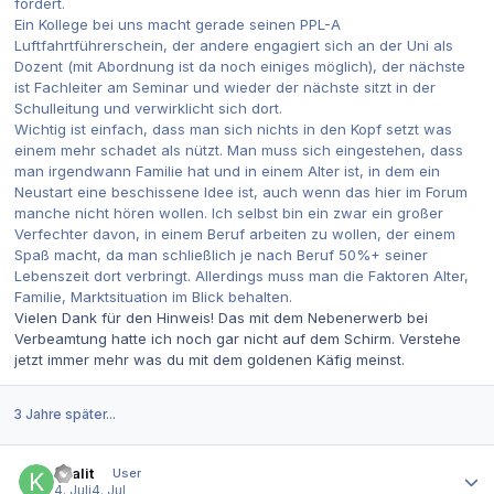
fordert.
Ein Kollege bei uns macht gerade seinen PPL-A
Luftfahrtführerschein, der andere engagiert sich an der Uni als
Dozent (mit Abordnung ist da noch einiges möglich), der nächste
ist Fachleiter am Seminar und wieder der nächste sitzt in der
Schulleitung und verwirklicht sich dort.
Wichtig ist einfach, dass man sich nichts in den Kopf setzt was
einem mehr schadet als nützt. Man muss sich eingestehen, dass
man irgendwann Familie hat und in einem Alter ist, in dem ein
Neustart eine beschissene Idee ist, auch wenn das hier im Forum
manche nicht hören wollen. Ich selbst bin ein zwar ein großer
Verfechter davon, in einem Beruf arbeiten zu wollen, der einem
Spaß macht, da man schließlich je nach Beruf 50%+ seiner
Lebenszeit dort verbringt. Allerdings muss man die Faktoren Alter,
Familie, Marktsituation im Blick behalten.
Vielen Dank für den Hinweis! Das mit dem Nebenerwerb bei
Verbeamtung hatte ich noch gar nicht auf dem Schirm. Verstehe
jetzt immer mehr was du mit dem goldenen Käfig meinst.
3 Jahre später...
Autor-Statistiken
khalit
User
4. Juli
4. Jul