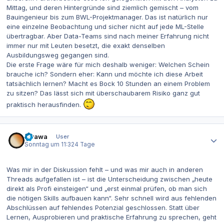
Mittag, und deren Hintergründe sind ziemlich gemischt – vom
Bauingenieur bis zum BWL-Projektmanager. Das ist natürlich nur
eine einzelne Beobachtung und sicher nicht auf jede ML-Stelle
übertragbar. Aber Data-Teams sind nach meiner Erfahrung nicht
immer nur mit Leuten besetzt, die exakt denselben
Ausbildungsweg gegangen sind.
Die erste Frage wäre für mich deshalb weniger: Welchen Schein
brauche ich? Sondern eher: Kann und möchte ich diese Arbeit
tatsächlich lernen? Macht es Bock 10 Stunden an einem Problem
zu sitzen? Das lässt sich mit überschaubarem Risiko ganz gut
praktisch herausfinden.
Autor-Statistiken
awawa
User
Sonntag um 11:32
4 Tage
Was mir in der Diskussion fehlt – und was mir auch in anderen
Threads aufgefallen ist – ist die Unterscheidung zwischen „heute
direkt als Profi einsteigen“ und „erst einmal prüfen, ob man sich
die nötigen Skills aufbauen kann“. Sehr schnell wird aus fehlenden
Abschlüssen auf fehlendes Potenzial geschlossen. Statt über
Lernen, Ausprobieren und praktische Erfahrung zu sprechen, geht