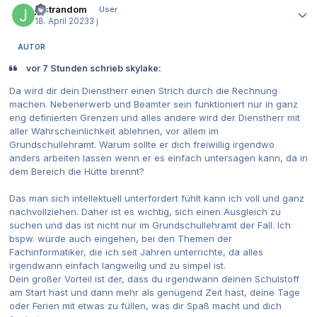
justrandom
User
18. April 2023
3 j
AUTOR
vor 7 Stunden schrieb skylake:
Da wird dir dein Dienstherr einen Strich durch die Rechnung
machen. Nebenerwerb und Beamter sein funktioniert nur in ganz
eng definierten Grenzen und alles andere wird der Dienstherr mit
aller Wahrscheinlichkeit ablehnen, vor allem im
Grundschullehramt. Warum sollte er dich freiwillig irgendwo
anders arbeiten lassen wenn er es einfach untersagen kann, da in
dem Bereich die Hütte brennt?
Das man sich intellektuell unterfordert fühlt kann ich voll und ganz
nachvollziehen. Daher ist es wichtig, sich einen Ausgleich zu
suchen und das ist nicht nur im Grundschullehramt der Fall. Ich
bspw. würde auch eingehen, bei den Themen der
Fachinformatiker, die ich seit Jahren unterrichte, da alles
irgendwann einfach langweilig und zu simpel ist.
Dein großer Vorteil ist der, dass du irgendwann deinen Schulstoff
am Start hast und dann mehr als genügend Zeit hast, deine Tage
oder Ferien mit etwas zu füllen, was dir Spaß macht und dich