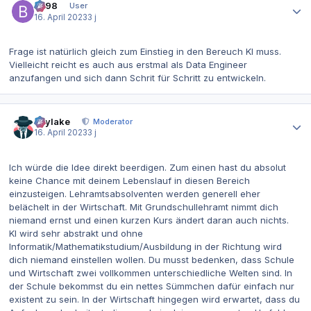
be98
User
16. April 2023
3 j
Frage ist natürlich gleich zum Einstieg in den Bereuch KI muss.
Vielleicht reicht es auch aus erstmal als Data Engineer
anzufangen und sich dann Schrit für Schritt zu entwickeln.
Autor-Statistiken
skylake
Moderator
16. April 2023
3 j
Ich würde die Idee direkt beerdigen. Zum einen hast du absolut
keine Chance mit deinem Lebenslauf in diesen Bereich
einzusteigen. Lehramtsabsolventen werden generell eher
belächelt in der Wirtschaft. Mit Grundschullehramt nimmt dich
niemand ernst und einen kurzen Kurs ändert daran auch nichts.
KI wird sehr abstrakt und ohne
Informatik/Mathematikstudium/Ausbildung in der Richtung wird
dich niemand einstellen wollen. Du musst bedenken, dass Schule
und Wirtschaft zwei vollkommen unterschiedliche Welten sind. In
der Schule bekommst du ein nettes Sümmchen dafür einfach nur
existent zu sein. In der Wirtschaft hingegen wird erwartet, dass du