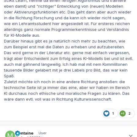
SciKit Learn, nehme da einen fertigen Algorithmus und trainiere
eben damit) und "richtiger" Entwicklung von (neuen) Modellen
oder Aktivierungsfunktionen etc. Das geht dann aber auch wieder
in die Richtung Forschung und da kann ich wieder nicht sagen,
wie ein Lehramtsstudent hier angesiedelt ist. Für ersteres reichen
allerdings ganz normale Programmierkenntnisse und Verständnis
für KI-Modelle aus.
Darüber hinaus gibt es ja natürlich nich mehr zu beachten, wie
zum Beispiel erst mal die Daten zu erheben und aufzubereiten.
Das wird gerne in der Literatur etc. gerne mal einfach vergessen,
trägt aber Entscheident zum Erfolg eines KI-Modells bei und ist evtl.
auch mal gähnend langweilig. Ich hab mal mit nem Kommilitonen
tausende Bilder gelabert mit je drei Labels pro Bild, das war kein
Spaß.
Zuletzt möchte ich noch in eine andere Richtung anstoßen: die
technische Seite ist ja immer das eine, aber wir haben im Bereich
KI durchaus noch ethische und moralische Fragen zu klären. Das
wäre dann evtl. voll was in Richtung Kulturwissenschaft.
1
2
Autor-Statistiken
Montaine
User