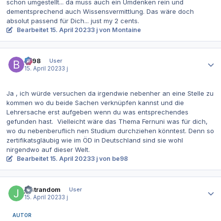
schon umgestellt... da muss auch ein Umdenken rein und
dementsprechend auch Wissensvermittlung. Das wäre doch
absolut passend für Dich... just my 2 cents.
Bearbeitet
15. April 2023
3 j
von Montaine
Autor-Statistiken
be98
User
15. April 2023
3 j
Ja , ich würde versuchen da irgendwie nebenher an eine Stelle zu
kommen wo du beide Sachen verknüpfen kannst und die
Lehrersache erst aufgeben wenn du was entsprechendes
gefunden hast. Vielleicht wäre das Thema Fernuni was für dich,
wo du nebenberuflich nen Studium durchziehen könntest. Denn so
zertifikatsgläubig wie im ÖD in Deutschland sind sie wohl
nirgendwo auf dieser Welt.
Bearbeitet
15. April 2023
3 j
von be98
Autor-Statistiken
justrandom
User
15. April 2023
3 j
AUTOR