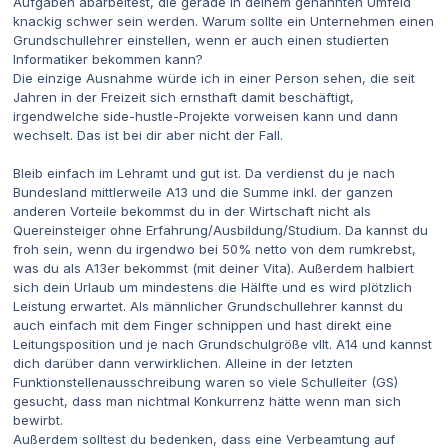
Aufgaben abarbeitest, die gerade in deinem genannten Umfeld
knackig schwer sein werden. Warum sollte ein Unternehmen einen
Grundschullehrer einstellen, wenn er auch einen studierten
Informatiker bekommen kann?
Die einzige Ausnahme würde ich in einer Person sehen, die seit
Jahren in der Freizeit sich ernsthaft damit beschäftigt,
irgendwelche side-hustle-Projekte vorweisen kann und dann
wechselt. Das ist bei dir aber nicht der Fall.
Bleib einfach im Lehramt und gut ist. Da verdienst du je nach
Bundesland mittlerweile A13 und die Summe inkl. der ganzen
anderen Vorteile bekommst du in der Wirtschaft nicht als
Quereinsteiger ohne Erfahrung/Ausbildung/Studium. Da kannst du
froh sein, wenn du irgendwo bei 50% netto von dem rumkrebst,
was du als A13er bekommst (mit deiner Vita). Außerdem halbiert
sich dein Urlaub um mindestens die Hälfte und es wird plötzlich
Leistung erwartet. Als männlicher Grundschullehrer kannst du
auch einfach mit dem Finger schnippen und hast direkt eine
Leitungsposition und je nach Grundschulgröße vllt. A14 und kannst
dich darüber dann verwirklichen. Alleine in der letzten
Funktionstellenausschreibung waren so viele Schulleiter (GS)
gesucht, dass man nichtmal Konkurrenz hätte wenn man sich
bewirbt.
Außerdem solltest du bedenken, dass eine Verbeamtung auf