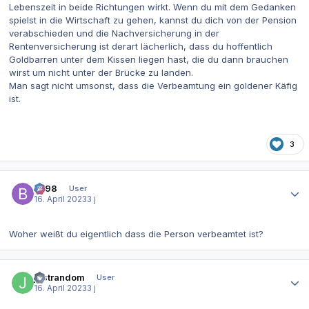
Lebenszeit in beide Richtungen wirkt. Wenn du mit dem Gedanken
spielst in die Wirtschaft zu gehen, kannst du dich von der Pension
verabschieden und die Nachversicherung in der
Rentenversicherung ist derart lächerlich, dass du hoffentlich
Goldbarren unter dem Kissen liegen hast, die du dann brauchen
wirst um nicht unter der Brücke zu landen.
Man sagt nicht umsonst, dass die Verbeamtung ein goldener Käfig
ist.
3
Autor-Statistiken
be98
User
16. April 2023
3 j
Woher weißt du eigentlich dass die Person verbeamtet ist?
Autor-Statistiken
justrandom
User
16. April 2023
3 j