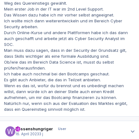
Weg des Quereinstiegs gewählt.
Mein erster Job in der IT war im 2nd Level Support.
Das Wissen dazu habe ich mir vorher selbst angeeignet.
Ich wollte mich dann weiterentwickeln und im Bereich Cyber
Security arbeiten.
Durch Online-Kurse und andere Plattformen habe ich das dann
auch geschafft und arbeite jetzt als Cyber Security Analyst im
SOC.
Man muss dazu sagen, dass in der Security der Grundsatz gilt,
dass Skills wichtiger als eine formale Ausbildung sind.
Ob/wie das im Bereich Data Science ist, musst du selbst
prüfen/herausfinden.
Ich habe auch nochmal bei den Bootcamps geschaut.
Es gibt auch Anbieter, die das in Teilzeit anbieten.
Wenn es das ist, wofür du brennst und es unbedingt machen
willst, dann würde ich an deiner Stelle auch einen Kredit
aufnehmen, um mir das Bootcamp finanzieren zu können.
Natürlich nur, wenn sich aus der Evaluation des Marktes ergibt,
dass ein Quereinstieg sinnvoll möglich ist.
Autor-Statistiken
Wissenshungriger
User
16. April 2023
3 j