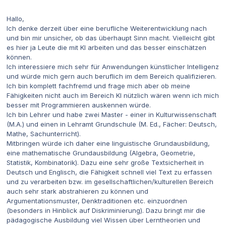
Hallo,
Ich denke derzeit über eine berufliche Weiterentwicklung nach
und bin mir unsicher, ob das überhaupt Sinn macht. Vielleicht gibt
es hier ja Leute die mit KI arbeiten und das besser einschätzen
können.
Ich interessiere mich sehr für Anwendungen künstlicher Intelligenz
und würde mich gern auch beruflich im dem Bereich qualifizieren.
Ich bin komplett fachfremd und frage mich aber ob meine
Fähigkeiten nicht auch im Bereich KI nützlich wären wenn ich mich
besser mit Programmieren auskennen würde.
Ich bin Lehrer und habe zwei Master - einer in Kulturwissenschaft
(M.A.) und einen in Lehramt Grundschule (M. Ed., Fächer: Deutsch,
Mathe, Sachunterricht).
Mitbringen würde ich daher eine linguistische Grundausbildung,
eine mathematische Grundausbildung (Algebra, Geometrie,
Statistik, Kombinatorik). Dazu eine sehr große Textsicherheit in
Deutsch und Englisch, die Fähigkeit schnell viel Text zu erfassen
und zu verarbeiten bzw. im gesellschaftlichen/kulturellen Bereich
auch sehr stark abstrahieren zu können und
Argumentationsmuster, Denktraditionen etc. einzuordnen
(besonders in Hinblick auf Diskriminierung). Dazu bringt mir die
pädagogische Ausbildung viel Wissen über Lerntheorien und