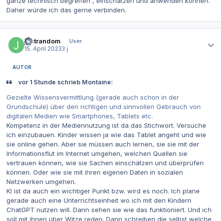
ganze technisch begreifen , einschätzen und anwenden können.
Daher würde ich das gerne verbinden.
Autor-Statistiken
justrandom
User
15. April 2023
3 j
AUTOR
vor 1 Stunde schrieb Montaine:
Gezielte Wissensvermittlung (gerade auch schon in der
Grundschule) über den richtigen und sinnvollen Gebrauch von
digitalen Medien wie Smartphones, Tablets etc.
Kompetenz in der Mediennutzung ist da das Stichwort. Versuche
ich einzubauen. Kinder wissen ja wie das Tablet angeht und wie
sie online gehen. Aber sie müssen auch lernen, sie sie mit der
Informationsflut im Internet umgehen, welchen Quellen sie
vertrauen können, wie sie Sachen einschätzen und überprüfen
können. Oder wie sie mit ihren eigenen Daten in sozialen
Netzwerken umgehen.
KI ist da auch ein wichtiger Punkt bzw. wird es noch. Ich plane
gerade auch eine Unterrichtseinheit wo ich mit den Kindern
ChatGPT nutzen will. Dann sehen sie wie das funktioniert. Und ich
soll mit ihnen über Witze reden. Dann schreiben die selbst welche