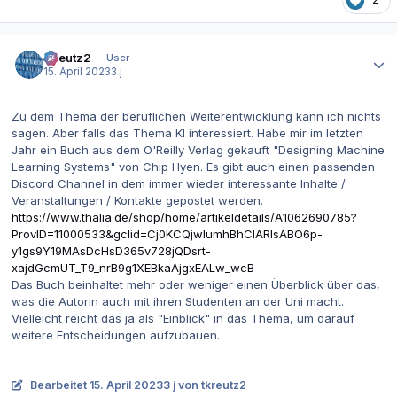
2
Autor-Statistiken
tkreutz2
User
15. April 2023
3 j
Zu dem Thema der beruflichen Weiterentwicklung kann ich nichts
sagen. Aber falls das Thema KI interessiert. Habe mir im letzten
Jahr ein Buch aus dem O'Reilly Verlag gekauft "Designing Machine
Learning Systems" von Chip Hyen. Es gibt auch einen passenden
Discord Channel in dem immer wieder interessante Inhalte /
Veranstaltungen / Kontakte gepostet werden.
https://www.thalia.de/shop/home/artikeldetails/A1062690785?
ProvID=11000533&gclid=Cj0KCQjwlumhBhClARIsABO6p-
y1gs9Y19MAsDcHsD365v728jQDsrt-
xajdGcmUT_T9_nrB9g1XEBkaAjgxEALw_wcB
Das Buch beinhaltet mehr oder weniger einen Überblick über das,
was die Autorin auch mit ihren Studenten an der Uni macht.
Vielleicht reicht das ja als "Einblick" in das Thema, um darauf
weitere Entscheidungen aufzubauen.
Bearbeitet
15. April 2023
3 j
von tkreutz2