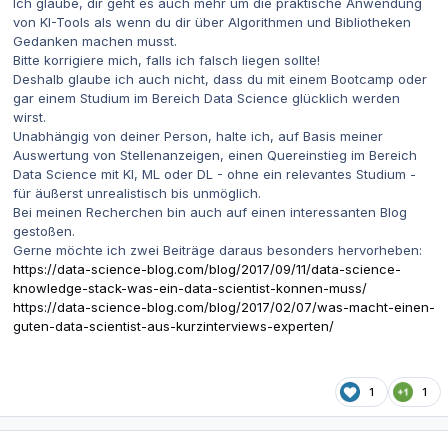
Ich glaube, dir geht es auch mehr um die praktische Anwendung
von KI-Tools als wenn du dir über Algorithmen und Bibliotheken
Gedanken machen musst.
Bitte korrigiere mich, falls ich falsch liegen sollte!
Deshalb glaube ich auch nicht, dass du mit einem Bootcamp oder
gar einem Studium im Bereich Data Science glücklich werden
wirst.
Unabhängig von deiner Person, halte ich, auf Basis meiner
Auswertung von Stellenanzeigen, einen Quereinstieg im Bereich
Data Science mit KI, ML oder DL - ohne ein relevantes Studium -
für äußerst unrealistisch bis unmöglich.
Bei meinen Recherchen bin auch auf einen interessanten Blog
gestoßen.
Gerne möchte ich zwei Beiträge daraus besonders hervorheben:
https://data-science-blog.com/blog/2017/09/11/data-science-
knowledge-stack-was-ein-data-scientist-konnen-muss/
https://data-science-blog.com/blog/2017/02/07/was-macht-einen-
guten-data-scientist-aus-kurzinterviews-experten/
1
1
Autor-Statistiken