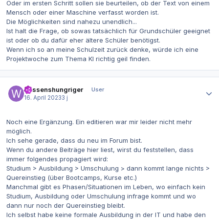
Oder im ersten Schritt sollen sie beurteilen, ob der Text von einem
Mensch oder einer Maschine verfasst worden ist.
Die Möglichkeiten sind nahezu unendlich...
Ist halt die Frage, ob sowas tatsächlich für Grundschüler geeignet
ist oder ob du dafür eher ältere Schüler benötigst.
Wenn ich so an meine Schulzeit zurück denke, würde ich eine
Projektwoche zum Thema KI richtig geil finden.
Autor-Statistiken
Wissenshungriger
User
16. April 2023
3 j
Noch eine Ergänzung. Ein editieren war mir leider nicht mehr
möglich.
Ich sehe gerade, dass du neu im Forum bist.
Wenn du andere Beiträge hier liest, wirst du feststellen, dass
immer folgendes propagiert wird:
Studium > Ausbildung > Umschulung > dann kommt lange nichts >
Quereinstieg (über Bootcamps, Kurse etc.)
Manchmal gibt es Phasen/Situationen im Leben, wo einfach kein
Studium, Ausbildung oder Umschulung infrage kommt und wo
dann nur noch der Quereinstieg bleibt.
Ich selbst habe keine formale Ausbildung in der IT und habe den