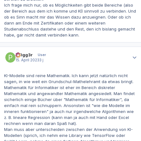
Ich frage mich nur, ob es Möglichkeiten gibt beide Bereiche (also
der Bereich aus dem ich komme und KI) sinnvoll zu verbinden. Und
ob es Sinn macht mir das Wissen dazu anzueignen. Oder ob ich
dann am Ende mit Zertifikaten oder einem weiteren
Studienabschluss dastehe und den Rest, den ich bislang gemacht
habe, gar nicht damit verbinden kann.
Autor-Statistiken
pr0gg3r
User
15. April 2023
3 j
KI-Modelle sind reine Mathematik. Ich kann jetzt natürlich nicht
sagen, in wie weit ein Grundschul-Mathelehramt da etwas bringt.
Mathematik für Informatiker ist eher im Bereich diskreter
Mathematik und angewandter Mathematik angesiedelt. Man findet
sicherlich einige Bücher über "Mathematik für Informatiker", da
einfach mal rein schnuppern. Ansonsten ist "wie die Modelle im
inneren funktionieren" ja auch nur irgendwelche Algorithmen wie
z. B. lineare Regression (kann man ja auch mit Hand oder Excel
rechnen wenn man daran Spaß hat).
Man muss aber unterscheiden zwischen der Anwendung von KI-
Modellen (sprich, ich nehm eine Library wie TensorFlow oder