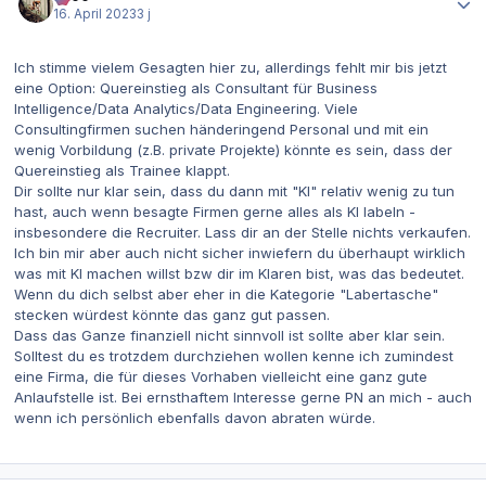
16. April 2023
3 j
Ich stimme vielem Gesagten hier zu, allerdings fehlt mir bis jetzt
eine Option: Quereinstieg als Consultant für Business
Intelligence/Data Analytics/Data Engineering. Viele
Consultingfirmen suchen händeringend Personal und mit ein
wenig Vorbildung (z.B. private Projekte) könnte es sein, dass der
Quereinstieg als Trainee klappt.
Dir sollte nur klar sein, dass du dann mit "KI" relativ wenig zu tun
hast, auch wenn besagte Firmen gerne alles als KI labeln -
insbesondere die Recruiter. Lass dir an der Stelle nichts verkaufen.
Ich bin mir aber auch nicht sicher inwiefern du überhaupt wirklich
was mit KI machen willst bzw dir im Klaren bist, was das bedeutet.
Wenn du dich selbst aber eher in die Kategorie "Labertasche"
stecken würdest könnte das ganz gut passen.
Dass das Ganze finanziell nicht sinnvoll ist sollte aber klar sein.
Solltest du es trotzdem durchziehen wollen kenne ich zumindest
eine Firma, die für dieses Vorhaben vielleicht eine ganz gute
Anlaufstelle ist. Bei ernsthaftem Interesse gerne PN an mich - auch
wenn ich persönlich ebenfalls davon abraten würde.