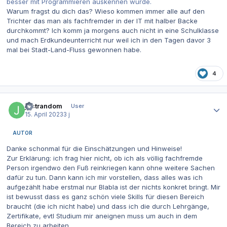
besser mit Programmieren auskennen würde.
Warum fragst du dich das? Wieso kommen immer alle auf den
Trichter das man als fachfremder in der IT mit halber Backe
durchkommt? Ich komm ja morgens auch nicht in eine Schulklasse
und mach Erdkundeunterricht nur weil ich in den Tagen davor 3
mal bei Stadt-Land-Fluss gewonnen habe.
4
Autor-Statistiken
justrandom
User
15. April 2023
3 j
AUTOR
Danke schonmal für die Einschätzungen und Hinweise!
Zur Erklärung: ich frag hier nicht, ob ich als völlig fachfremde
Person irgendwo den Fuß reinkriegen kann ohne weitere Sachen
dafür zu tun. Dann kann ich mir vorstellen, dass alles was ich
aufgezählt habe erstmal nur Blabla ist der nichts konkret bringt. Mir
ist bewusst dass es ganz schön viele Skills für diesen Bereich
braucht (die ich nicht habe) und dass ich die durch Lehrgänge,
Zertifikate, evtl Studium mir aneignen muss um auch in dem
Bereich zu arbeiten.