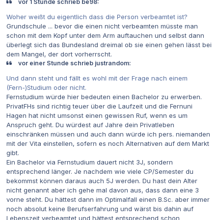
vor 1 Stunde schrieb be98:
Woher weißt du eigentlich dass die Person verbeamtet ist?
Grundschule ... bevor die einen nicht verbeamten müsste man
schon mit dem Kopf unter dem Arm auftauchen und selbst dann
überlegt sich das Bundesland dreimal ob sie einen gehen lässt bei
dem Mangel, der dort vorherrscht.
vor einer Stunde schrieb justrandom:
Und dann steht und fällt es wohl mit der Frage nach einem
(Fern-)Studium oder nicht.
Fernstudium würde hier bedeuten einen Bachelor zu erwerben.
PrivatFHs sind richtig teuer über die Laufzeit und die Fernuni
Hagen hat nicht umsonst einen gewissen Ruf, wenn es um
Anspruch geht. Du würdest auf Jahre dein Privatleben
einschränken müssen und auch dann würde ich pers. niemanden
mit der Vita einstellen, sofern es noch Alternativen auf dem Markt
gibt.
Ein Bachelor via Fernstudium dauert nicht 3J, sondern
entsprechend länger. Je nachdem wie viele CP/Semester du
bekommst können daraus auch 5J werden. Du hast dein Alter
nicht genannt aber ich gehe mal davon aus, dass dann eine 3
vorne steht. Du hättest dann im Optimalfall einen B.Sc. aber immer
noch absolut keine Berufserfahrung und wärst bis dahin auf
Lebenszeit verbeamtet und hättest entsprechend schon