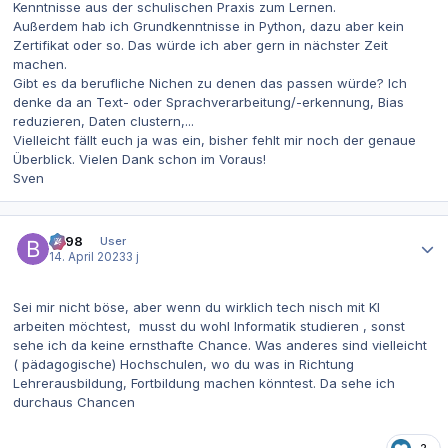
Kenntnisse aus der schulischen Praxis zum Lernen.
Außerdem hab ich Grundkenntnisse in Python, dazu aber kein
Zertifikat oder so. Das würde ich aber gern in nächster Zeit
machen.
Gibt es da berufliche Nichen zu denen das passen würde? Ich
denke da an Text- oder Sprachverarbeitung/-erkennung, Bias
reduzieren, Daten clustern,...
Vielleicht fällt euch ja was ein, bisher fehlt mir noch der genaue
Überblick. Vielen Dank schon im Voraus!
Sven
Autor-Statistiken
be98
User
14. April 2023
3 j
Sei mir nicht böse, aber wenn du wirklich tech nisch mit KI
arbeiten möchtest, musst du wohl Informatik studieren , sonst
sehe ich da keine ernsthafte Chance. Was anderes sind vielleicht
( pädagogische) Hochschulen, wo du was in Richtung
Lehrerausbildung, Fortbildung machen könntest. Da sehe ich
durchaus Chancen