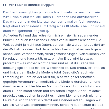
vor 1 Stunde schrieb pr0gg3r:
Darüber hinaus gibt es ja natürlich nich mehr zu beachten, wie
zum Beispiel erst mal die Daten zu erheben und aufzubereiten.
Das wird gerne in der Literatur etc. gerne mal einfach vergessen,
trägt aber Entscheident zum Erfolg eines KI-Modells bei und ist evtl.
auch mal gähnend langweilig.
Auf jeden Fall und das wäre für mich ein ziemlich spannender
Punkt! Und auch klassisches Gebiet von Kulturwissenschaft. Die
Welt besteht ja nicht aus Daten, sondern sie werden produziert um
die Welt abzubilden. Und dabei schleichen sich eben auch ganz
schön viele Vorannahmen, Verallgemeinerungen, vertauschen von
Korrelation und Kausalität, usw. ein. Am Ende wird ja etwas
produziert was vorher nicht da war und es ist die Frage wie
deckungsgleich das mit der Wirklichkeit ist. Das produziert oft Bias
und limitiert am Ende die Modelle total. Dazu gibt's auch viel
Forschung im Bereich der Medizin, also wie gesellschaftlich
geprägte Vorannahmen medizinische Modelle durchziehen und
damit zu einer schlechteren Medizin führen. Und das führt dann
auch zu den moralischen und ethischen Fragen. Aber um damit
produktiv umzugehen braucht es meiner Meinung nach nicht nur
Leute die sich theoretisch damit auseinandersetzen , sagen wir
Mal als Kulturwissenschaftler*innen, sondern auch Leute die das