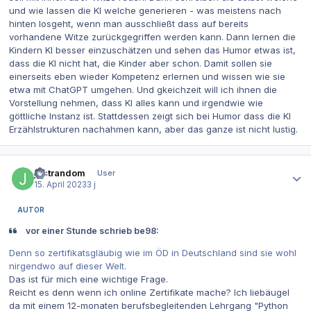
und wie lassen die KI welche generieren - was meistens nach
hinten losgeht, wenn man ausschließt dass auf bereits
vorhandene Witze zurückgegriffen werden kann. Dann lernen die
Kindern KI besser einzuschätzen und sehen das Humor etwas ist,
dass die KI nicht hat, die Kinder aber schon. Damit sollen sie
einerseits eben wieder Kompetenz erlernen und wissen wie sie
etwa mit ChatGPT umgehen. Und gkeichzeit will ich ihnen die
Vorstellung nehmen, dass KI alles kann und irgendwie wie
göttliche Instanz ist. Stattdessen zeigt sich bei Humor dass die KI
Erzählstrukturen nachahmen kann, aber das ganze ist nicht lustig.
Autor-Statistiken
justrandom
User
15. April 2023
3 j
AUTOR
vor einer Stunde schrieb be98:
Denn so zertifikatsgläubig wie im ÖD in Deutschland sind sie wohl
nirgendwo auf dieser Welt.
Das ist für mich eine wichtige Frage.
Reicht es denn wenn ich online Zertifikate mache? Ich liebäugel
da mit einem 12-monaten berufsbegleitenden Lehrgang "Python