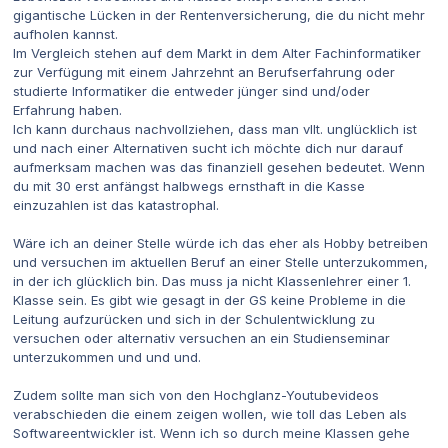
gigantische Lücken in der Rentenversicherung, die du nicht mehr
aufholen kannst.
Im Vergleich stehen auf dem Markt in dem Alter Fachinformatiker
zur Verfügung mit einem Jahrzehnt an Berufserfahrung oder
studierte Informatiker die entweder jünger sind und/oder
Erfahrung haben.
Ich kann durchaus nachvollziehen, dass man vllt. unglücklich ist
und nach einer Alternativen sucht ich möchte dich nur darauf
aufmerksam machen was das finanziell gesehen bedeutet. Wenn
du mit 30 erst anfängst halbwegs ernsthaft in die Kasse
einzuzahlen ist das katastrophal.
Wäre ich an deiner Stelle würde ich das eher als Hobby betreiben
und versuchen im aktuellen Beruf an einer Stelle unterzukommen,
in der ich glücklich bin. Das muss ja nicht Klassenlehrer einer 1.
Klasse sein. Es gibt wie gesagt in der GS keine Probleme in die
Leitung aufzurücken und sich in der Schulentwicklung zu
versuchen oder alternativ versuchen an ein Studienseminar
unterzukommen und und und.
Zudem sollte man sich von den Hochglanz-Youtubevideos
verabschieden die einem zeigen wollen, wie toll das Leben als
Softwareentwickler ist. Wenn ich so durch meine Klassen gehe