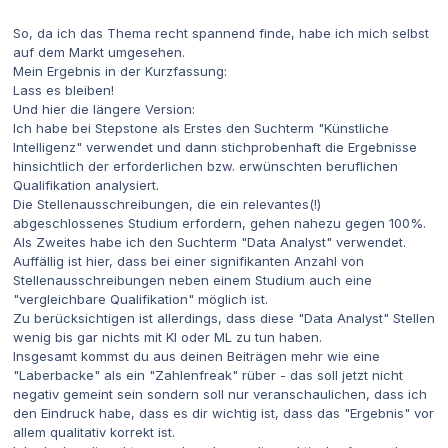
So, da ich das Thema recht spannend finde, habe ich mich selbst
auf dem Markt umgesehen.
Mein Ergebnis in der Kurzfassung:
Lass es bleiben!
Und hier die längere Version:
Ich habe bei Stepstone als Erstes den Suchterm "Künstliche
Intelligenz" verwendet und dann stichprobenhaft die Ergebnisse
hinsichtlich der erforderlichen bzw. erwünschten beruflichen
Qualifikation analysiert.
Die Stellenausschreibungen, die ein relevantes(!)
abgeschlossenes Studium erfordern, gehen nahezu gegen 100%.
Als Zweites habe ich den Suchterm "Data Analyst" verwendet.
Auffällig ist hier, dass bei einer signifikanten Anzahl von
Stellenausschreibungen neben einem Studium auch eine
"vergleichbare Qualifikation" möglich ist.
Zu berücksichtigen ist allerdings, dass diese "Data Analyst" Stellen
wenig bis gar nichts mit KI oder ML zu tun haben.
Insgesamt kommst du aus deinen Beiträgen mehr wie eine
"Laberbacke" als ein "Zahlenfreak" rüber - das soll jetzt nicht
negativ gemeint sein sondern soll nur veranschaulichen, dass ich
den Eindruck habe, dass es dir wichtig ist, dass das "Ergebnis" vor
allem qualitativ korrekt ist.