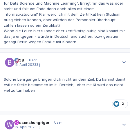
für Data Science und Machine Learning". Bringt mir das was oder
steht und fällt am Ende dann doch alles mit einem
Informatikstudium? Klar werd ich mit dem Zertifikat kein Studium
ausgleichen können, aber würden das Personaler überhaupt
zählen lassen so ein Zertifikat?
Wenn die Leute hierzulande eher zertifikatsgläubig sind kommt mir
das ja entgegen - würde in Deutschland suchen, bzw genauer
gesagt Berlin wegen Familie mit Kindern.
Autor-Statistiken
be98
User
15. April 2023
3 j
Solche Lehrgänge bringen dich nicht an dein Ziel. Du kannst damit
evtl ne Stelle bekommen im It- Bereich, aber mit KI wird das nicht
viel zu tun haben
2
Autor-Statistiken
Wissenshungriger
User
16. April 2023
3 j