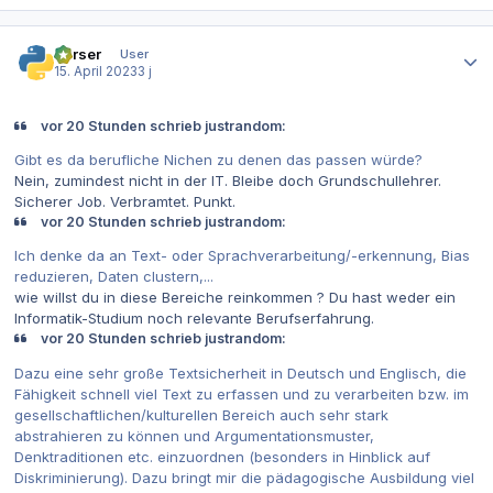
Autor-Statistiken
Parser
User
15. April 2023
3 j
vor 20 Stunden schrieb justrandom:
Gibt es da berufliche Nichen zu denen das passen würde?
Nein, zumindest nicht in der IT. Bleibe doch Grundschullehrer.
Sicherer Job. Verbramtet. Punkt.
vor 20 Stunden schrieb justrandom:
Ich denke da an Text- oder Sprachverarbeitung/-erkennung, Bias
reduzieren, Daten clustern,...
wie willst du in diese Bereiche reinkommen ? Du hast weder ein
Informatik-Studium noch relevante Berufserfahrung.
vor 20 Stunden schrieb justrandom:
Dazu eine sehr große Textsicherheit in Deutsch und Englisch, die
Fähigkeit schnell viel Text zu erfassen und zu verarbeiten bzw. im
gesellschaftlichen/kulturellen Bereich auch sehr stark
abstrahieren zu können und Argumentationsmuster,
Denktraditionen etc. einzuordnen (besonders in Hinblick auf
Diskriminierung). Dazu bringt mir die pädagogische Ausbildung viel