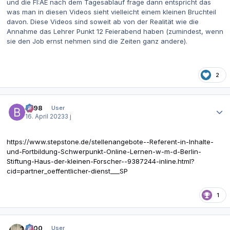
und die FI:AE nach dem Tagesablauf frage dann entspricht das
was man in diesen Videos sieht vielleicht einem kleinen Bruchteil
davon. Diese Videos sind soweit ab von der Realität wie die
Annahme das Lehrer Punkt 12 Feierabend haben (zumindest, wenn
sie den Job ernst nehmen sind die Zeiten ganz andere).
2
Autor-Statistiken
be98
User
16. April 2023
3 j
https://www.stepstone.de/stellenangebote--Referent-in-Inhalte-
und-Fortbildung-Schwerpunkt-Online-Lernen-w-m-d-Berlin-
Stiftung-Haus-der-kleinen-Forscher--9387244-inline.html?
cid=partner_oeffentlicher-dienst___SP
1
Autor-Statistiken
0x00
User