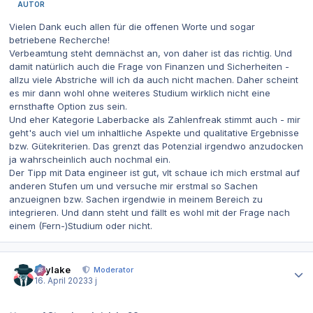
AUTOR
Vielen Dank euch allen für die offenen Worte und sogar
betriebene Recherche!
Verbeamtung steht demnächst an, von daher ist das richtig. Und
damit natürlich auch die Frage von Finanzen und Sicherheiten -
allzu viele Abstriche will ich da auch nicht machen. Daher scheint
es mir dann wohl ohne weiteres Studium wirklich nicht eine
ernsthafte Option zus sein.
Und eher Kategorie Laberbacke als Zahlenfreak stimmt auch - mir
geht's auch viel um inhaltliche Aspekte und qualitative Ergebnisse
bzw. Gütekriterien. Das grenzt das Potenzial irgendwo anzudocken
ja wahrscheinlich auch nochmal ein.
Der Tipp mit Data engineer ist gut, vlt schaue ich mich erstmal auf
anderen Stufen um und versuche mir erstmal so Sachen
anzueignen bzw. Sachen irgendwie in meinem Bereich zu
integrieren. Und dann steht und fällt es wohl mit der Frage nach
einem (Fern-)Studium oder nicht.
Autor-Statistiken
skylake
Moderator
16. April 2023
3 j