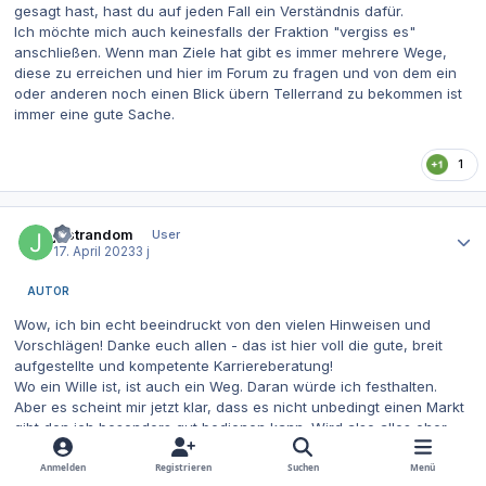
gesagt hast, hast du auf jeden Fall ein Verständnis dafür.
Ich möchte mich auch keinesfalls der Fraktion "vergiss es"
anschließen. Wenn man Ziele hat gibt es immer mehrere Wege,
diese zu erreichen und hier im Forum zu fragen und von dem ein
oder anderen noch einen Blick übern Tellerrand zu bekommen ist
immer eine gute Sache.
1
Autor-Statistiken
justrandom
User
17. April 2023
3 j
AUTOR
Wow, ich bin echt beeindruckt von den vielen Hinweisen und
Vorschlägen! Danke euch allen - das ist hier voll die gute, breit
aufgestellte und kompetente Karriereberatung!
Wo ein Wille ist, ist auch ein Weg. Daran würde ich festhalten.
Aber es scheint mir jetzt klar, dass es nicht unbedingt einen Markt
gibt den ich besonders gut bedienen kann. Wird also alles eher
hocharbeiten. Und die Gedanken zur Rentenversicherung usw.
stimmen auf jeden Fall. Dazu noch der finanzielle Nachteil als bald
Anmelden
Registrieren
Suchen
Menü