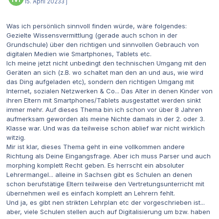
15. April 2023
3 j
Was ich persönlich sinnvoll finden würde, wäre folgendes:
Gezielte Wissensvermittlung (gerade auch schon in der
Grundschule) über den richtigen und sinnvollen Gebrauch von
digitalen Medien wie Smartphones, Tablets etc.
Ich meine jetzt nicht unbedingt den technischen Umgang mit den
Geräten an sich (z.B. wo schaltet man den an und aus, wie wird
das Ding aufgeladen etc), sondern den richtigen Umgang mit
Internet, sozialen Netzwerken & Co... Das Alter in denen Kinder von
ihren Eltern mit Smartphones/Tablets ausgestattet werden sinkt
immer mehr. Auf dieses Thema bin ich schon vor über 8 Jahren
aufmerksam geworden als meine Nichte damals in der 2. oder 3.
Klasse war. Und was da teilweise schon ablief war nicht wirklich
witzig.
Mir ist klar, dieses Thema geht in eine vollkommen andere
Richtung als Deine Eingangsfrage. Aber ich muss Parser und auch
morphing komplett Recht geben. Es herrscht ein absoluter
Lehrermangel... alleine in Sachsen gibt es Schulen an denen
schon berufstätige Eltern teilweise den Vertretungsunterricht mit
übernehmen weil es einfach komplett an Lehrern fehlt.
Und ja, es gibt nen strikten Lehrplan etc der vorgeschrieben ist...
aber, viele Schulen stellen auch auf Digitalisierung um bzw. haben