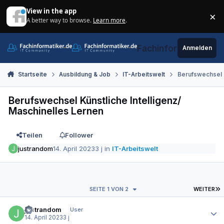
Zum Inhalt springen
View in the app
×
A better way to browse.
Learn more
.
Di
Fachinformatiker.de
Anmelden
Startseite
Ausbildung & Job
IT-Arbeitswelt
Berufswechsel K
Berufswechsel Künstliche Intelligenz/
Maschinelles Lernen
Teilen
Follower
justrandom
14. April 2023
3 j
in
IT-Arbeitswelt
L
SEITE 1 VON 2
WEITER
Autor-Statistiken
justrandom
User
14. April 2023
3 j