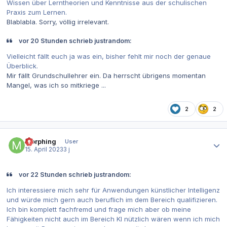
Wissen über Lerntheorien und Kenntnisse aus der schulischen
Praxis zum Lernen.
Blablabla. Sorry, völlig irrelevant.
vor 20 Stunden schrieb justrandom:
Vielleicht fällt euch ja was ein, bisher fehlt mir noch der genaue
Überblick.
Mir fällt Grundschullehrer ein. Da herrscht übrigens momentan
Mangel, was ich so mitkriege ...
2
2
Autor-Statistiken
morphing
User
15. April 2023
3 j
vor 22 Stunden schrieb justrandom:
Ich interessiere mich sehr für Anwendungen künstlicher Intelligenz
und würde mich gern auch beruflich im dem Bereich qualifizieren.
Ich bin komplett fachfremd und frage mich aber ob meine
Fähigkeiten nicht auch im Bereich KI nützlich wären wenn ich mich