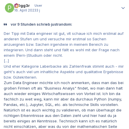
Autor-Statistiken
pr0gg3r
User
16. April 2023
3 j
vor 9 Stunden schrieb justrandom:
Der Tipp mit Data engineer ist gut, vlt schaue ich mich erstmal auf
anderen Stufen um und versuche mir erstmal so Sachen
anzueignen bzw. Sachen irgendwie in meinem Bereich zu
integrieren. Und dann steht und fällt es wohl mit der Frage nach
einem (Fern-)Studium oder nicht.
[...]
Und eher Kategorie Laberbacke als Zahlenfreak stimmt auch - mir
geht's auch viel um inhaltliche Aspekte und qualitative Ergebnisse
bzw. Gütekriterien.
Zum Data Engineer möchte ich noch anmerken, dass man das bei
großen Firmen oft als "Business Analys" findet, wo man dann halt
auch wieder einiges Wirtschaftswissen von Vorteil ist. Ich bin da
fachlich zu weit weg, kann mir aber da durchaus Python (numpy,
Pandas, etc.), Jupyter, SQL, etc. als technische Skills vorstellen.
Natürlich ist es auch wichtig zu validieren, ob man überhaupt die
richtigen Erkenntnisse aus den Daten zieht und hier hast du ja
bereits einiges an Kenntnisse. Technisch kann ich es natürlich
nicht einschätzen, aber was du von der mathematischen Seite