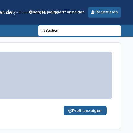
er.de
mmunity
Downloads
Jobs
Info
Bereits registriert? Anmelden
Registrieren
Suchen
Profil anzeigen