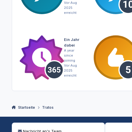
Vor Aug
2025
erreicht
Ein Jahr
dabei
A year
since
joining
Vor Aug
2025
erreicht
Startseite
Tratos
Nachricht an's Team