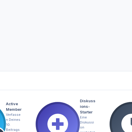
Diskuss
Active
ions-
Member
Starter
Verfasse
Eine
n Deines
Diskussi
10.
on
Beitrags