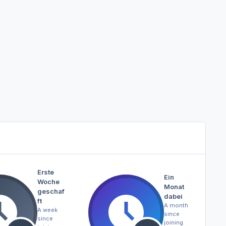
Erste
Ein
Woche
Monat
geschaf
dabei
ft
A month
A week
since
since
joining