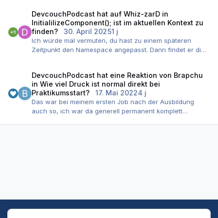
Aus der XAML-Datei wird ja Code generiert, der eben
DevcouchPodcast
hat auf
Whiz-zarD
in
diese InitializeComponent()-Methode beinhaltet. Dieser
InitialilizeComponent(); ist im aktuellen Kontext zu
Code liegt dann aber im falschen Namespace, wenn du
finden?
30. April 2025
1 j
die Datei nicht anpasst und kann daher nicht gefunden
Ich würde mal vermuten, du hast zu einem späteren
werden.
Zeitpunkt den Namespace angepasst. Dann findet er die
automatisch generierte Datei nicht mehr. Du musst den
Namespace auch in er XAML-Datei anpassen.
DevcouchPodcast
hat eine Reaktion von
Brapchu
in
Wie viel Druck ist normal direkt bei
Praktikumsstart?
17. Mai 2022
4 j
Das war bei meinem ersten Job nach der Ausbildung
auch so, ich war da generell permanent komplett
überfordert und wurde auch zu Kunden gesendet (ohne
irgendeine Ahnung zu haben worum es geht).
20 Jahre später ist das Fazit eigentlich, dass ich das
damals nicht hätte mitmachen dürfen. Zur professionellen
Arbeit gehört ja auch eine offene Kommunikation. Ich
würde zu meinem Vorgesetzten gehen und ganz klar und
sachlich kommunizieren, wo die aktuellen Probleme
liegen, und was du dir wünschen würdest um die
Probleme zu lösen. Das hier zu posten löst das Problem
nicht.