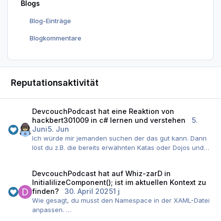
Blogs
Blog-Einträge
Blogkommentare
Reputationsaktivität
DevcouchPodcast
hat eine Reaktion von
hackbert301009
in
c# lernen und verstehen
5.
Juni
5. Jun
Ich würde mir jemanden suchen der das gut kann. Dann
löst du z.B. die bereits erwähnten Katas oder Dojos und
lässt dir zeigen, was der andere anders gemacht hätte.
DevcouchPodcast
hat auf
Whiz-zarD
in
InitialilizeComponent(); ist im aktuellen Kontext zu
finden?
30. April 2025
1 j
Wie gesagt, du musst den Namespace in der XAML-Datei
anpassen.