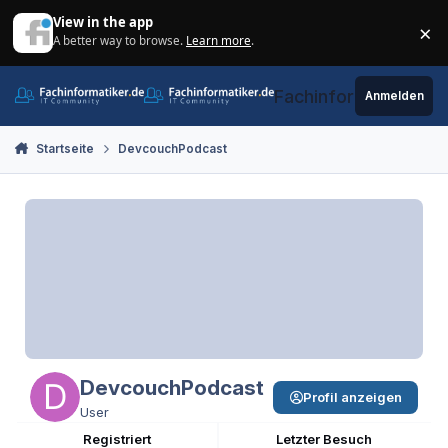
Zum Inhalt springen
View in the app
×
A better way to browse.
Learn more
.
Di
Fachinformatiker.de
Anmelden
Startseite
DevcouchPodcast
DevcouchPodcast
Profil anzeigen
User
Registriert
Letzter Besuch