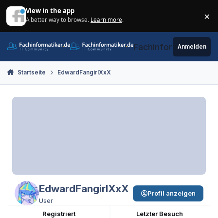
Zum Inhalt springen
View in the app
×
A better way to browse.
Learn more
.
Di
Fachinformatiker.de
Anmelden
Startseite
EdwardFangirlXxX
EdwardFangirlXxX
Profil anzeigen
User
Registriert
Letzter Besuch