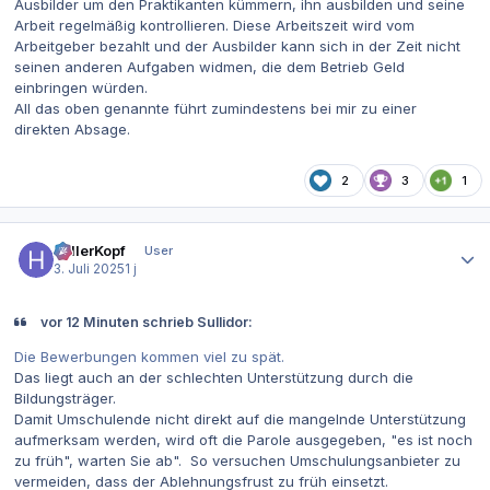
Ausbilder um den Praktikanten kümmern, ihn ausbilden und seine
Arbeit regelmäßig kontrollieren. Diese Arbeitszeit wird vom
Arbeitgeber bezahlt und der Ausbilder kann sich in der Zeit nicht
seinen anderen Aufgaben widmen, die dem Betrieb Geld
einbringen würden.
All das oben genannte führt zumindestens bei mir zu einer
direkten Absage.
2
3
1
Autor-Statistiken
hellerKopf
User
3. Juli 2025
1 j
vor 12 Minuten schrieb Sullidor:
Die Bewerbungen kommen viel zu spät.
Das liegt auch an der schlechten Unterstützung durch die
Bildungsträger.
Damit Umschulende nicht direkt auf die mangelnde Unterstützung
aufmerksam werden, wird oft die Parole ausgegeben, "es ist noch
zu früh", warten Sie ab". So versuchen Umschulungsanbieter zu
vermeiden, dass der Ablehnungsfrust zu früh einsetzt.