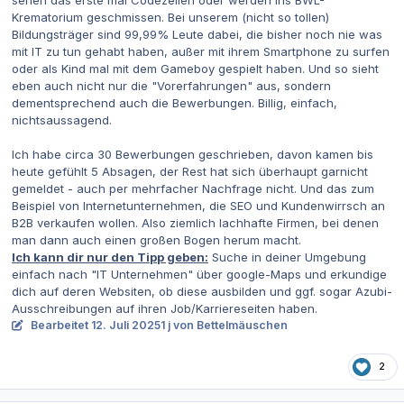
Krematorium geschmissen. Bei unserem (nicht so tollen)
Bildungsträger sind 99,99% Leute dabei, die bisher noch nie was
mit IT zu tun gehabt haben, außer mit ihrem Smartphone zu surfen
oder als Kind mal mit dem Gameboy gespielt haben. Und so sieht
eben auch nicht nur die "Vorerfahrungen" aus, sondern
dementsprechend auch die Bewerbungen. Billig, einfach,
nichtsaussagend.
Ich habe circa 30 Bewerbungen geschrieben, davon kamen bis
heute gefühlt 5 Absagen, der Rest hat sich überhaupt garnicht
gemeldet - auch per mehrfacher Nachfrage nicht. Und das zum
Beispiel von Internetunternehmen, die SEO und Kundenwirrsch an
B2B verkaufen wollen. Also ziemlich lachhafte Firmen, bei denen
man dann auch einen großen Bogen herum macht.
Ich kann dir nur den Tipp geben:
Suche in deiner Umgebung
einfach nach "IT Unternehmen" über google-Maps und erkundige
dich auf deren Websiten, ob diese ausbilden und ggf. sogar Azubi-
Ausschreibungen auf ihren Job/Karriereseiten haben.
Bearbeitet
12. Juli 2025
1 j
von Bettelmäuschen
2