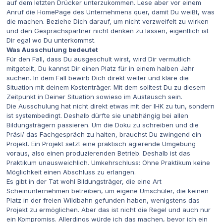
auf dem letzten Drücker unterzukommen. Lese aber vor einem
Anruf die HomePage des Unternehmens quer, damit Du weißt, was
die machen. Beziehe Dich darauf, um nicht verzweifelt zu wirken
und den Gesprächspartner nicht denken zu lassen, eigentlich ist
Dir egal wo Du unterkommst.
Was Ausschulung bedeutet
Für den Fall, dass Du ausgeschult wirst, wird Dir vermutlich
mitgeteilt, Du kannst Dir einen Platz für in einem halben Jahr
suchen. In dem Fall bewirb Dich direkt weiter und kläre die
Situation mit deinem Kostenträger. Mit dem solltest Du zu diesem
Zeitpunkt in Deiner Situation sowieso im Austausch sein.
Die Ausschulung hat nicht direkt etwas mit der IHK zu tun, sondern
ist systembedingt. Deshalb dürfte sie unabhängig bei allen
Bildungsträgern passieren. Um die Doku zu schreiben und die
Präsi/ das Fachgespräch zu halten, brauchst Du zwingend ein
Projekt. Ein Projekt setzt eine praktisch agierende Umgebung
voraus, also einen produzierenden Betrieb. Deshalb ist das
Praktikum unausweichlich. Umkehrschluss: Ohne Praktikum keine
Möglichkeit einen Abschluss zu erlangen.
Es gibt in der Tat wohl Bildungsträger, die eine Art
Scheinunternehmen betreiben, um eigene Umschüler, die keinen
Platz in der freien Wildbahn gefunden haben, wenigstens das
Projekt zu ermöglichen. Aber das ist nicht die Regel und auch nur
ein Kompromiss. Allerdings würde ich das machen, bevor ich ein