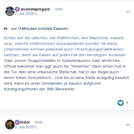
Autor-Statistiken
ickevondepinguin
User
2. Juli 2025
1 j
vor 11 Minuten schrieb ZwennL:
Schau auf die üblichen Job-Plattformen, wie Stepstone, Indeed,
usw., welche Unternehmen Auszubildende suchen. All diese
Unternehmen können potentiell auch Umschulungspraktikanten
nehmen, denn sie haben auf jeden Fall den benötigten Ausbilder
Oder Junior-/Supportstellen in Systemhäusern oder ähnliches.
Oftmal bekommt man ggf. auch für "hinterher" dann einen Fuß in
die Tür. Wer eine unbesetzte Stelle hat, hat in der Regel auch
einen freien Schreibtisch... Und bis so eine Stelle endgültig besetzt
wird, kann es unter Umständen ja dauern aufgrund
Kündigungsfristen der (Mit-)Bewerber.
1
Autor-Statistiken
Sullidor
User
3. Juli 2025
1 j