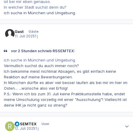
ist bei mir eben genauso.
In welcher Stadt suchst denn du?
ich suche in München und Umgebung
Gast
Gäste
11. Juli 2025
1 j
vor 2 Stunden schrieb RSSEMTEX:
ich suche in München und Umgebung
Vermutlich suchst du auch immer noch?
Ich bekomme meist nichtmal Absagen, es gibt einfach keine
Reaktion auf meine Bewerbungenen.
In München dürfte es aber viel besser laufen als bei mir im hier im
Osten... ...wünsche also viel Erfolg!
P.S.: Wenn ich bis zum 31. Juli keine Praktikumsstelle habe, endet
meine Umschulung vorzeitig mit einer "Ausschulung"! Vielleicht ist
deine IHK ja nicht ganz so streng?
Autor-Statistiken
RSSEMTEX
User
12. Juli 2025
1 j