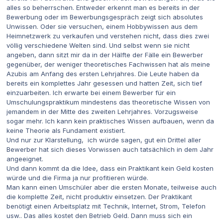
alles so beherrschen. Entweder erkennt man es bereits in der
Bewerbung oder im Bewerbungsgespräch zeigt sich absolutes
Unwissen. Oder sie versuchen, einem Hobbywissen aus dem
Heimnetzwerk zu verkaufen und verstehen nicht, dass dies zwei
völlig verschiedene Welten sind. Und selbst wenn sie nicht
angeben, dann sitzt mir da in der Hälfte der Fälle ein Bewerber
gegenüber, der weniger theoretisches Fachwissen hat als meine
Azubis am Anfang des ersten Lehrjahres. Die Leute haben da
bereits ein komplettes Jahr gesessen und hatten Zeit, sich tief
einzuarbeiten. Ich erwarte bei einem Bewerber für ein
Umschulungspraktikum mindestens das theoretische Wissen von
jemandem in der Mitte des zweiten Lehrjahres. Vorzugsweise
sogar mehr. Ich kann kein praktisches Wissen aufbauen, wenn da
keine Theorie als Fundament existiert.
Und nur zur Klarstellung, ich würde sagen, gut ein Drittel aller
Bewerber hat sich dieses Vorwissen auch tatsächlich in dem Jahr
angeeignet.
Und dann kommt da die Idee, dass ein Praktikant kein Geld kosten
würde und die Firma ja nur profitieren würde.
Man kann einen Umschüler aber die ersten Monate, teilweise auch
die komplette Zeit, nicht produktiv einsetzen. Der Praktikant
benötigt einen Arbeitsplatz mit Technik, Internet, Strom, Telefon
usw.. Das alles kostet den Betrieb Geld. Dann muss sich ein