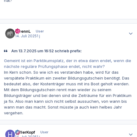
hat?
Autor-Statistiken
ZwennL
User
14. Juli 2025
1 j
Am 13.7.2025 um 16:52 schrieb prefix:
Gemeint ist ein Parktikumsplatz, der in etwa dann endet, wenn die
nächste reguläre Prüfungsphase endet, nicht wahr?
Im Kern schon. So wie ich es verstanden habe, wird für das
verspätete Praktikum ein zweiter Bildungsgutschein benötigt. Das
bedeutet also, der Kostenträger muss mit ins Boot geholt werden.
Mit dem Bildungsgutschein rennt man wieder zu seinem
Bildungsträger und bei denen sind die Zeiträume für ein Praktikum
ja fix. Also man kann sich nicht selbst aussuchen, von wann bis
wann man das macht. Sonst müsste ja auch kein helbes Jahr
vergehen.
Autor-Statistiken
hellerKopf
User