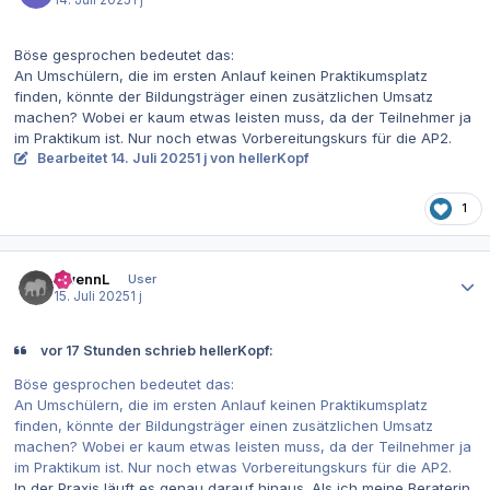
14. Juli 2025
1 j
Böse gesprochen bedeutet das:
An Umschülern, die im ersten Anlauf keinen Praktikumsplatz
finden, könnte der Bildungsträger einen zusätzlichen Umsatz
machen? Wobei er kaum etwas leisten muss, da der Teilnehmer ja
im Praktikum ist. Nur noch etwas Vorbereitungskurs für die AP2.
Bearbeitet
14. Juli 2025
1 j
von hellerKopf
1
Autor-Statistiken
ZwennL
User
15. Juli 2025
1 j
vor 17 Stunden schrieb hellerKopf:
Böse gesprochen bedeutet das:
An Umschülern, die im ersten Anlauf keinen Praktikumsplatz
finden, könnte der Bildungsträger einen zusätzlichen Umsatz
machen? Wobei er kaum etwas leisten muss, da der Teilnehmer ja
im Praktikum ist. Nur noch etwas Vorbereitungskurs für die AP2.
In der Praxis läuft es genau darauf hinaus. Als ich meine Beraterin