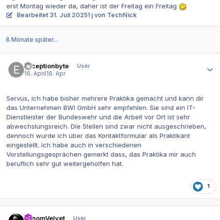
erst Montag wieder da, daher ist der Freitag ein Freitag
Bearbeitet
31. Juli 2025
1 j
von TechNick
8 Monate später...
Autor-Statistiken
Exceptionbyte
User
16. April
16. Apr
Servus, ich habe bisher mehrere Praktika gemacht und kann dir
das Unternehmen BWI GmbH sehr empfehlen. Sie sind ein IT-
Dienstleister der Bundeswehr und die Arbeit vor Ort ist sehr
abwechslungsreich. Die Stellen sind zwar nicht ausgeschrieben,
dennoch wurde ich über das Kontaktformular als Praktikant
eingestellt. Ich habe auch in verschiedenen
Vorstellungsgesprächen gemerkt dass, das Praktika mir auch
beruflich sehr gut weitergeholfen hat.
1
Autor-Statistiken
VenomVelvet
User