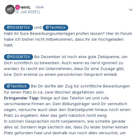
Autor-Statistiken
ZwennL
User
13. Juli 2025
1 j
und
@RSSEMTEX
@TechNick
Habt ihr Eure Bewerbungsunterlagen prüfen lassen? Hier im Forum
habe ich bisher nicht mitbekommen, dass Ihr sie hochgeladen
habt.
Bis Dezember ist noch eine gute Zeitspanne, um
@RSSEMTEX
Dich schriftlich zu bewerben. Auch wenn es nervt ignoriert zu
werden. Es reicht ein Unternehmen, dass Dir eine Zusage gibt,
bzw. Dich erstmal zu einem persönlichen Gespräch einlädt.
Bei Dir dürfte der Zug für schriftliche Bewerbungen
@TechNick
für einen Platz in ca. zwei Wochen abgefahren sein.
Dringender Tipp:
Steige auf das Telefon um und rufe
verschiedene Firmen an. Dein Bildungsträger wird Dir vermutlich
sagen, versuche auch über den Startzeitpunkt hinaus noch einen
Platz zu ergattern. Aber das geht natürlich nicht ewig.
In solchen Gesprächen nicht rumjammern, wie scheiße gerade
alles ist. Sondern lege sachlich dar, dass Du leider bisher keinen
Platz gefunden hast und deshalb nun noch alles versuchst, um