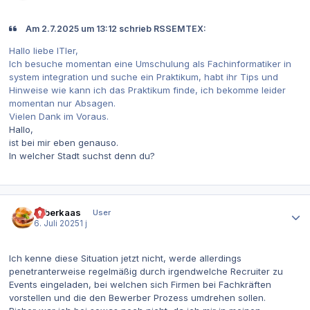
Am 2.7.2025 um 13:12 schrieb RSSEMTEX:
Hallo liebe ITler,
Ich besuche momentan eine Umschulung als Fachinformatiker in
system integration und suche ein Praktikum, habt ihr Tips und
Hinweise wie kann ich das Praktikum finde, ich bekomme leider
momentan nur Absagen.
Vielen Dank im Voraus.
Hallo,
ist bei mir eben genauso.
In welcher Stadt suchst denn du?
Autor-Statistiken
Leberkaas
User
6. Juli 2025
1 j
Ich kenne diese Situation jetzt nicht, werde allerdings
penetranterweise regelmäßig durch irgendwelche Recruiter zu
Events eingeladen, bei welchen sich Firmen bei Fachkräften
vorstellen und die den Bewerber Prozess umdrehen sollen.