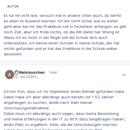
AUTOR
Es tut mir echt leid, versuch mal in andere Orten auch, du darfst
es eben im Ausland machen. Ich bin nicht sicher wie es weiter
geht aber bei mir das Praktikum soll in Dezember anfangen, es gibt
noch Zeit, aber ich finde nichts, ob die IHK damit hier Streng ist
Weiss ich es nicht. in der Regel soll die Schule dich auch
Unterstützen, ich kenne einen Schüler in meine Schule, der hat
nichts gefunden und er hat das Praktikum in die Schule selber
absolviert.
Autor-Statistiken
Bettelmäuschen
User
12. Juli 2025
1 j
Ich bin froh, dass ich für September einen Betrieb gefunden habe.
Dabei habe ich aber allerdings auch bereits vor 1 1/2 Jahren
angefangen zu suchen, direkt nach Start meiner
Umschulungsmaßnahme.
Dabei muss ich allerdings auch sagen, dass meine Bewerbung
und meine Erfahrungen in der IT zu 90% dazu beigetragen haben,
einen Platz zu ergattern. Viele, die die Umschulungen machen
sehen das erste mal Codezeilen oder werden ins BWL-