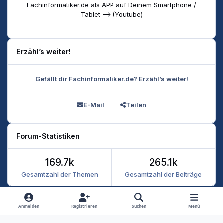
Fachinformatiker.de als APP auf Deinem Smartphone /
Tablet --> (Youtube)
Erzähl’s weiter!
Gefällt dir Fachinformatiker.de? Erzähl’s weiter!
E-Mail
Teilen
Forum-Statistiken
169.7k
265.1k
Gesamtzahl der Themen
Gesamtzahl der Beiträge
Heller Modus
Dunkler Modus
Systemeinstellung
Anmelden
Registrieren
Suchen
Menü
Datenschutz
Kontakt
Cookies
RSS