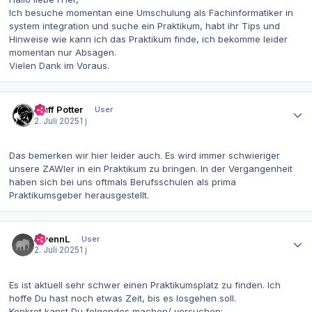
Ich besuche momentan eine Umschulung als Fachinformatiker in
system integration und suche ein Praktikum, habt ihr Tips und
Hinweise wie kann ich das Praktikum finde, ich bekomme leider
momentan nur Absagen.
Vielen Dank im Voraus.
Autor-Statistiken
Muff Potter
User
2. Juli 2025
1 j
Das bemerken wir hier leider auch. Es wird immer schwieriger
unsere ZAWler in ein Praktikum zu bringen. In der Vergangenheit
haben sich bei uns oftmals Berufsschulen als prima
Praktikumsgeber herausgestellt.
Autor-Statistiken
ZwennL
User
2. Juli 2025
1 j
Es ist aktuell sehr schwer einen Praktikumsplatz zu finden. Ich
hoffe Du hast noch etwas Zeit, bis es losgehen soll.
Konkret kanst Du folgendes machen/ versuchen: