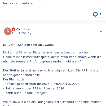
halbes Jahr verliere.
1
Autor-Statistiken
prefix
User
13. Juli 2025
1 j
vor 12 Minuten schrieb ZwennL:
Du kannst Dir einen Platz für in einem halben Jahr suchen.
Gemeint ist ein Parktikumsplatz, der in etwa dann endet, wenn die
nächste reguläre Prüfungsphase endet, nicht wahr?
Der Stoff ist ja jetzt nahezu vollständig vermittelt. Die AP1 müsste
schon geschrieben sein.
Der Plan ist dann:
- Praktikum anstreben für etwa 01.2026 bis 07.2026
- Teilnahme an der AP2 im Sommer 2026
- dann auch Abschlußprojekt.
Weißt du, wie sich ein "ausgeschulter" Umschüler da anzumelden