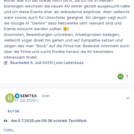
Bisher war ich bei sowas noch nicht, da ich mir in meinen
bisherigen wechseln die neuen AG immer gezielt ausgesucht hatte
und ich diese Events eher als anbiedernd empfinde. Aber vielleicht
wäre sowas auch für Umschüler geeignet. (Im übrigen sagt auch
die Google AI "Gemini" dass Netzwerke sehr relevant sind und
Events besucht werden sollten
)
😉
Ansonsten, Bewerbungen schreiben, Arbeitsproben beilegen,
vielleicht sogar direkt hin gehen und auf Sympathie setzen und
zeigen das man "Bock" auf die Firma hat. Bedeutet informiert euch
über die Firma und sucht Punkte heraus die ihr besonders
interessant findet.
Bearbeitet
6. Juli 2025
1 j
von Leberkaas
1
Autor-Statistiken
RSSEMTEX
User
11. Juli 2025
1 j
AUTOR
Am 5.7.2025 um 09:36 schrieb TechNick:
Hallo,