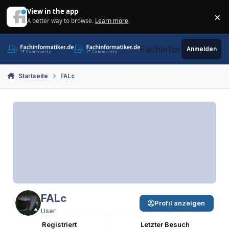
Zum Inhalt springen
View in the app
×
A better way to browse.
Learn more
.
Di
Fachinformatiker.de
Anmelden
Startseite
FALc
FALc
Profil anzeigen
User
Registriert
Letzter Besuch