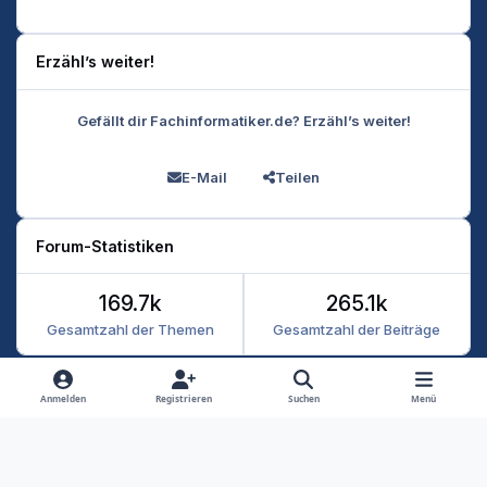
Erzähl’s weiter!
Gefällt dir Fachinformatiker.de? Erzähl’s weiter!
E-Mail
Teilen
Forum-Statistiken
169.7k
265.1k
Gesamtzahl der Themen
Gesamtzahl der Beiträge
Heller Modus
Dunkler Modus
Systemeinstellung
Anmelden
Registrieren
Suchen
Menü
Datenschutz
Kontakt
Cookies
RSS
Fachinformatiker 2026
Powered by
Invision Community