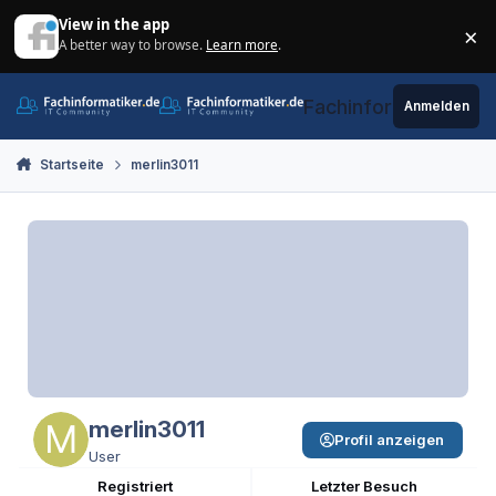
Zum Inhalt springen
View in the app
×
A better way to browse.
Learn more
.
Di
Fachinformatiker.de
Anmelden
Startseite
merlin3011
merlin3011
Profil anzeigen
User
Registriert
Letzter Besuch