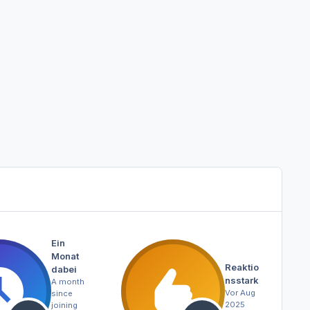
Ein
Monat
Reaktio
dabei
nsstark
A month
Vor Aug
since
2025
joining