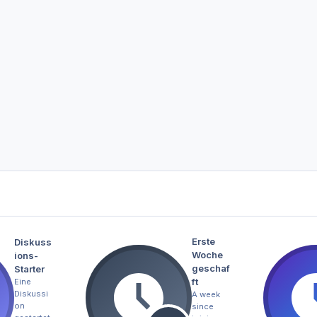
Erste
Diskuss
Woche
ions-
geschaf
Starter
ft
Eine
Diskussi
A week
on
since