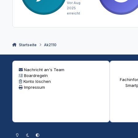
Vor Aug
2025
erreicht
Startseite
Ak2110
Nachricht an's Team
Boardregeln
Fachinfor
Konto löschen
Smartp
Impressum
Heller Modus
Dunkler Modus
Systemeinstellung