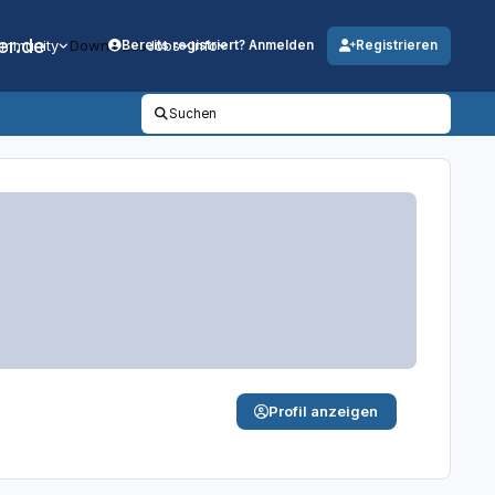
er.de
mmunity
Downloads
Jobs
Info
Bereits registriert? Anmelden
Registrieren
Suchen
Profil anzeigen