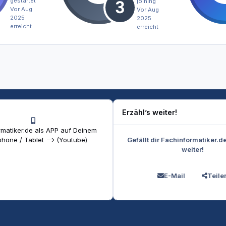
gestartet
joining
Vor Aug
Vor Aug
2025
2025
erreicht
erreicht
Erzähl’s weiter!
matiker.de als APP auf Deinem
Gefällt dir Fachinformatiker.d
hone / Tablet --> (Youtube)
weiter!
E-Mail
Teile