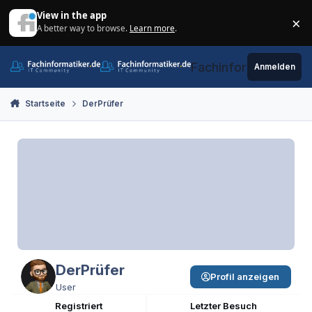
Zum Inhalt springen
View in the app
×
A better way to browse.
Learn more
.
Di
Fachinformatiker.de
Anmelden
Startseite
DerPrüfer
DerPrüfer
Profil anzeigen
User
Registriert
Letzter Besuch