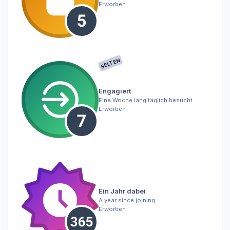
Erworben
SELTEN
Engagiert
Eine Woche lang täglich besucht
Erworben
Ein Jahr dabei
A year since joining
Erworben