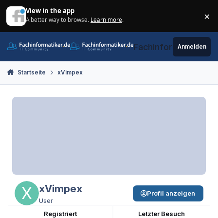
Zum Inhalt springen
View in the app
×
A better way to browse.
Learn more
.
Di
Fachinformatiker.de
Anmelden
Startseite
xVimpex
xVimpex
Profil anzeigen
User
Registriert
Letzter Besuch