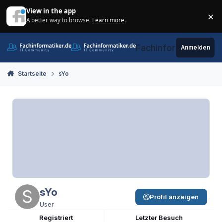
Zum Inhalt springen
View in the app
×
A better way to browse.
Learn more
.
Di
Fachinformatiker.de
Anmelden
Startseite
sYo
sYo
Profil anzeigen
User
Registriert
Letzter Besuch