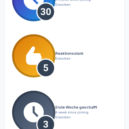
Erworben
Reaktionsstark
Erworben
Erste Woche geschafft
A week since joining
Erworben