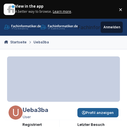
Zum Inhalt springen
View in the app
×
A better way to browse.
Learn more
.
Di
Fachinformatiker.de
Anmelden
Startseite
Ueba3ba
Ueba3ba
Profil anzeigen
User
Registriert
Letzter Besuch