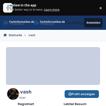
Zum Inhalt springen
View in the app
×
A better way to browse.
Learn more
.
Di
Fachinformatiker.de
Anmelden
Startseite
.vash
.vash
Profil anzeigen
User
Registriert
Letzter Besuch