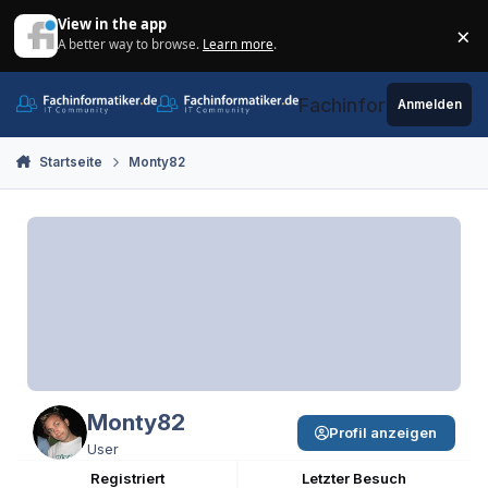
Zum Inhalt springen
View in the app
×
A better way to browse.
Learn more
.
Di
Fachinformatiker.de
Anmelden
Startseite
Monty82
Monty82
Profil anzeigen
User
Registriert
Letzter Besuch