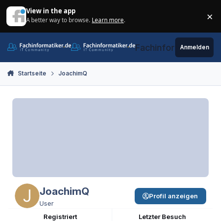
Zum Inhalt springen
View in the app
×
A better way to browse.
Learn more
.
Di
Fachinformatiker.de
Anmelden
Startseite
JoachimQ
JoachimQ
Profil anzeigen
User
Registriert
Letzter Besuch