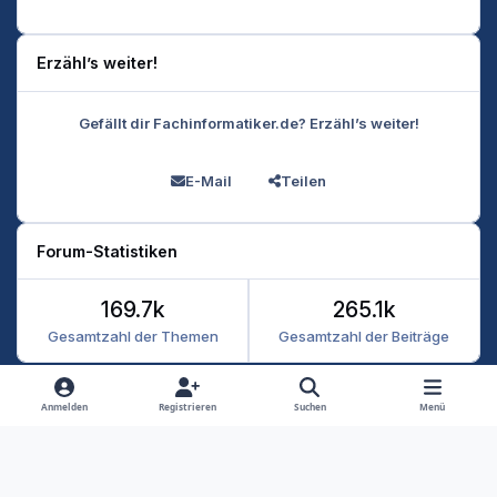
Erzähl’s weiter!
Gefällt dir Fachinformatiker.de? Erzähl’s weiter!
E-Mail
Teilen
Forum-Statistiken
169.7k
265.1k
Gesamtzahl der Themen
Gesamtzahl der Beiträge
Heller Modus
Dunkler Modus
Systemeinstellung
Anmelden
Registrieren
Suchen
Menü
Datenschutz
Kontakt
Cookies
RSS
Fachinformatiker 2026
Powered by
Invision Community