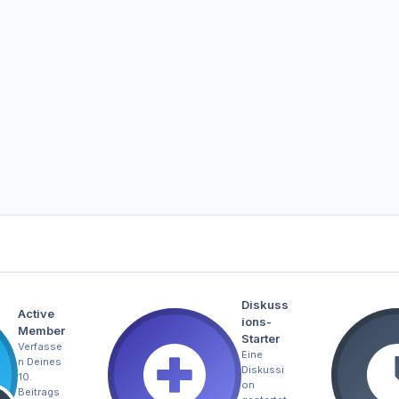
Diskuss
Active
ions-
Member
Starter
Verfasse
Eine
n Deines
Diskussi
10.
on
Beitrags