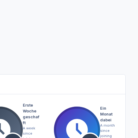
Erste
Ein
Woche
Monat
geschaf
dabei
ft
A month
A week
since
since
joining