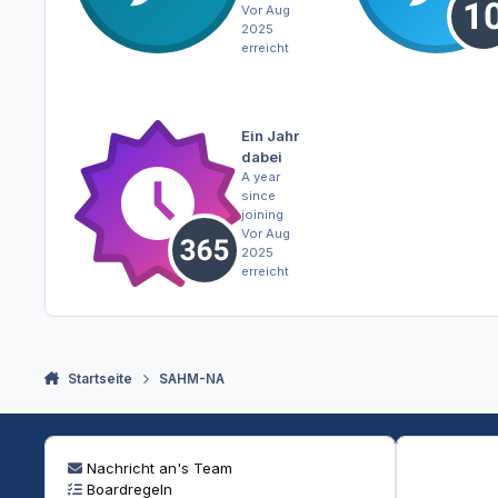
Vor Aug
2025
erreicht
Ein Jahr
dabei
A year
since
joining
Vor Aug
2025
erreicht
Startseite
SAHM-NA
Nachricht an's Team
Boardregeln