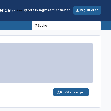
er.de
mmunity
Downloads
Jobs
Info
Bereits registriert? Anmelden
Registrieren
Suchen
Profil anzeigen