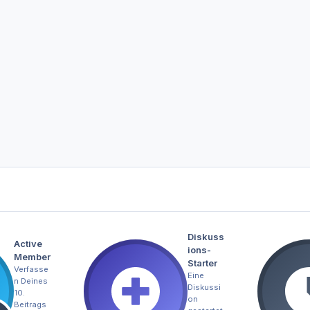
Diskuss
Active
ions-
Member
Starter
Verfasse
Eine
n Deines
Diskussi
10.
on
Beitrags