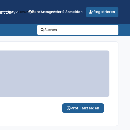
er.de
mmunity
Downloads
Jobs
Info
Bereits registriert? Anmelden
Registrieren
Suchen
Profil anzeigen