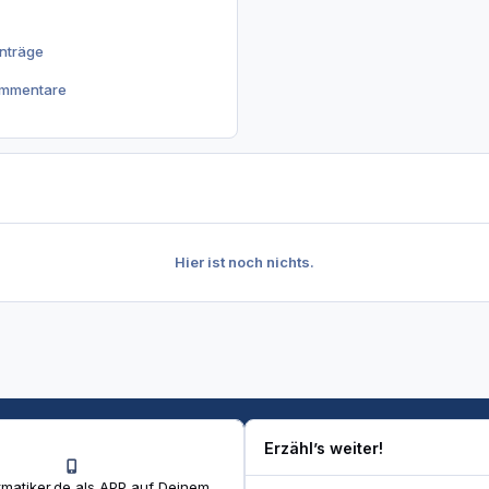
inträge
ommentare
Hier ist noch nichts.
Erzähl’s weiter!
matiker.de als APP auf Deinem