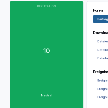
REPUTATION
Foren
Beiträ
Downlo
Dateie
10
Datei
Dateib
Ereignis
Ereign
Ereign
Neutral
Ereign