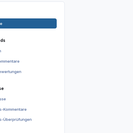
ge
ads
n
kommentare
ewertungen
se
isse
is-Kommentare
is-Überprüfungen