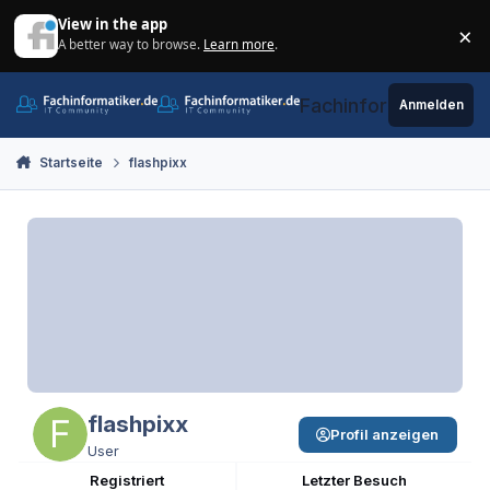
Zum Inhalt springen
View in the app
×
A better way to browse.
Learn more
.
Di
Fachinformatiker.de
Anmelden
Startseite
flashpixx
flashpixx
Profil anzeigen
User
Registriert
Letzter Besuch