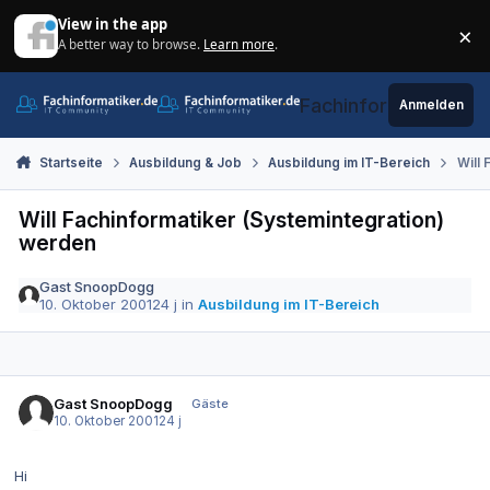
Zum Inhalt springen
View in the app
×
A better way to browse.
Learn more
.
Di
Fachinformatiker.de
Anmelden
Startseite
Ausbildung & Job
Ausbildung im IT-Bereich
Will 
Will Fachinformatiker (Systemintegration)
werden
Gast SnoopDogg
10. Oktober 2001
24 j
in
Ausbildung im IT-Bereich
Gast SnoopDogg
Gäste
10. Oktober 2001
24 j
Hi