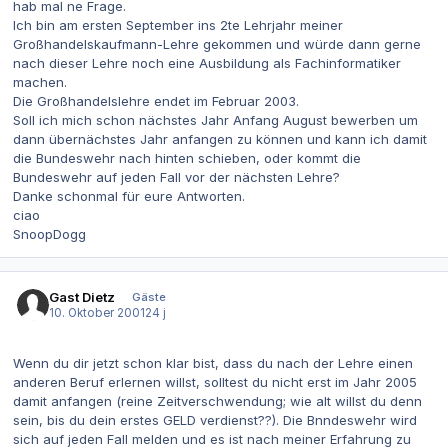
hab mal ne Frage.
Ich bin am ersten September ins 2te Lehrjahr meiner
Großhandelskaufmann-Lehre gekommen und würde dann gerne
nach dieser Lehre noch eine Ausbildung als Fachinformatiker
machen.
Die Großhandelslehre endet im Februar 2003.
Soll ich mich schon nächstes Jahr Anfang August bewerben um
dann übernächstes Jahr anfangen zu können und kann ich damit
die Bundeswehr nach hinten schieben, oder kommt die
Bundeswehr auf jeden Fall vor der nächsten Lehre?
Danke schonmal für eure Antworten.
ciao
SnoopDogg
Gast Dietz
Gäste
10. Oktober 2001
24 j
Wenn du dir jetzt schon klar bist, dass du nach der Lehre einen
anderen Beruf erlernen willst, solltest du nicht erst im Jahr 2005
damit anfangen (reine Zeitverschwendung; wie alt willst du denn
sein, bis du dein erstes GELD verdienst??). Die Bnndeswehr wird
sich auf jeden Fall melden und es ist nach meiner Erfahrung zu