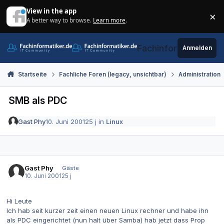
Zum Inhalt springen
View in the app
×
A better way to browse.
Learn more
.
Di
Fachinformatiker.de
Anmelden
Startseite
Fachliche Foren (legacy, unsichtbar)
Administration
SMB als PDC
Gast Phy
10. Juni 2001
25 j
in
Linux
Gast Phy
Gäste
10. Juni 2001
25 j
Hi Leute
Ich hab seit kurzer zeit einen neuen Linux rechner und habe ihn
als PDC eingerichtet (nun halt über Samba) hab jetzt dass Prop