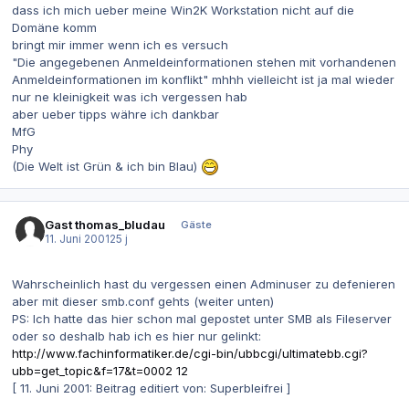
dass ich mich ueber meine Win2K Workstation nicht auf die
Domäne komm
bringt mir immer wenn ich es versuch
"Die angegebenen Anmeldeinformationen stehen mit vorhandenen
Anmeldeinformationen im konflikt" mhhh vielleicht ist ja mal wieder
nur ne kleinigkeit was ich vergessen hab
aber ueber tipps währe ich dankbar
MfG
Phy
(Die Welt ist Grün & ich bin Blau)
Gast thomas_bludau
Gäste
11. Juni 2001
25 j
Wahrscheinlich hast du vergessen einen Adminuser zu defenieren
aber mit dieser smb.conf gehts (weiter unten)
PS: Ich hatte das hier schon mal gepostet unter SMB als Fileserver
oder so deshalb hab ich es hier nur gelinkt:
http://www.fachinformatiker.de/cgi-bin/ubbcgi/ultimatebb.cgi?
ubb=get_topic&f=17&t=0002 12
[ 11. Juni 2001: Beitrag editiert von: Superbleifrei ]