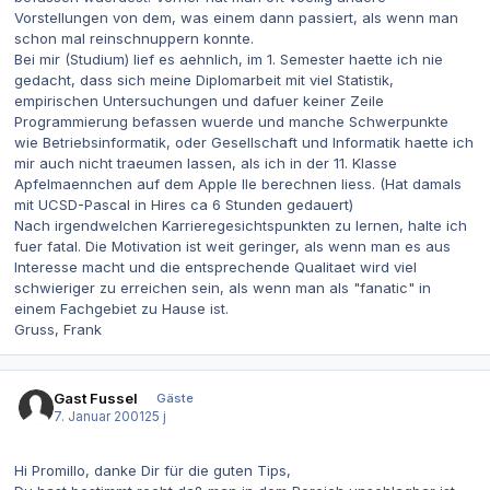
Vorstellungen von dem, was einem dann passiert, als wenn man
schon mal reinschnuppern konnte.
Bei mir (Studium) lief es aehnlich, im 1. Semester haette ich nie
gedacht, dass sich meine Diplomarbeit mit viel Statistik,
empirischen Untersuchungen und dafuer keiner Zeile
Programmierung befassen wuerde und manche Schwerpunkte
wie Betriebsinformatik, oder Gesellschaft und Informatik haette ich
mir auch nicht traeumen lassen, als ich in der 11. Klasse
Apfelmaennchen auf dem Apple IIe berechnen liess. (Hat damals
mit UCSD-Pascal in Hires ca 6 Stunden gedauert)
Nach irgendwelchen Karrieregesichtspunkten zu lernen, halte ich
fuer fatal. Die Motivation ist weit geringer, als wenn man es aus
Interesse macht und die entsprechende Qualitaet wird viel
schwieriger zu erreichen sein, als wenn man als "fanatic" in
einem Fachgebiet zu Hause ist.
Gruss, Frank
Gast Fussel
Gäste
7. Januar 2001
25 j
Hi Promillo, danke Dir für die guten Tips,