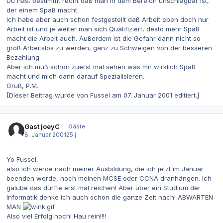
Du hast bestimmt recht daß man in dem Bereich unschlagbar ist,
der einem Spaß macht.
Ich habe aber auch schon festgestellt daß Arbeit eben doch nur
Arbeit ist und je weiter man sich Qualifiziert, desto mehr Spaß
macht die Arbeit auch. Außerdem ist die Gefahr dann nicht so
groß Arbeitslos zu werden, ganz zu Schweigen von der besseren
Bezahlung.
Aber ich muß schon zuerst mal sehen was mir wirklich Spaß
macht und mich dann darauf Spezialisieren.
Gruß, P.M.
[Dieser Beitrag wurde von Fussel am 07. Januar 2001 editiert.]
Gast joeyC
Gäste
8. Januar 2001
25 j
Yo Fussel,
also ich werde nach meiner Ausbildung, die ich jetzt im Januar
beenden werde, noch meinen MCSE oder CCNA dranhängen. Ich
galube das dürfte erst mal reichen! Aber über ein Studium der
Informatik denke ich auch schon die ganze Zeit nach! ABWARTEN
MAN
Also viel Erfolg noch! Hau rein!!!!