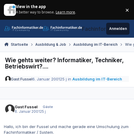
Zum Inhalt springen
View in the app
×
A better way to browse.
Learn more
.
Di
Fachinformatiker.de
Anmelden
Startseite
Ausbildung & Job
Ausbildung im IT-Bereich
Wie g
Wie gehts weiter? Informatiker, Techniker,
Betriebswirt?....
Gast Fussel
6. Januar 2001
25 j
in
Ausbildung im IT-Bereich
Gast Fussel
Gäste
6. Januar 2001
25 j
Hallo, ich bin der Fussel und mache gerade eine Umschulung zum
Fachinformatiker / System.