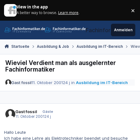
Zum Inhalt springen
View in the app
×
A better way to browse.
Learn more
.
Di
Fachinformatiker.de
Anmelden
Startseite
Ausbildung & Job
Ausbildung im IT-Bereich
Wievi
Wieviel Verdient man als ausgelernter
Fachinformatiker
Gast fossil
11. Oktober 2001
24 j
in
Ausbildung im IT-Bereich
Gast fossil
Gäste
11. Oktober 2001
24 j
Hallo Leute
Ich habe eine Lehre als Elektrotechniker beendet und besuche