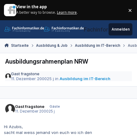
Zum Inhalt springen
View in the app
×
A better way to browse.
Learn more
.
Di
Fachinformatiker.de
Anmelden
Startseite
Ausbildung & Job
Ausbildung im IT-Bereich
Ausb
Ausbildungsrahmenplan NRW
Gast fragstone
11. Dezember 2000
25 j
in
Ausbildung im IT-Bereich
Gast fragstone
Gäste
11. Dezember 2000
25 j
Hi Azubis,
sacht mal weiss jemand von euch wo ich den