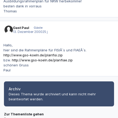
Ausbildungsrahmenplan für NRW herbekomme!
besten dank in vorraus
Thomas
Gast Paul
Gäste
13. Dezember 2000
25 j
Hallo,
hier sind die Rahmenpläne für FISIÂ´s und FIAEÂ´s.
http://www.gso-koeln.de/planfisi.zip
bzw.
http://www.gso-koeln.de/planfiae.zip
schönen Gruss
Paul
Archiv
Dieses Thema wurde archiviert und kann nicht mehr
beantwortet werden.
Zur Themenliste gehen