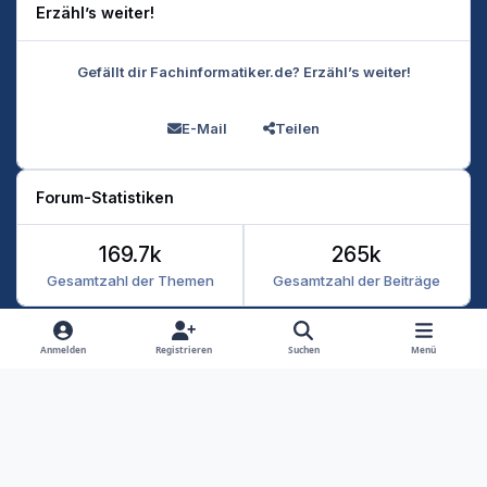
Erzähl’s weiter!
Gefällt dir Fachinformatiker.de? Erzähl’s weiter!
E-Mail
Teilen
Forum-Statistiken
169.7k
265k
Gesamtzahl der Themen
Gesamtzahl der Beiträge
Heller Modus
Dunkler Modus
Systemeinstellung
Anmelden
Registrieren
Suchen
Menü
Datenschutz
Kontakt
Cookies
RSS
Fachinformatiker 2026
Powered by
Invision Community