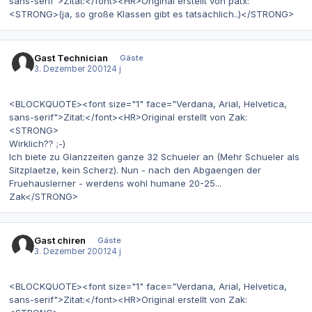
sans-serif">Zitat:</font><HR>Original erstellt von patx:
<STRONG>(ja, so große Klassen gibt es tatsächlich..)</STRONG>
Gast Technician
Gäste
3. Dezember 2001
24 j
<BLOCKQUOTE><font size="1" face="Verdana, Arial, Helvetica,
sans-serif">Zitat:</font><HR>Original erstellt von Zak:
<STRONG>
Wirklich?? ;-)
Ich biete zu Glanzzeiten ganze 32 Schueler an (Mehr Schueler als
Sitzplaetze, kein Scherz). Nun - nach den Abgaengen der
Fruehauslerner - werdens wohl humane 20-25...
Zak</STRONG>
Gast chiren
Gäste
3. Dezember 2001
24 j
<BLOCKQUOTE><font size="1" face="Verdana, Arial, Helvetica,
sans-serif">Zitat:</font><HR>Original erstellt von Zak: