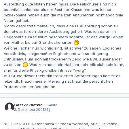
Ausbildung gute Noten haben muss. Die Realschüler sind nich
potential schlechter als der Rest der Klasse und was ich so
mitbekomme haben auch die meisten Abiturienten nicht sooo tolle
Noten gehabt.
Nichts desto trotz meine ich, dass eine FI-Ausbildung schon zu
den etwas fordernderen Ausbildung gehört. Was ich daran im
Gegensatz zum Studium besonders schätze, ist das völlige Fehlen
von Mathe, bis auf Grundrechenarten
Welche Fächer nun wichtig sind, sit schwer zu sagen. Logisches
Verständnis, einigermaßen Englisch und wie so oft genug
Enthusiamus um sich mit trockenenm Zeug wie BWL auseinander
zu setzen
Was zumindest ein Halbjahr sehr hilfreich sein kann,
sind fundierte Physikgrundkenntnisse *würg*
Auf Grund dieser recht differenzierten Anforderungen kommt es
letzendlich auch meiner Meinung nach auf die persönlichen
Präferenzen der Betriebe an.
Gast Zaknafein
Gäste
3. Dezember 2001
24 j
<BLOCKQUOTE><font size="1" face="Verdana, Arial, Helvetica,