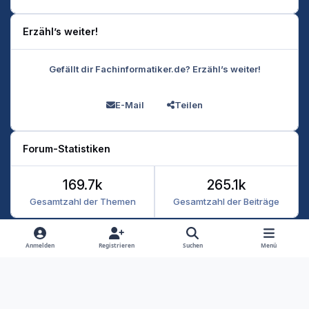
Erzähl’s weiter!
Gefällt dir Fachinformatiker.de? Erzähl’s weiter!
E-Mail
Teilen
Forum-Statistiken
169.7k
265.1k
Gesamtzahl der Themen
Gesamtzahl der Beiträge
Heller Modus
Dunkler Modus
Systemeinstellung
Anmelden
Registrieren
Suchen
Menü
Datenschutz
Kontakt
Cookies
RSS
Fachinformatiker 2026
Powered by
Invision Community