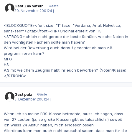
Gast Zaknafein
Gäste
30. November 2001
24 j
<BLOCKQUOTE><font size="1" face="Verdana, Arial, Helvetica,
sans-serif">Zitat:</font><HR>Original erstellt von HS:
<STRONG>Ich bin nicht gerade der beste Schüler, welche Noten in
den wichtigsten Fächern sollte man haben?
Wird bei der Bewerbung auch darauf geachtet ob man z.B.
programmieren kann?
MFG
HS
P.S mit welchem Zeugnis habt ihr euch beworben? (Noten/Klasse)
</STRONG>
Gast patx
Gäste
3. Dezember 2001
24 j
Wenn ich so meine BBS-Klasse betrachte, muss ich sagen, dass
von 27 Leuten (ja, so große Klassen gibt es tatsächlich..) soweit
ich weiss 24 Abitur haben, mich eingeschlossen.
Allerdings kann man auch nicht pauschal sagen, dass man für die