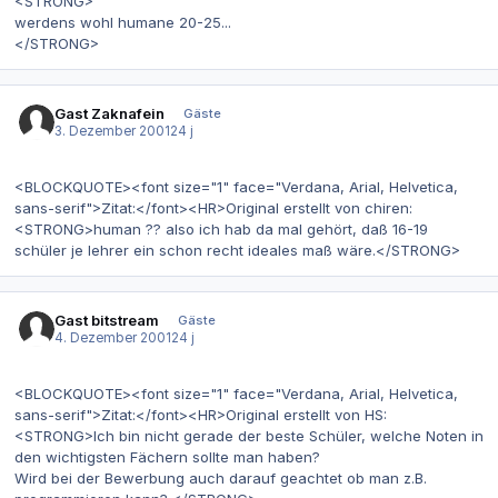
<STRONG>
werdens wohl humane 20-25...
</STRONG>
Gast Zaknafein
Gäste
3. Dezember 2001
24 j
<BLOCKQUOTE><font size="1" face="Verdana, Arial, Helvetica,
sans-serif">Zitat:</font><HR>Original erstellt von chiren:
<STRONG>human ?? also ich hab da mal gehört, daß 16-19
schüler je lehrer ein schon recht ideales maß wäre.</STRONG>
Gast bitstream
Gäste
4. Dezember 2001
24 j
<BLOCKQUOTE><font size="1" face="Verdana, Arial, Helvetica,
sans-serif">Zitat:</font><HR>Original erstellt von HS:
<STRONG>Ich bin nicht gerade der beste Schüler, welche Noten in
den wichtigsten Fächern sollte man haben?
Wird bei der Bewerbung auch darauf geachtet ob man z.B.