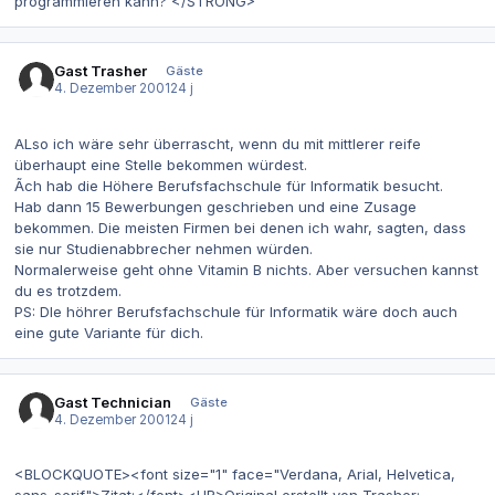
programmieren kann? </STRONG>
Gast Trasher
Gäste
4. Dezember 2001
24 j
ALso ich wäre sehr überrascht, wenn du mit mittlerer reife
überhaupt eine Stelle bekommen würdest.
Ãch hab die Höhere Berufsfachschule für Informatik besucht.
Hab dann 15 Bewerbungen geschrieben und eine Zusage
bekommen. Die meisten Firmen bei denen ich wahr, sagten, dass
sie nur Studienabbrecher nehmen würden.
Normalerweise geht ohne Vitamin B nichts. Aber versuchen kannst
du es trotzdem.
PS: DIe höhrer Berufsfachschule für Informatik wäre doch auch
eine gute Variante für dich.
Gast Technician
Gäste
4. Dezember 2001
24 j
<BLOCKQUOTE><font size="1" face="Verdana, Arial, Helvetica,