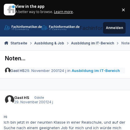
Zum Inhalt springen
View in the app
×
A better way to browse.
Learn more
.
Di
Fachinformatiker.de
Anmelden
Startseite
Ausbildung & Job
Ausbildung im IT-Bereich
Noten
Noten...
Gast HS
29. November 2001
24 j
in
Ausbildung im IT-Bereich
Gast HS
Gäste
29. November 2001
24 j
Hi
Ich bin jetzt in der neunten Klasse in einer Realschule, und auf der
Suche nach einem geeigneten Job für mich und ich würde mich