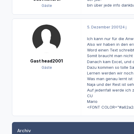
bin über jede info dankba
Gäste
5. Dezember 2001
24 j
Ich kann nur für die An
Also wir haben in den er
Word einen Text schreibt.
Somit braucht man nicht
Gast head2001
Danach kam Excel, und d
Dazu kommen so tolle S
Gäste
Lernen werden wir noch 
Was man genau lernt ist
Naja und der Rest ist se
Auf jedenfall werde ich
CU
Mario
<FONT COLOR="#a62a2a" SI
Archiv