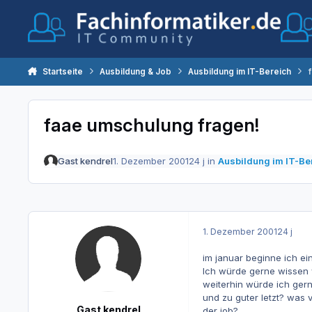
Zum Inhalt springen
Startseite
Ausbildung & Job
Ausbildung im IT-Bereich
faae umschulung fragen!
Gast kendrel
1. Dezember 2001
24 j
in
Ausbildung im IT-Be
1. Dezember 2001
24 j
im januar beginne ich e
Ich würde gerne wissen 
weiterhin würde ich ger
und zu guter letzt? was 
Gast kendrel
der job?