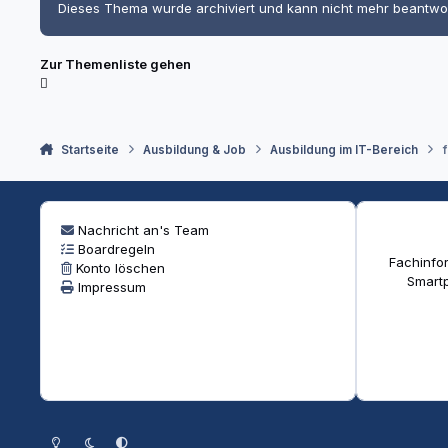
Dieses Thema wurde archiviert und kann nicht mehr beantwo
Zur Themenliste gehen
Startseite
Ausbildung & Job
Ausbildung im IT-Bereich
Nachricht an's Team
Boardregeln
Fachinfor
Konto löschen
Smartp
Impressum
Heller Modus
Dunkler Modus
Systemeinstellung