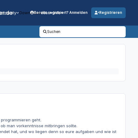
er.de
mmunity
Downloads
Jobs
Info
Bereits registriert? Anmelden
Registrieren
Suchen
 programmieren geht.
ob man vorkenntnisse mitbringen sollte.
endet hat, und wo liegen denn so eure aufgaben und wie ist