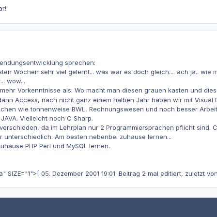
r!
wendungsentwicklung sprechen:
sten Wochen sehr viel gelernt... was war es doch gleich.... ach ja.. wi
.. wow...
 mehr Vorkenntnisse als: Wo macht man diesen grauen kasten und diese
ann Access, nach nicht ganz einem halben Jahr haben wir mit Visual
achen wie tonnenweise BWL, Rechnungswesen und noch besser Arbeits
JAVA. Vielleicht noch C Sharp.
 verschieden, da im Lehrplan nur 2 Programmiersprachen pflicht sind.
hr unterschiedlich. Am besten nebenbei zuhause lernen...
 zuhause PHP Perl und MySQL lernen.
ZE="1">[ 05. Dezember 2001 19:01: Beitrag 2 mal editiert, zuletzt vo