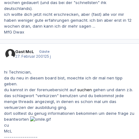
wochen gedauert (und das bei der "schnellsten" ihk
deutschlands).
ich wollte dich jetzt nicht erschrecken, aber (fast) alle vor mir
haben weniger gute erfahrungen gemacht. ich bin aber erst in 12
wochen dran, dann kann ich dir mehr sagen ...
MfG Dwax
Gast McL
Gäste
27. Februar 2001
25 j
hi Technician,
da du neu in diesem board bist, moechte ich dir mal nen tipp
geben.
du kannst in der forenuebersicht auf
suchen
gehen und dann z.b.
das schlagwort "verkürzen" benutzen und du bekommst jede
menge threads angezeigt, in denen es schon mal um das
verkuerzen der ausbildung ging.
dort solltest du genug informationen bekommen um deine frage zu
beantworten
cu
McL
------------------