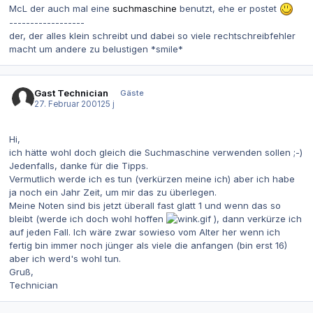
McL der auch mal eine
suchmaschine
benutzt, ehe er postet
------------------
der, der alles klein schreibt und dabei so viele rechtschreibfehler
macht um andere zu belustigen *smile*
Gast Technician
Gäste
27. Februar 2001
25 j
Hi,
ich hätte wohl doch gleich die Suchmaschine verwenden sollen ;-)
Jedenfalls, danke für die Tipps.
Vermutlich werde ich es tun (verkürzen meine ich) aber ich habe
ja noch ein Jahr Zeit, um mir das zu überlegen.
Meine Noten sind bis jetzt überall fast glatt 1 und wenn das so
bleibt (werde ich doch wohl hoffen
), dann verkürze ich
auf jeden Fall. Ich wäre zwar sowieso vom Alter her wenn ich
fertig bin immer noch jünger als viele die anfangen (bin erst 16)
aber ich werd's wohl tun.
Gruß,
Technician