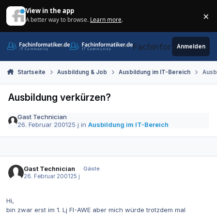
Zum Inhalt springen
View in the app
×
A better way to browse.
Learn more
.
Di
Fachinformatiker.de
Anmelden
Startseite
Ausbildung & Job
Ausbildung im IT-Bereich
Ausb
Ausbildung verkürzen?
Gast Technician
26. Februar 2001
25 j
in
Ausbildung im IT-Bereich
Gast Technician
Gäste
26. Februar 2001
25 j
Hi,
bin zwar erst im 1. Lj FI-AWE aber mich würde trotzdem mal