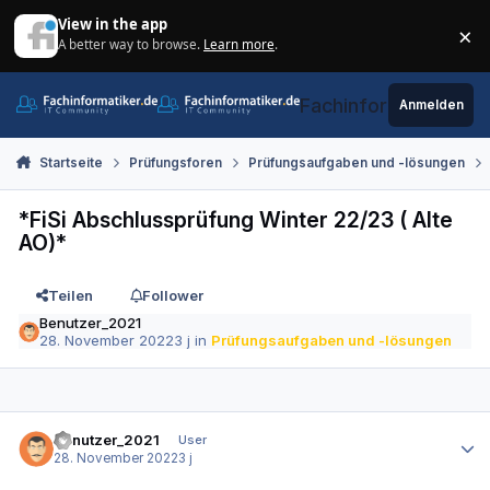
Zum Inhalt springen
View in the app
×
A better way to browse.
Learn more
.
Di
Fachinformatiker.de
Anmelden
Startseite
Prüfungsforen
Prüfungsaufgaben und -lösungen
*FiSi Abschlussprüfung Winter 22/23 ( Alte
AO)*
Teilen
Follower
Benutzer_2021
28. November 2022
3 j
in
Prüfungsaufgaben und -lösungen
Autor-Statistiken
Benutzer_2021
User
28. November 2022
3 j