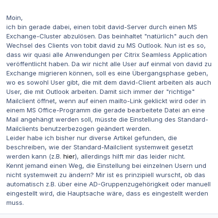
Moin,
ich bin gerade dabei, einen tobit david-Server durch einen MS
Exchange-Cluster abzulösen. Das beinhaltet "natürlich" auch den
Wechsel des Clients von tobit david zu MS Outlook. Nun ist es so,
dass wir quasi alle Anwendungen per Citrix Seamless Application
veröffentlicht haben. Da wir nicht alle User auf einmal von david zu
Exchange migrieren können, soll es eine Übergangsphase geben,
wo es sowohl User gibt, die mit dem david-Client arbeiten als auch
User, die mit Outlook arbeiten. Damit sich immer der "richtige"
Mailclient öffnet, wenn auf einen mailto-Link geklickt wird oder in
einem MS Office-Programm die gerade bearbeitete Datei an eine
Mail angehängt werden soll, müsste die Einstellung des Standard-
Mailclients benutzerbezogen geändert werden.
Leider habe ich bisher nur diverse Artikel gefunden, die
beschreiben, wie der Standard-Mailclient systemweit gesetzt
werden kann (z.B.
hier
), allerdings hilft mir das leider nicht.
Kennt jemand einen Weg, die Einstellung bei einzelnen Usern und
nicht systemweit zu ändern? Mir ist es prinzipiell wurscht, ob das
automatisch z.B. über eine AD-Gruppenzugehörigkeit oder manuell
eingestellt wird, die Hauptsache wäre, dass es eingestellt werden
muss.