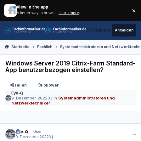
Zum Inhalt springen
View in the app
×
A better way to browse.
Learn more
.
Di
Fachinformatiker.de
Anmelden
Startseite
Fachlich
Systemadministratoren und Netzwerktechn
Windows Server 2019 Citrix-Farm Standard-
App benutzerbezogen einstellen?
Teilen
Follower
Eye-Q
9. Dezember 2022
3 j
in
Systemadministratoren und
Netzwerktechniker
Autor-Statistiken
Eye-Q
User
9. Dezember 2022
3 j