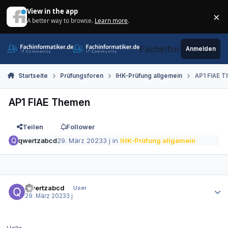
Zum Inhalt springen
View in the app
×
A better way to browse.
Learn more
.
Di
Fachinformatiker.de
Anmelden
Startseite
Prüfungsforen
IHK-Prüfung allgemein
AP1 FIAE 
AP1 FIAE Themen
Teilen
Follower
qwertzabcd
29. März 2023
3 j
in
IHK-Prüfung allgemein
Autor-Statistiken
qwertzabcd
User
29. März 2023
3 j
Hallo,