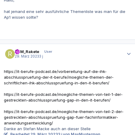
hat jemand eine sehr ausführliche Themenliste was man für die
Ap1 wissen sollte?
Autor-Statistiken
RAM_Rakete
User
29. März 2023
3 j
https://it-berufe-podcast.de/vorbereitung-auf-die-ihk-
abschlusspruefung-der-it-berufe/moegliche-themen-der-
schriftlichen-ihk-abschlusspruefung-in-den-it-berufen/
https://it-berufe-podcast.de/moegliche-themen-von-teil-1-der-
gestreckten-abschlusspruefung-gap-in-den-it-berufen/
https://it-berufe-podcast.de/moegliche-themen-von-teil-2-der-
gestreckten-abschlusspruefung-gap-fuer-fachinformatiker-
anwendungsentwicklung/
Danke an Stefan Macke auch an dieser Stelle
Bearbeitet
29. März 2023
3 j
von MaxMusterman