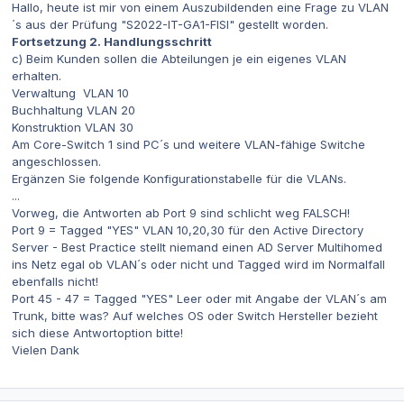
Hallo, heute ist mir von einem Auszubildenden eine Frage zu VLAN
´s aus der Prüfung "S2022-IT-GA1-FISI" gestellt worden.
Fortsetzung 2. Handlungsschritt
c) Beim Kunden sollen die Abteilungen je ein eigenes VLAN
erhalten.
Verwaltung VLAN 10
Buchhaltung VLAN 20
Konstruktion VLAN 30
Am Core-Switch 1 sind PC´s und weitere VLAN-fähige Switche
angeschlossen.
Ergänzen Sie folgende Konfigurationstabelle für die VLANs.
...
Vorweg, die Antworten ab Port 9 sind schlicht weg FALSCH!
Port 9 = Tagged "YES" VLAN 10,20,30 für den Active Directory
Server - Best Practice stellt niemand einen AD Server Multihomed
ins Netz egal ob VLAN´s oder nicht und Tagged wird im Normalfall
ebenfalls nicht!
Port 45 - 47 = Tagged "YES" Leer oder mit Angabe der VLAN´s am
Trunk, bitte was? Auf welches OS oder Switch Hersteller bezieht
sich diese Antwortoption bitte!
Vielen Dank