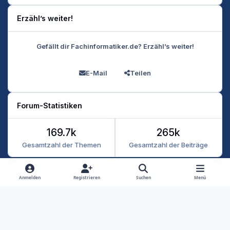
Erzähl’s weiter!
Gefällt dir Fachinformatiker.de? Erzähl’s weiter!
E-Mail
Teilen
Forum-Statistiken
169.7k
265k
Gesamtzahl der Themen
Gesamtzahl der Beiträge
Heller Modus
Dunkler Modus
Systemeinstellung
Anmelden
Registrieren
Suchen
Menü
Datenschutz
Kontakt
Cookies
RSS
Fachinformatiker 2026
Powered by
Invision Community