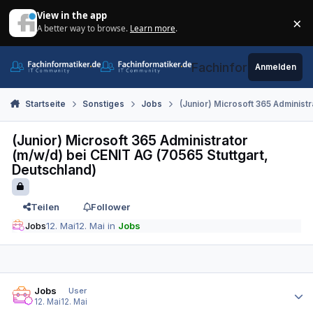
Zum Inhalt springen
View in the app
×
A better way to browse.
Learn more
.
Di
Fachinformatiker.de
Anmelden
Startseite
Sonstiges
Jobs
(Junior) Microsoft 365 Administ
(Junior) Microsoft 365 Administrator
(m/w/d) bei CENIT AG (70565 Stuttgart,
Deutschland)
Teilen
Follower
Jobs
12. Mai
12. Mai
in
Jobs
Autor-Statistiken
Jobs
User
12. Mai
12. Mai