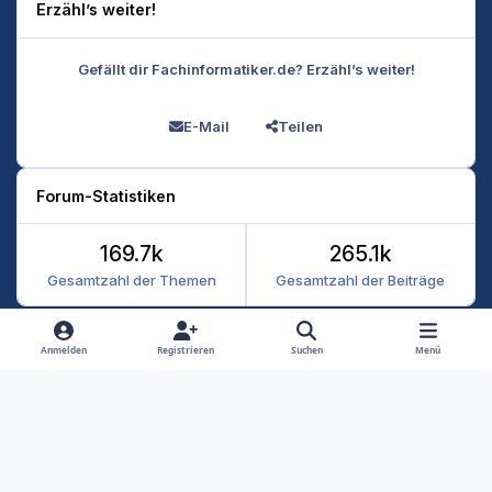
Erzähl’s weiter!
Gefällt dir Fachinformatiker.de? Erzähl’s weiter!
E-Mail
Teilen
Forum-Statistiken
169.7k
265.1k
Gesamtzahl der Themen
Gesamtzahl der Beiträge
Heller Modus
Dunkler Modus
Systemeinstellung
Anmelden
Registrieren
Suchen
Menü
Datenschutz
Kontakt
Cookies
RSS
Fachinformatiker 2026
Powered by
Invision Community