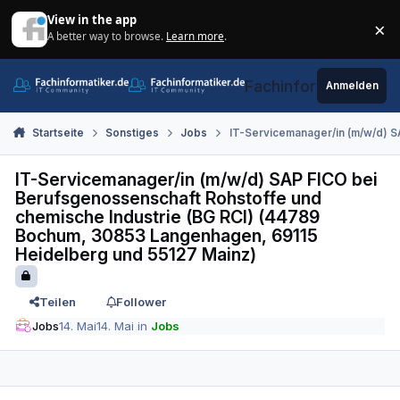
Zum Inhalt springen
View in the app
×
A better way to browse.
Learn more
.
Di
Fachinformatiker.de
Anmelden
Startseite
Sonstiges
Jobs
IT-Servicemanager/in (m/w/d) S
IT-Servicemanager/in (m/w/d) SAP FICO bei
Berufsgenossenschaft Rohstoffe und
chemische Industrie (BG RCI) (44789
Bochum, 30853 Langenhagen, 69115
Heidelberg und 55127 Mainz)
Teilen
Follower
Jobs
14. Mai
14. Mai
in
Jobs
Autor-Statistiken