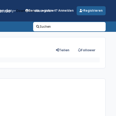
er.de
mmunity
Downloads
Jobs
Info
Bereits registriert? Anmelden
Registrieren
Suchen
Teilen
Follower