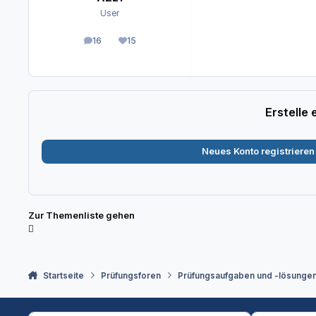
User
16
15
Beiträge
Reputation
Erstelle
Neues Konto registrieren
Zur Themenliste gehen
Startseite
Prüfungsforen
Prüfungsaufgaben und -lösunge