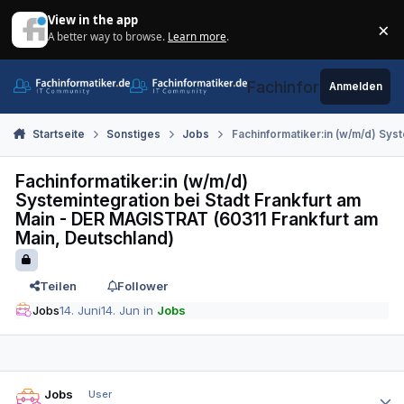
Zum Inhalt springen
View in the app
×
A better way to browse.
Learn more
.
Di
Fachinformatiker.de
Anmelden
Startseite
Sonstiges
Jobs
Fachinformatiker:in (w/m/d) Sys
Fachinformatiker:in (w/m/d)
Systemintegration bei Stadt Frankfurt am
Main - DER MAGISTRAT (60311 Frankfurt am
Main, Deutschland)
Teilen
Follower
Jobs
14. Juni
14. Jun
in
Jobs
Autor-Statistiken
Jobs
User