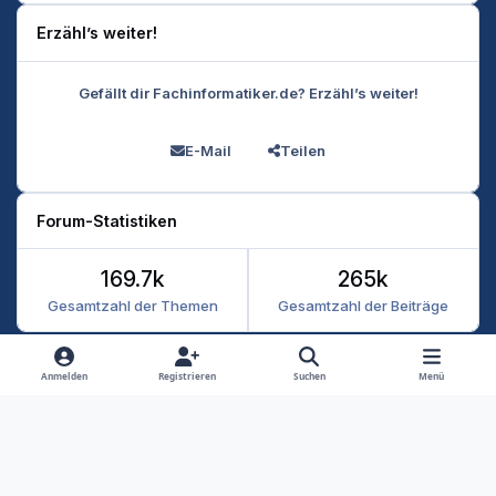
Erzähl’s weiter!
Gefällt dir Fachinformatiker.de? Erzähl’s weiter!
E-Mail
Teilen
Forum-Statistiken
169.7k
265k
Gesamtzahl der Themen
Gesamtzahl der Beiträge
Heller Modus
Dunkler Modus
Systemeinstellung
Anmelden
Registrieren
Suchen
Menü
Datenschutz
Kontakt
Cookies
RSS
Fachinformatiker 2026
Powered by
Invision Community