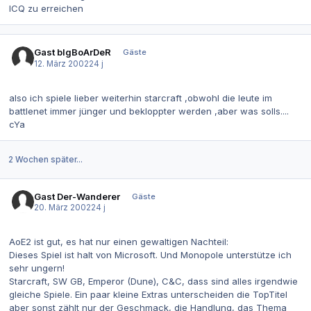
ICQ zu erreichen
Gast bIgBoArDeR
Gäste
12. März 2002
24 j
also ich spiele lieber weiterhin starcraft ,obwohl die leute im
battlenet immer jünger und bekloppter werden ,aber was solls....
cYa
2 Wochen später...
Gast Der-Wanderer
Gäste
20. März 2002
24 j
AoE2 ist gut, es hat nur einen gewaltigen Nachteil:
Dieses Spiel ist halt von Microsoft. Und Monopole unterstütze ich
sehr ungern!
Starcraft, SW GB, Emperor (Dune), C&C, dass sind alles irgendwie
gleiche Spiele. Ein paar kleine Extras unterscheiden die TopTitel
aber sonst zählt nur der Geschmack, die Handlung, das Thema