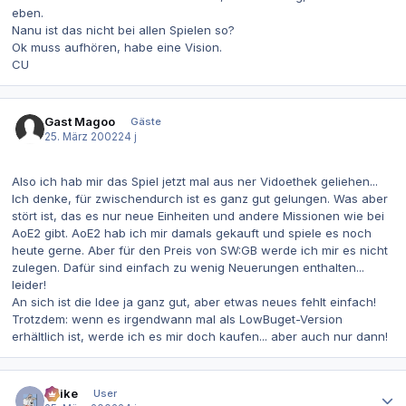
eben.
Nanu ist das nicht bei allen Spielen so?
Ok muss aufhören, habe eine Vision.
CU
Gast Magoo
Gäste
25. März 2002
24 j
Also ich hab mir das Spiel jetzt mal aus ner Vidoethek geliehen...
Ich denke, für zwischendurch ist es ganz gut gelungen. Was aber
stört ist, das es nur neue Einheiten und andere Missionen wie bei
AoE2 gibt. AoE2 hab ich mir damals gekauft und spiele es noch
heute gerne. Aber für den Preis von SW:GB werde ich mir es nicht
zulegen. Dafür sind einfach zu wenig Neuerungen enthalten...
leider!
An sich ist die Idee ja ganz gut, aber etwas neues fehlt einfach!
Trotzdem: wenn es irgendwann mal als LowBuget-Version
erhältlich ist, werde ich es mir doch kaufen... aber auch nur dann!
Autor-Statistiken
Spike
User