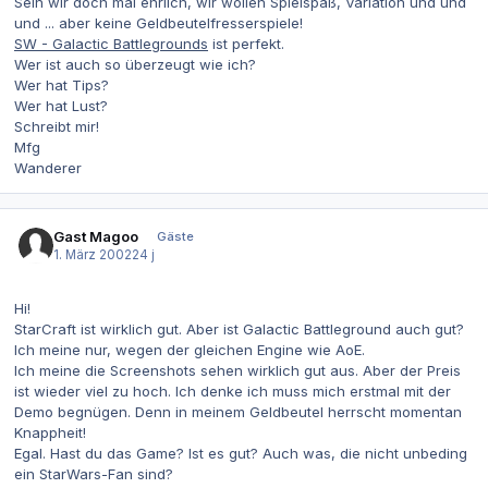
Sein wir doch mal ehrlich, wir wollen Spielspaß, Variation und und
und ... aber keine Geldbeutelfresserspiele!
SW - Galactic Battlegrounds
ist perfekt.
Wer ist auch so überzeugt wie ich?
Wer hat Tips?
Wer hat Lust?
Schreibt mir!
Mfg
Wanderer
Gast Magoo
Gäste
1. März 2002
24 j
Hi!
StarCraft ist wirklich gut. Aber ist Galactic Battleground auch gut?
Ich meine nur, wegen der gleichen Engine wie AoE.
Ich meine die Screenshots sehen wirklich gut aus. Aber der Preis
ist wieder viel zu hoch. Ich denke ich muss mich erstmal mit der
Demo begnügen. Denn in meinem Geldbeutel herrscht momentan
Knappheit!
Egal. Hast du das Game? Ist es gut? Auch was, die nicht unbeding
ein StarWars-Fan sind?