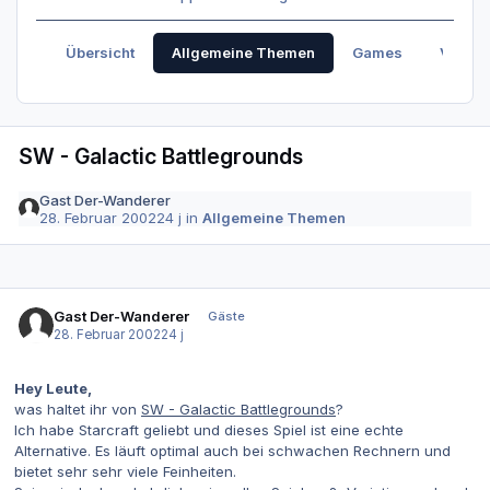
Übersicht
Allgemeine Themen
Games
Verabr
SW - Galactic Battlegrounds
Gast Der-Wanderer
28. Februar 2002
24 j
in
Allgemeine Themen
Gast Der-Wanderer
Gäste
28. Februar 2002
24 j
Hey Leute,
was haltet ihr von
SW - Galactic Battlegrounds
?
Ich habe Starcraft geliebt und dieses Spiel ist eine echte
Alternative. Es läuft optimal auch bei schwachen Rechnern und
bietet sehr sehr viele Feinheiten.