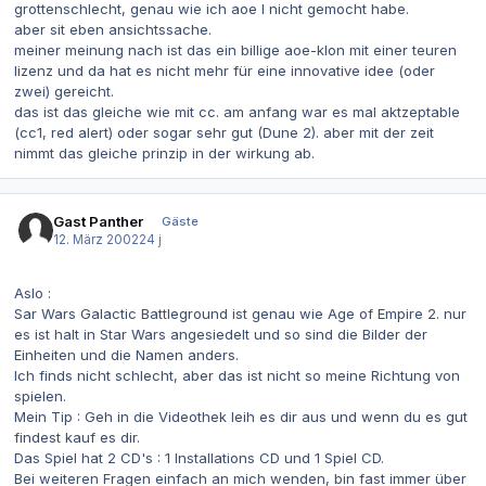
grottenschlecht, genau wie ich aoe I nicht gemocht habe.
aber sit eben ansichtssache.
meiner meinung nach ist das ein billige aoe-klon mit einer teuren
lizenz und da hat es nicht mehr für eine innovative idee (oder
zwei) gereicht.
das ist das gleiche wie mit cc. am anfang war es mal aktzeptable
(cc1, red alert) oder sogar sehr gut (Dune 2). aber mit der zeit
nimmt das gleiche prinzip in der wirkung ab.
Gast Panther
Gäste
12. März 2002
24 j
Aslo :
Sar Wars Galactic Battleground ist genau wie Age of Empire 2. nur
es ist halt in Star Wars angesiedelt und so sind die Bilder der
Einheiten und die Namen anders.
Ich finds nicht schlecht, aber das ist nicht so meine Richtung von
spielen.
Mein Tip : Geh in die Videothek leih es dir aus und wenn du es gut
findest kauf es dir.
Das Spiel hat 2 CD's : 1 Installations CD und 1 Spiel CD.
Bei weiteren Fragen einfach an mich wenden, bin fast immer über