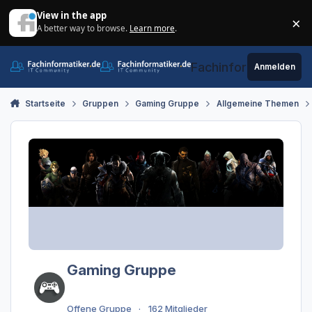
Zum Inhalt springen
View in the app
×
A better way to browse.
Learn more
.
Di
Fachinformatiker.de
Anmelden
Startseite
Gruppen
Gaming Gruppe
Allgemeine Themen
Gaming Gruppe
Offene Gruppe
162 Mitglieder